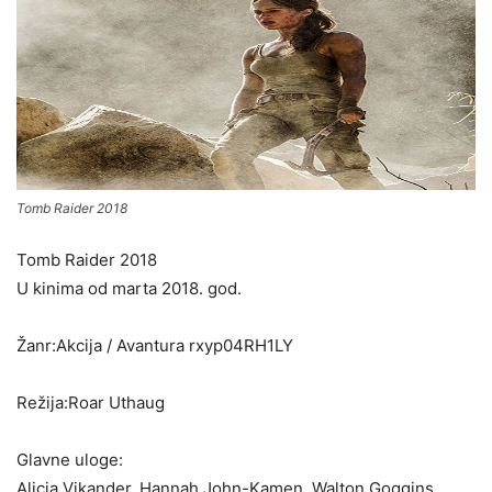
Tomb Raider 2018
Tomb Raider 2018
U kinima od marta 2018. god.
Žanr:Akcija / Avantura rxyp04RH1LY
Režija:Roar Uthaug
Glavne uloge:
Alicia Vikander, Hannah John-Kamen, Walton Goggins,