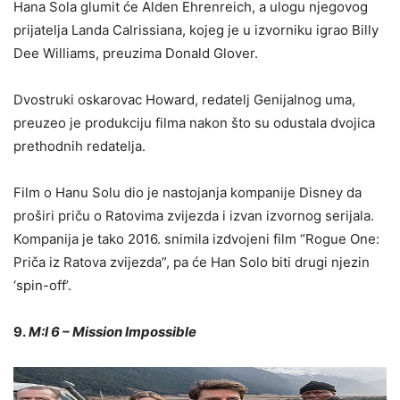
Hana Sola glumit će Alden Ehrenreich, a ulogu njegovog
prijatelja Landa Calrissiana, kojeg je u izvorniku igrao Billy
Dee Williams, preuzima Donald Glover.
Dvostruki oskarovac Howard, redatelj Genijalnog uma,
preuzeo je produkciju filma nakon što su odustala dvojica
prethodnih redatelja.
Film o Hanu Solu dio je nastojanja kompanije Disney da
proširi priču o Ratovima zvijezda i izvan izvornog serijala.
Kompanija je tako 2016. snimila izdvojeni film “Rogue One:
Priča iz Ratova zvijezda”, pa će Han Solo biti drugi njezin
‘spin-off’.
9.
M:I 6 – Mission Impossible