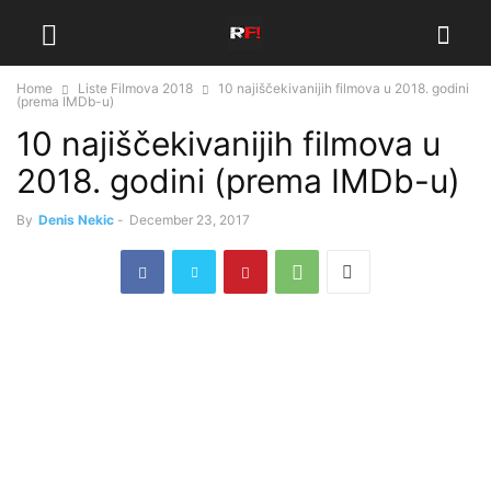
Home
Liste Filmova 2018
10 najiščekivanijih filmova u 2018. godini
(prema IMDb-u)
10 najiščekivanijih filmova u
2018. godini (prema IMDb-u)
By
Denis Nekic
-
December 23, 2017