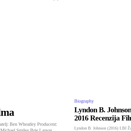
Biography
Lyndon B. Johnso
ilma
2016 Recenzija Fi
atelj: Ben Wheatley Producent:
Lyndon B. Johnson (2016) LBJ Ža
Michael Smiley.Brie Larson,