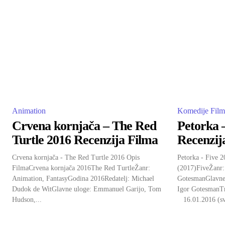
Animation
Komedije Film
Crvena kornjača – The Red
Petorka 
Turtle 2016 Recenzija Filma
Recenzij
Crvena kornjača - The Red Turtle 2016 Opis
Petorka - Five 
FilmaCrvena kornjača 2016The Red TurtleŽanr:
(2017)FiveŽanr:
Animation, FantasyGodina 2016Redatelj: Michael
GotesmanGlavne u
Dudok de WitGlavne uloge: Emmanuel Garijo, Tom
Igor GotesmanTr
Hudson,...
16.01.2016 (svj