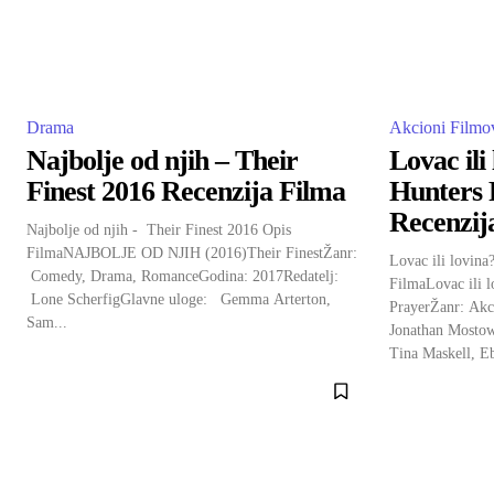
Drama
Akcioni Filmo
Najbolje od njih – Their
Lovac ili
Finest 2016 Recenzija Filma
Hunters 
Recenzij
Najbolje od njih - Their Finest 2016 Opis
FilmaNAJBOLJE OD NJIH (2016)Their FinestŽanr:
Lovac ili lovina
Comedy, Drama, RomanceGodina: 2017Redatelj:
FilmaLovac ili 
Lone ScherfigGlavne uloge: Gemma Arterton,
PrayerŽanr: Akci
Sam...
Jonathan Mostow
Tina Maskell, Eb