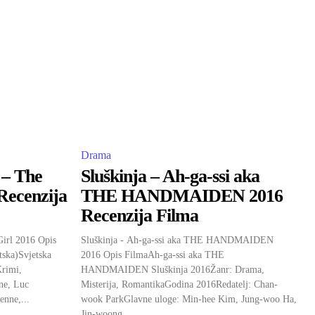
Drama
 – The
Sluškinja – Ah-ga-ssi aka
Recenzija
THE HANDMAIDEN 2016
Recenzija Filma
irl 2016 Opis
Sluškinja - Ah-ga-ssi aka THE HANDMAIDEN
ska)Svjetska
2016 Opis FilmaAh-ga-ssi aka THE
Krimi,
HANDMAIDEN Sluškinja 2016Žanr: Drama,
nne, Luc
Misterija, RomantikaGodina 2016Redatelj: Chan-
enne,...
wook ParkGlavne uloge: Min-hee Kim, Jung-woo Ha,
Jin-woong...