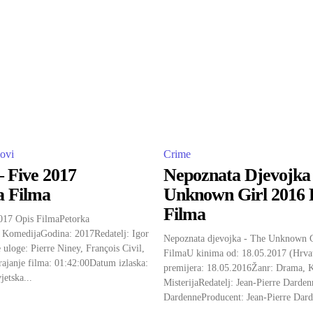
ovi
Crime
– Five 2017
Nepoznata Djevojka
a Filma
Unknown Girl 2016 
Filma
2017 Opis FilmaPetorka
 KomedijaGodina: 2017Redatelj: Igor
Nepoznata djevojka - The Unknown G
loge: Pierre Niney, François Civil,
FilmaU kinima od: 18.05.2017 (Hrvat
ajanje filma: 01:42:00Datum izlaska:
premijera: 18.05.2016Žanr: Drama, 
etska...
MisterijaRedatelj: Jean-Pierre Darde
DardenneProducent: Jean-Pierre Dard