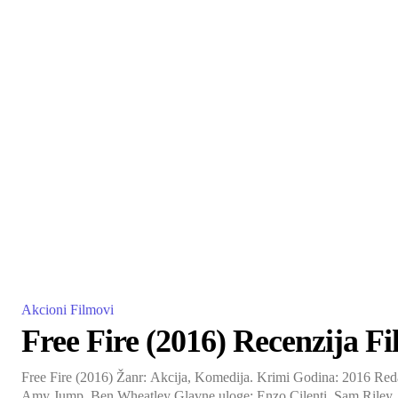
Akcioni Filmovi
Free Fire (2016) Recenzija F
Free Fire (2016) Žanr: Akcija, Komedija. Krimi Godina: 2016 Red
Amy Jump, Ben Wheatley Glavne uloge: Enzo Cilenti, Sam Riley, 