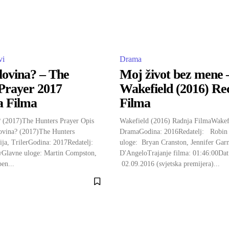
vi
Drama
 lovina? – The
Moj život bez mene 
Prayer 2017
Wakefield (2016) Re
a Filma
Filma
? (2017)The Hunters Prayer Opis
Wakefield (2016) Radnja FilmaWakef
lovina? (2017)The Hunters
DramaGodina: 2016Redatelj: Robin
ja, TrilerGodina: 2017Redatelj:
uloge: Bryan Cranston, Jennifer Garn
Glavne uloge: Martin Compston,
D'AngeloTrajanje filma: 01:46:00Da
en...
02.09.2016 (svjetska premijera)...