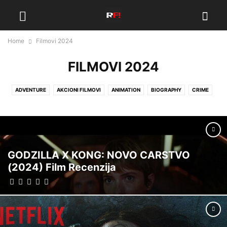
Home
Filmovi 2024
FILMOVI 2024
ADVENTURE
AKCIONI FILMOVI
ANIMATION
BIOGRAPHY
CRIME
DOKUMENTARNI
DOMACI FILMOVI
DRAMA
FAMILY
FANTASY
FILMOVI 2018
FILMOVI 2019
FILMOVI 2020
FILMOVI 2021
FILMOVI 2022
FILMOVI 2024
FILMSKE RECENZIJE 2011
HISTORY
HOROR FILMOVI
KOMEDIJE FILMOVI
LISTE FILMOVA 2017
GODZILLA X KONG: NOVO CARSTVO
LISTE FILMOVA 2018
LISTE FILMOVA 2019
LISTE FILMOVA 2021
(2024) Film Recenzija
MUSIC
MYSTERY
NOVI FILMOVI
RECENZIJA FILMOVA 2017
RECENZIJE FILMOVA 2014
RECENZIJE FILMOVA 2015
RECENZIJE FILMOVA 2016
RECENZIJE SERIJA
ROMANCE
SCI-FI
SPORT
THRILLER
TRAILERI
WAR
WESTERN
ZANIMLJIVOSTI