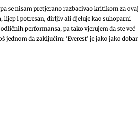
m pa se nisam pretjerano razbacivao kritikom za ovaj
 lijep i potresan, dirljiv ali djeluje kao suhoparni
dličnih performansa, pa tako vjerujem da ste već
još jednom da zaključim: ‘Everest’ je jako jako dobar