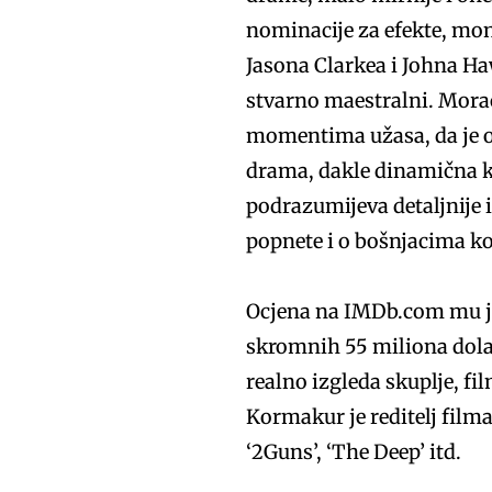
nominacije za efekte, mon
Jasona Clarkea i Johna Ha
stvarno maestralni. Mora
momentima užasa, da je ov
drama, dakle dinamična koja
podrazumijeva detaljnije i
popnete i o bošnjacima koj
Ocjena na IMDb.com mu je
skromnih 55 miliona dolar
realno izgleda skuplje, fi
Kormakur je reditelj filma
‘2Guns’, ‘The Deep’ itd.