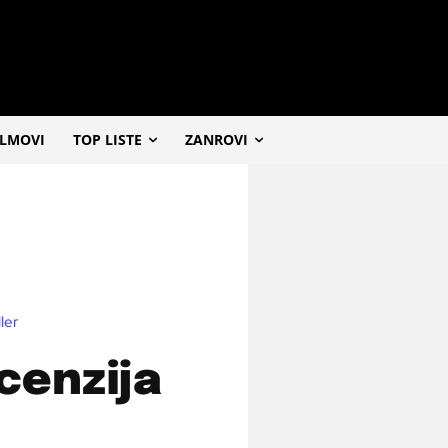
ILMOVI
TOP LISTE
ZANROVI
ller
cenzija