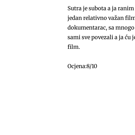
Sutra je subota a ja rani
jedan relativno važan film,
dokumentarac, sa mnogo o
sami sve povezali a ja ću 
film.
Ocjena:8/10