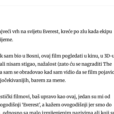
ajveći vrh na svijetu Everest, kreće po zlu kada ekipu
rijeme.
k sam bio u Bosni, ovaj film pogledati u kinu, u 3D-u
, ali nisam stigao, nažalost (zato ću se nagraditi The
 sam se obradovao kad sam vidio da se film pojavi
 najočekivanijih, barem za mene.
stički filmovi, baš upravo kao ovaj, jedan su mi od
godišnji ‘Everest’, a kažem ovogodišnji jer smo do
a, odnosno sa malo izmijenjenim nazivima ali koji s