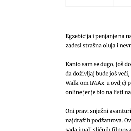
Egzebicija i penjanje na n
zadesi strašna oluja i nev
Kanio sam se dugo, još do
da doživljaj bude još veći
Walk-om IMAx-u ovdje) pa
online jer je bio na listi
Oni pravi snježni avanturi
najdražih podžanrova. Ovo
sada imali sličnih filmov