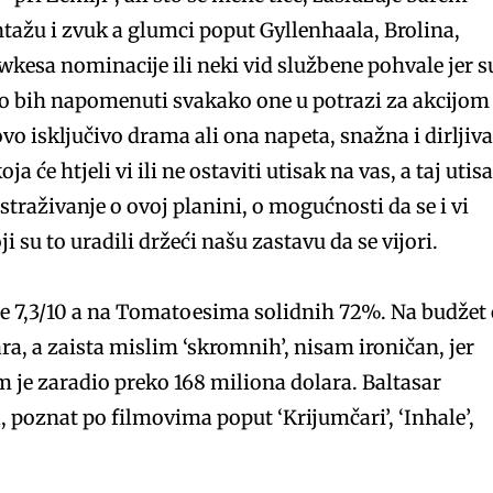
tažu i zvuk a glumci poput Gyllenhaala, Brolina,
wkesa nominacije ili neki vid službene pohvale jer s
o bih napomenuti svakako one u potrazi za akcijom 
o isključivo drama ali ona napeta, snažna i dirljiv
 će htjeli vi ili ne ostaviti utisak na vas, a taj utis
straživanje o ovoj planini, o mogućnosti da se i vi
i su to uradili držeći našu zastavu da se vijori.
 7,3/10 a na Tomatoesima solidnih 72%. Na budžet
a, a zaista mislim ‘skromnih’, nisam ironičan, jer
lm je zaradio preko 168 miliona dolara. Baltasar
, poznat po filmovima poput ‘Krijumčari’, ‘Inhale’,