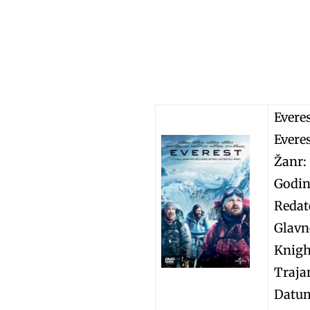
Everes
Evere
Žanr:
Godin
Redat
Glavn
Knigh
Trajan
Datum