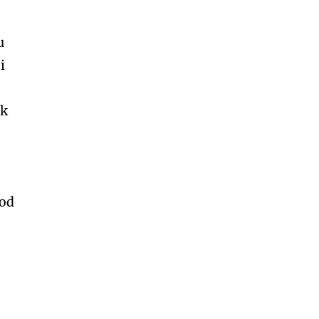
u
i
a
ak
 od