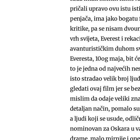
pričali upravo ovu istu ist
penjača, ima jako bogatu f
kritike, pa se nisam dvoum
vrh svijeta, Everest i reka
avanturističkim duhom sv
Everesta, 10og maja, bit će
to je jedna od najvećih ne
isto stradao velik broj lj
gledati ovaj film jer se b
mislim da odaje veliki zna
detaljan način, pomalo su
a ljudi koji se usude, odli
nominovan za Oskara u važ
drame, malo mirnije i one 