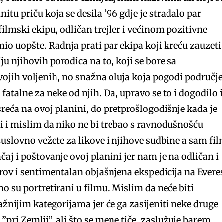
initu priču koja se desila ’96 gdje je stradalo par
ilmski ekipu, odličan trejler i većinom pozitivne
io uopšte. Radnja prati par ekipa koji kreću zauzeti
ciju njihovih porodica na to, koji se bore sa
ojih voljenih, no snažna oluja koja pogodi područj
 fatalne za neke od njih. Da, upravo se to i dogodilo 
sreća na ovoj planini, do pretprošlogodišnje kada je
udi i mislim da niko ne bi trebao s ravnodušnošću
ezuslovno vežete za likove i njihove sudbine a sam fi
čaj i poštovanje ovoj planini jer nam je na odličan i
rov i sentimentalan objašnjena ekspedicija na Evere
čno su portretirani u filmu. Mislim da neće biti
nijim kategorijama jer će ga zasijeniti neke druge
”pri Zemlji”, ali što se mene tiče, zaslužuje barem