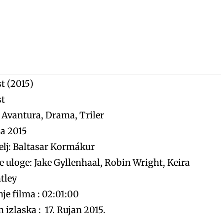
t (2015)
st
 Avantura, Drama, Triler
a 2015
elj: Baltasar Kormákur
e uloge: Jake Gyllenhaal, Robin Wright, Keira
tley
je filma : 02:01:00
 izlaska :
17. Rujan 2015.