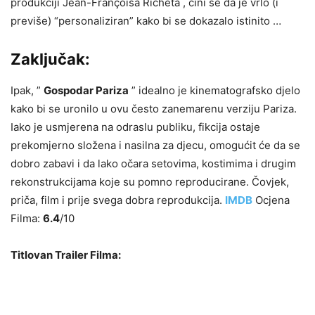
produkciji Jean-Françoisa Richeta , čini se da je vrlo (i
previše) “personaliziran” kako bi se dokazalo istinito …
Zaključak:
Ipak, ”
Gospodar Pariza
” idealno je kinematografsko djelo
kako bi se uronilo u ovu često zanemarenu verziju Pariza.
Iako je usmjerena na odraslu publiku, fikcija ostaje
prekomjerno složena i nasilna za djecu, omogućit će da se
dobro zabavi i da lako očara setovima, kostimima i drugim
rekonstrukcijama koje su pomno reproducirane. Čovjek,
priča, film i prije svega dobra reprodukcija.
IMDB
Ocjena
Filma:
6.4
/10
Titlovan Trailer Filma: