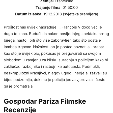
Zemlja
: Francuska
Trajanje filma
: 01:50:00
Datum izlaska:
19.12.2018 (svjetska premijera)
Prošlost nas uvijek nagrađuje … François Vidocq već je
dugo to znao. Budući da nakon posljednjeg spektakularnog
bijega, nastoji biti što više zaboravljen tako što postaje
lambda trgovac. Nažalost, on je postao poznat, ali hrabar
kao što je uvijek bio, pokušao je pregovarati sa svojom
slobodom u zamjenu za blisku suradnju s policijom kako bi
zaključao razbojnike i razbojnike autocesta. Podmukli,
beskrupulozni kradljivci, njegov ugled i nedjela izazvali su
bijes podzemlja, dok mu je policija jedva vjerovala i često
ga je promatrala.
Gospodar Pariza Filmske
Recenzije