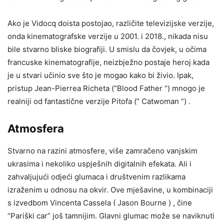
Ako je Vidocq doista postojao, različite televizijske verzije,
onda kinematografske verzije u 2001. i 2018., nikada nisu
bile stvarno bliske biografiji. U smislu da čovjek, u očima
francuske kinematografije, neizbježno postaje heroj kada
je u stvari učinio sve što je mogao kako bi živio. Ipak,
pristup Jean-Pierrea Richeta (“Blood Father “) mnogo je
realniji od fantastične verzije Pitofa (” Catwoman “) .
Atmosfera
Stvarno na razini atmosfere, više zamračeno vanjskim
ukrasima i nekoliko uspješnih digitalnih efekata. Ali i
zahvaljujući odjeći glumaca i društvenim razlikama
izraženim u odnosu na okvir. Ove mješavine, u kombinaciji
s izvedbom Vincenta Cassela ( Jason Bourne ) , čine
“Pariški car” još tamnijim. Glavni glumac može se naviknuti