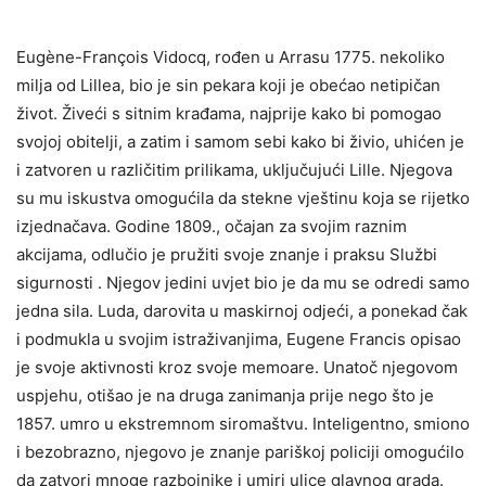
Eugène-François Vidocq, rođen u Arrasu 1775. nekoliko
milja od Lillea, bio je sin pekara koji je obećao netipičan
život. Živeći s sitnim krađama, najprije kako bi pomogao
svojoj obitelji, a zatim i samom sebi kako bi živio, uhićen je
i zatvoren u različitim prilikama, uključujući Lille. Njegova
su mu iskustva omogućila da stekne vještinu koja se rijetko
izjednačava. Godine 1809., očajan za svojim raznim
akcijama, odlučio je pružiti svoje znanje i praksu Službi
sigurnosti . Njegov jedini uvjet bio je da mu se odredi samo
jedna sila. Luda, darovita u maskirnoj odjeći, a ponekad čak
i podmukla u svojim istraživanjima, Eugene Francis opisao
je svoje aktivnosti kroz svoje memoare. Unatoč njegovom
uspjehu, otišao je na druga zanimanja prije nego što je
1857. umro u ekstremnom siromaštvu. Inteligentno, smiono
i bezobrazno, njegovo je znanje pariškoj policiji omogućilo
da zatvori mnoge razbojnike i umiri ulice glavnog grada.