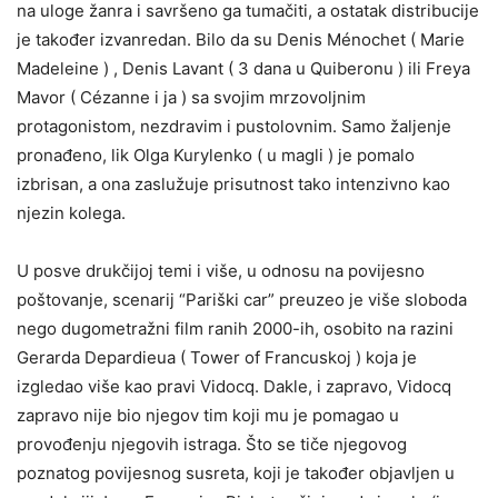
na uloge žanra i savršeno ga tumačiti, a ostatak distribucije
je također izvanredan. Bilo da su Denis Ménochet ( Marie
Madeleine ) , Denis Lavant ( 3 dana u Quiberonu ) ili Freya
Mavor ( Cézanne i ja ) sa svojim mrzovoljnim
protagonistom, nezdravim i pustolovnim. Samo žaljenje
pronađeno, lik Olga Kurylenko ( u magli ) je pomalo
izbrisan, a ona zaslužuje prisutnost tako intenzivno kao
njezin kolega.
U posve drukčijoj temi i više, u odnosu na povijesno
poštovanje, scenarij “Pariški car” preuzeo je više sloboda
nego dugometražni film ranih 2000-ih, osobito na razini
Gerarda Depardieua ( Tower of Francuskoj ) koja je
izgledao više kao pravi Vidocq. Dakle, i zapravo, Vidocq
zapravo nije bio njegov tim koji mu je pomagao u
provođenju njegovih istraga. Što se tiče njegovog
poznatog povijesnog susreta, koji je također objavljen u