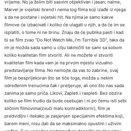
vrijeme. No ja želim biti sasvim objektivan i jasan; naime,
Marvel je svjetski brend i nema tog filma koji izađe iz njega
a da ne postane i svjetski hit. Na njima je samo kakve
filmove će izbacivati i koliko će ulagati u njih, a da će im se
isplatiti, o tome ni ne brinu. Znaju da će publika pasti i kad
bi se film zvao ”Do Not Watch Me, I’m Terrible 3D”, tako da
im je možda sada samo u cilju takmičiti se sami sa sobom
koliko kvalitetan film stvoriti. Ali ne možete vi stvoriti
kvalitetan film kada vam je na prvom mjestu vizualno
predstavljanje filma. No nemojte da vas to zabrine, ovaj
film je besprijekoran što se tiče toga, možda u nekim
određenim trenucima čak i pretjeruje, ali ono što nas sada
zanima je samo priča. Likovi, Zapleti i raspleti. Bez obzira
koliko se film trudio da bude osebujan i ni po čemu isti sebi
sličnim filmovima(zvuči malo kontradiktorni), film je
predvidljiv i itekako je zasjenjen specijalnim efektima koji,
barem meni, nisu dali da se maksimalno opustim i uživim