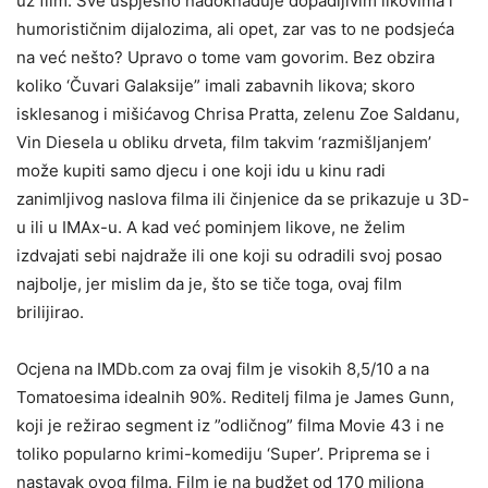
uz film. Sve uspješno nadoknađuje dopadljivim likovima i
humorističnim dijalozima, ali opet, zar vas to ne podsjeća
na već nešto? Upravo o tome vam govorim. Bez obzira
koliko ‘Čuvari Galaksije” imali zabavnih likova; skoro
isklesanog i mišićavog Chrisa Pratta, zelenu Zoe Saldanu,
Vin Diesela u obliku drveta, film takvim ‘razmišljanjem’
može kupiti samo djecu i one koji idu u kinu radi
zanimljivog naslova filma ili činjenice da se prikazuje u 3D-
u ili u IMAx-u. A kad već pominjem likove, ne želim
izdvajati sebi najdraže ili one koji su odradili svoj posao
najbolje, jer mislim da je, što se tiče toga, ovaj film
brilijirao.
Ocjena na IMDb.com za ovaj film je visokih 8,5/10 a na
Tomatoesima idealnih 90%. Reditelj filma je James Gunn,
koji je režirao segment iz ”odličnog” filma Movie 43 i ne
toliko popularno krimi-komediju ‘Super’. Priprema se i
nastavak ovog filma. Film je na budžet od 170 miliona