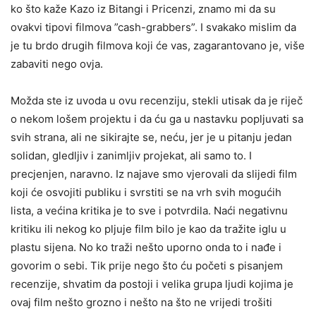
ko što kaže Kazo iz Bitangi i Pricenzi, znamo mi da su
ovakvi tipovi filmova ”cash-grabbers”. I svakako mislim da
je tu brdo drugih filmova koji će vas, zagarantovano je, više
zabaviti nego ovja.
Možda ste iz uvoda u ovu recenziju, stekli utisak da je riječ
o nekom lošem projektu i da ću ga u nastavku popljuvati sa
svih strana, ali ne sikirajte se, neću, jer je u pitanju jedan
solidan, gledljiv i zanimljiv projekat, ali samo to. I
precjenjen, naravno. Iz najave smo vjerovali da slijedi film
koji će osvojiti publiku i svrstiti se na vrh svih mogućih
lista, a većina kritika je to sve i potvrdila. Naći negativnu
kritiku ili nekog ko pljuje film bilo je kao da tražite iglu u
plastu sijena. No ko traži nešto uporno onda to i nađe i
govorim o sebi. Tik prije nego što ću početi s pisanjem
recenzije, shvatim da postoji i velika grupa ljudi kojima je
ovaj film nešto grozno i nešto na što ne vrijedi trošiti