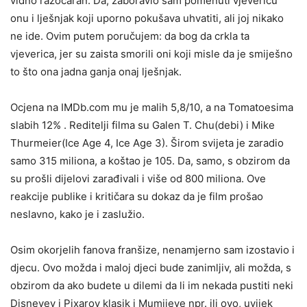
vidno razočaran. Da, zaboravio sam pomenuti vjevericu
onu i lješnjak koji uporno pokušava uhvatiti, ali joj nikako
ne ide. Ovim putem poručujem: da bog da crkla ta
vjeverica, jer su zaista smorili oni koji misle da je smiješno
to što ona jadna ganja onaj lješnjak.
Ocjena na IMDb.com mu je malih 5,8/10, a na Tomatoesima
slabih 12% . Reditelji filma su Galen T. Chu(debi) i Mike
Thurmeier(Ice Age 4, Ice Age 3). Širom svijeta je zaradio
samo 315 miliona, a koštao je 105. Da, samo, s obzirom da
su prošli dijelovi zarađivali i više od 800 miliona. Ove
reakcije publike i kritičara su dokaz da je film prošao
neslavno, kako je i zaslužio.
Osim okorjelih fanova franšize, nenamjerno sam izostavio i
djecu. Ovo možda i maloj djeci bude zanimljiv, ali možda, s
obzirom da ako budete u dilemi da li im nekada pustiti neki
Disneyev i Pixarov klasik i Mumijeve npr. ili ovo, uvijek