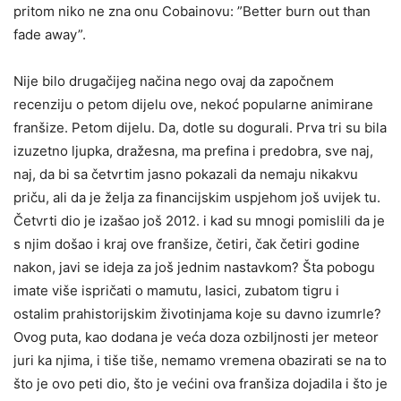
pritom niko ne zna onu Cobainovu: ”Better burn out than
fade away”.
Nije bilo drugačijeg načina nego ovaj da započnem
recenziju o petom dijelu ove, nekoć popularne animirane
franšize. Petom dijelu. Da, dotle su dogurali. Prva tri su bila
izuzetno ljupka, dražesna, ma prefina i predobra, sve naj,
naj, da bi sa četvrtim jasno pokazali da nemaju nikakvu
priču, ali da je želja za financijskim uspjehom još uvijek tu.
Četvrti dio je izašao još 2012. i kad su mnogi pomislili da je
s njim došao i kraj ove franšize, četiri, čak četiri godine
nakon, javi se ideja za još jednim nastavkom? Šta pobogu
imate više ispričati o mamutu, lasici, zubatom tigru i
ostalim prahistorijskim životinjama koje su davno izumrle?
Ovog puta, kao dodana je veća doza ozbiljnosti jer meteor
juri ka njima, i tiše tiše, nemamo vremena obazirati se na to
što je ovo peti dio, što je većini ova franšiza dojadila i što je