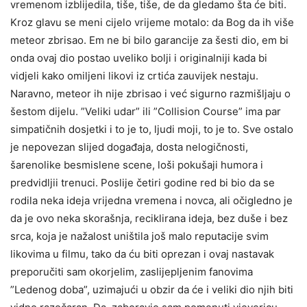
vremenom izblijedila, tiše, tiše, de da gledamo šta će biti.
Kroz glavu se meni cijelo vrijeme motalo: da Bog da ih više
meteor zbrisao. Em ne bi bilo garancije za šesti dio, em bi
onda ovaj dio postao uveliko bolji i originalniji kada bi
vidjeli kako omiljeni likovi iz crtića zauvijek nestaju.
Naravno, meteor ih nije zbrisao i već sigurno razmišljaju o
šestom dijelu. ”Veliki udar” ili ”Collision Course” ima par
simpatičnih dosjetki i to je to, ljudi moji, to je to. Sve ostalo
je nepovezan slijed događaja, dosta nelogičnosti,
šarenolike besmislene scene, loši pokušaji humora i
predvidljii trenuci. Poslije četiri godine red bi bio da se
rodila neka ideja vrijedna vremena i novca, ali očigledno je
da je ovo neka skorašnja, reciklirana ideja, bez duše i bez
srca, koja je nažalost uništila još malo reputacije svim
likovima u filmu, tako da ću biti oprezan i ovaj nastavak
preporučiti sam okorjelim, zaslijepljenim fanovima
”Ledenog doba”, uzimajući u obzir da će i veliki dio njih biti