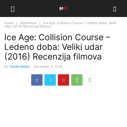
Home
Adventure
Ice Age: Collision Course – Ledeno doba: Veliki
udar (2016) Recenzija filmova
Ice Age: Collision Course –
Ledeno doba: Veliki udar
(2016) Recenzija filmova
By
Denis Nekic
-
December 5, 2016