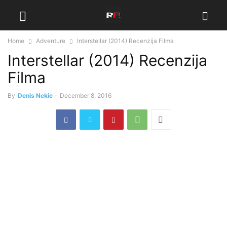
Home
Adventure
Interstellar (2014) Recenzija Filma
Interstellar (2014) Recenzija
Filma
By
Denis Nekic
-
December 8, 2016