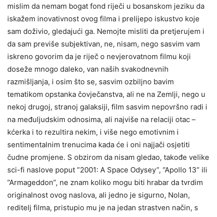
mislim da nemam bogat fond riječi u bosanskom jeziku da
iskažem inovativnost ovog filma i prelijepo iskustvo koje
sam doživio, gledajući ga. Nemojte misliti da pretjerujem i
da sam previše subjektivan, ne, nisam, nego sasvim vam
iskreno govorim da je riječ o nevjerovatnom filmu koji
doseže mnogo daleko, van naših svakodnevnih
razmišljanja, i osim što se, sasvim ozbiljno bavim
tematikom opstanka čovječanstva, ali ne na Zemlji, nego u
nekoj drugoj, stranoj galaksiji, film sasvim nepovršno radi i
na međuljudskim odnosima, ali najviše na relaciji otac –
kćerka i to rezultira nekim, i više nego emotivnim i
sentimentalnim trenucima kada će i oni najjači osjetiti
čudne promjene. S obzirom da nisam gledao, takođe velike
sci-fi naslove poput ”2001: A Space Odysey”, ”Apollo 13” ili
”Armageddon”, ne znam koliko mogu biti hrabar da tvrdim
originalnost ovog naslova, ali jedno je sigurno, Nolan,
reditelj filma, pristupio mu je na jedan strastven način, s