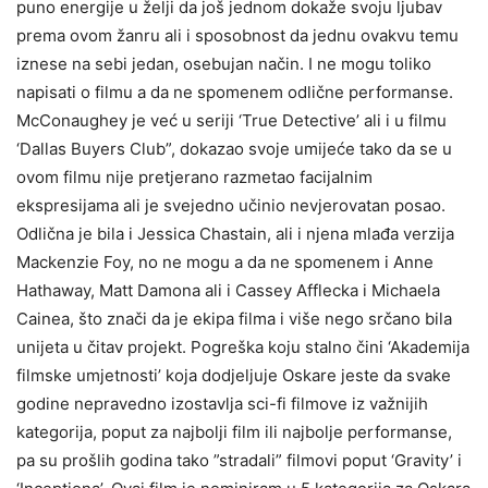
puno energije u želji da još jednom dokaže svoju ljubav
prema ovom žanru ali i sposobnost da jednu ovakvu temu
iznese na sebi jedan, osebujan način. I ne mogu toliko
napisati o filmu a da ne spomenem odlične performanse.
McConaughey je već u seriji ‘True Detective’ ali i u filmu
‘Dallas Buyers Club”, dokazao svoje umijeće tako da se u
ovom filmu nije pretjerano razmetao facijalnim
ekspresijama ali je svejedno učinio nevjerovatan posao.
Odlična je bila i Jessica Chastain, ali i njena mlađa verzija
Mackenzie Foy, no ne mogu a da ne spomenem i Anne
Hathaway, Matt Damona ali i Cassey Afflecka i Michaela
Cainea, što znači da je ekipa filma i više nego srčano bila
unijeta u čitav projekt. Pogreška koju stalno čini ‘Akademija
filmske umjetnosti’ koja dodjeljuje Oskare jeste da svake
godine nepravedno izostavlja sci-fi filmove iz važnijih
kategorija, poput za najbolji film ili najbolje performanse,
pa su prošlih godina tako ”stradali” filmovi poput ‘Gravity’ i