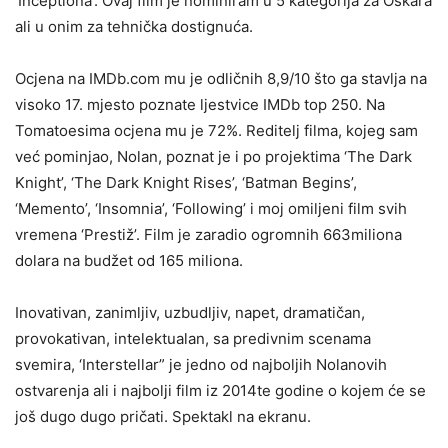
‘Inceptiona’. Ovaj film je nominiram u 5 kategorija za Oskara
ali u onim za tehnička dostignuća.
Ocjena na IMDb.com mu je odličnih 8,9/10 što ga stavlja na
visoko 17. mjesto poznate ljestvice IMDb top 250. Na
Tomatoesima ocjena mu je 72%. Reditelj filma, kojeg sam
već pominjao, Nolan, poznat je i po projektima ‘The Dark
Knight’, ‘The Dark Knight Rises’, ‘Batman Begins’,
‘Memento’, ‘Insomnia’, ‘Following’ i moj omiljeni film svih
vremena ‘Prestiž’. Film je zaradio ogromnih 663miliona
dolara na budžet od 165 miliona.
Inovativan, zanimljiv, uzbudljiv, napet, dramatičan,
provokativan, intelektualan, sa predivnim scenama
svemira, ‘Interstellar” je jedno od najboljih Nolanovih
ostvarenja ali i najbolji film iz 2014te godine o kojem će se
još dugo dugo pričati. Spektakl na ekranu.