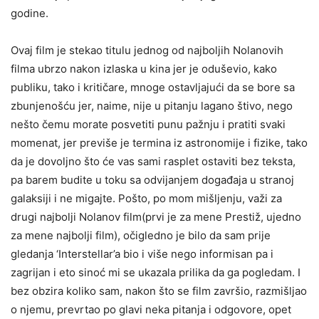
godine.
Ovaj film je stekao titulu jednog od najboljih Nolanovih
filma ubrzo nakon izlaska u kina jer je oduševio, kako
publiku, tako i kritičare, mnoge ostavljajući da se bore sa
zbunjenošću jer, naime, nije u pitanju lagano štivo, nego
nešto čemu morate posvetiti punu pažnju i pratiti svaki
momenat, jer previše je termina iz astronomije i fizike, tako
da je dovoljno što će vas sami rasplet ostaviti bez teksta,
pa barem budite u toku sa odvijanjem događaja u stranoj
galaksiji i ne migajte. Pošto, po mom mišljenju, važi za
drugi najbolji Nolanov film(prvi je za mene Prestiž, ujedno
za mene najbolji film), očigledno je bilo da sam prije
gledanja ‘Interstellar’a bio i više nego informisan pa i
zagrijan i eto sinoć mi se ukazala prilika da ga pogledam. I
bez obzira koliko sam, nakon što se film završio, razmišljao
o njemu, prevrtao po glavi neka pitanja i odgovore, opet