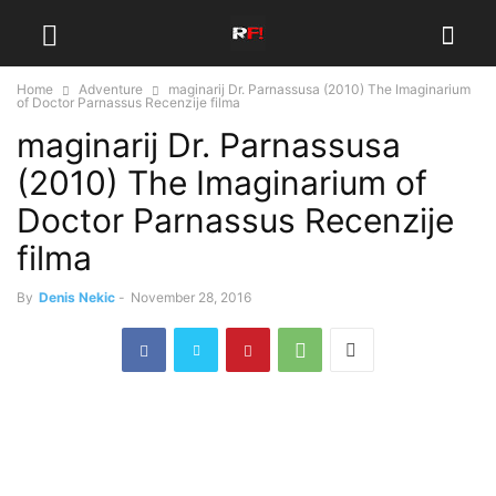
Home
Adventure
maginarij Dr. Parnassusa (2010) The Imaginarium
of Doctor Parnassus Recenzije filma
maginarij Dr. Parnassusa
(2010) The Imaginarium of
Doctor Parnassus Recenzije
filma
By
Denis Nekic
-
November 28, 2016