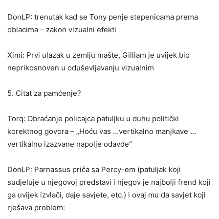
DonLP: trenutak kad se Tony penje stepenicama prema
oblacima – zakon vizualni efekti
Ximi: Prvi ulazak u zemlju mašte, Gilliam je uvijek bio
neprikosnoven u oduševljavanju vizualnim
5. Citat za pamćenje?
Torq: Obraćanje policajca patuljku u duhu politički
korektnog govora – „Hoću vas …vertikalno manjkave …
vertikalno izazvane napolje odavde“
DonLP: Parnassus priča sa Percy-em (patuljak koji
sudjeluje u njegovoj predstavi i njegov je najbolji frend koji
ga uvijek izvlači, daje savjete, etc.) i ovaj mu da savjet koji
rješava problem: