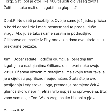
Torq:. Sat i pol je otprilike 400 tisućiti dio vašeg života.
Želite li i tako mali dio izgubiti na glupost?
DonLP: Ne uzeti preozbiljno. Ovo je samo još jedna pričica
o borbi dobra i zla i moći besmrtnosti te prodaji duše
vragu. Ako ju se tako i uzme sasvim je podnošljivo.
Gillianove animacije iz Phytonovskih dana evoluirale su u
prekrasne pejzaže.
Ximi: Dobar redatelj, odlični glumci, ali osrednji film
izgubljen u nastojanjima Gilliama da ostvari neku svoju
viziju. Očarava vizualnim detaljima, ima svojih trenutaka, ali
je u cijelosti poprilično neujednačen. Šteta što je ovo
posljednja Ledgerova uloga, premda je promjena čak 4
glumca skoro neprimjetna i vrlo uspješno sprovedena. Btw,
znao sam da je Tom Waits vrag, pa tko bi onako pjevao
Ocjena 6/10