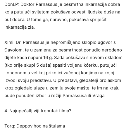
DonLP: Doktor Parnassus je besmrtna inkarnacija dobra
koja putujući svijetom pokušava odvesti ljudske duše na
put dobra. U tome ga, naravno, pokušava spriječiti
inkarnacija zla.
Ximi: Dr. Parnassus je nepromišljeno sklopio ugovor s
Đavolom, te u zamjenu za besmrtnost ponudio nerođeno
dijete kada napuni 16 g. Sada pokušava s novom okladom
(tko prije skupi 5 duša) spasiti voljenu kćerku, putujući
Londonom u velikoj prikolici vučenoj konjima na kojoj
izvodi svoju predstavu. U predstavi, gledatelji prolaskom
kroz ogledalo ulaze u zemlju svoje mašte, te im na kraju
bude ponuđen izbor u režiji Parnassusa ili Vraga.
4. Najupečatljiviji trenutak filma?
Torq: Deppov hod na štulama