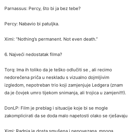
Parnassus: Percy, što bi ja bez tebe?
Percy: Nabavio bi patuljka.
Ximi: “Nothing’s permanent. Not even death.”
6. Najveći nedostatak filma?
Torq: Ima ih toliko da je teško odlučiti se , ali recimo
nedorečena priča u neskladu s vizualno dojmljivim
izgledom, nepotreban trio koji zamjenjuje Ledgera (znam
da je čovjek umro tijekom snimanja, ali trojica u zamjeni!!!).
DonLP: Film je preblag i situacije koje bi se mogle
zakomplicirati da se doda malo napetosti olako se rješavaju
Ximi: Radnja je dosta smušena i nepovezana, mnoga