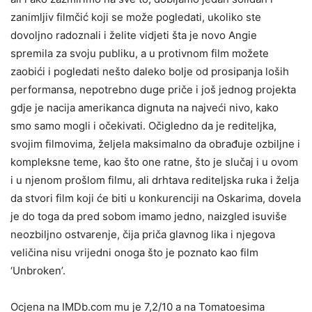
zanimljiv filmčić koji se može pogledati, ukoliko ste
dovoljno radoznali i želite vidjeti šta je novo Angie
spremila za svoju publiku, a u protivnom film možete
zaobići i pogledati nešto daleko bolje od prosipanja loših
performansa, nepotrebno duge priče i još jednog projekta
gdje je nacija amerikanca dignuta na najveći nivo, kako
smo samo mogli i očekivati. Očigledno da je rediteljka,
svojim filmovima, željela maksimalno da obrađuje ozbiljne i
kompleksne teme, kao što one ratne, što je slučaj i u ovom
i u njenom prošlom filmu, ali drhtava rediteljska ruka i želja
da stvori film koji će biti u konkurenciji na Oskarima, dovela
je do toga da pred sobom imamo jedno, naizgled isuviše
neozbiljno ostvarenje, čija priča glavnog lika i njegova
veličina nisu vrijedni onoga što je poznato kao film
‘Unbroken’.
Ocjena na IMDb.com mu je 7,2/10 a na Tomatoesima