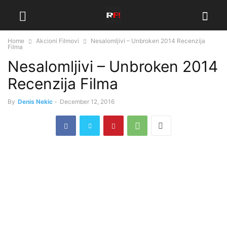
Home
Akcioni Filmovi
Nesalomljivi – Unbroken 2014 Recenzija
Filma
Nesalomljivi – Unbroken 2014
Recenzija Filma
By
Denis Nekic
-
December 12, 2016