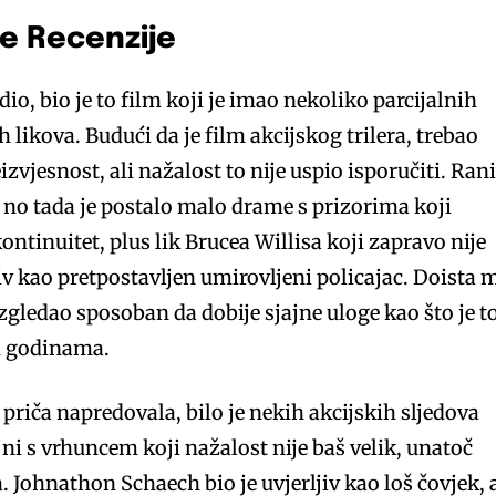
e Recenzije
io, bio je to film koji je imao nekoliko parcijalnih
h likova. Budući da je film akcijskog trilera, trebao
izvjesnost, ali nažalost to nije uspio isporučiti. Ran
, no tada je postalo malo drame s prizorima koji
ntinuitet, plus lik Brucea Willisa koji zapravo nije
ljiv kao pretpostavljen umirovljeni policajac. Doista 
 izgledao sposoban da dobije sjajne uloge kao što je t
m godinama.
priča napredovala, bilo je nekih akcijskih sljedova
ojni s vrhuncem koji nažalost nije baš velik, unatoč
Johnathon Schaech bio je uvjerljiv kao loš čovjek, a