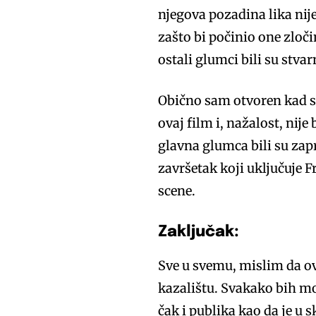
njegova pozadina lika nij
zašto bi počinio one zloč
ostali glumci bili su stvar
Obično sam otvoren kad se
ovaj film i, nažalost, nij
glavna glumca bili su zapr
završetak koji uključuje Fr
scene.
Zaključak:
Sve u svemu, mislim da ovo
kazalištu. Svakako bih mog
čak i publika kao da je u 