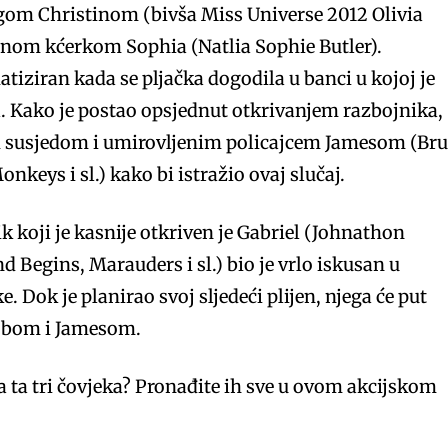
ugom Christinom (bivša Miss Universe 2012 Olivia
čnom kćerkom Sophia (Natlia Sophie Butler).
tiziran kada se pljačka dogodila u banci u kojoj je
ra. Kako je postao opsjednut otkrivanjem razbojnika,
im susjedom i umirovljenim policajcem Jamesom (Br
nkeys i sl.) kako bi istražio ovaj slučaj.
koji je kasnije otkriven je Gabriel (Johnathon
 Begins, Marauders i sl.) bio je vrlo iskusan u
e. Dok je planirao svoj sljedeći plijen, njega će put
kobom i Jamesom.
za ta tri čovjeka? Pronađite ih sve u ovom akcijskom