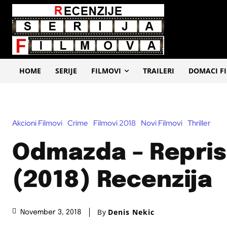
HOME
SERIJE
FILMOVI
TRAILERI
DOMACI F
Akcioni Filmovi
Crime
Filmovi 2018
Novi Filmovi
Thriller
Odmazda – Repris
(2018) Recenzija
By
Denis Nekic
November 3, 2018