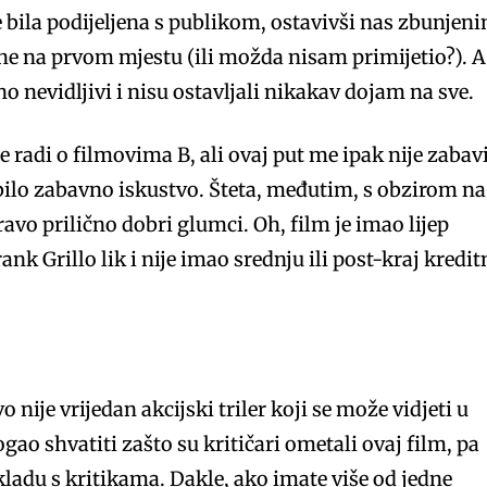
e bila podijeljena s publikom, ostavivši nas zbunjen
ine na prvom mjestu (ili možda nisam primijetio?). A
no nevidljivi i nisu ostavljali nikakav dojam na sve.
 radi o filmovima B, ali ovaj put me ipak nije zabav
e bilo zabavno iskustvo. Šteta, međutim, s obzirom na
avo prilično dobri glumci. Oh, film je imao lijep
ank Grillo lik i nije imao srednju ili post-kraj kredit
 nije vrijedan akcijski triler koji se može vidjeti u
ao shvatiti zašto su kritičari ometali ovaj film, pa
skladu s kritikama. Dakle, ako imate više od jedne