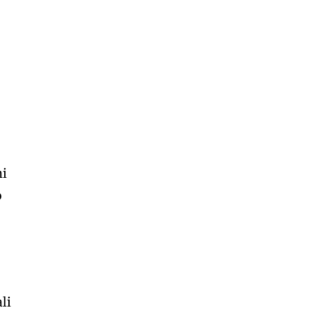
i
mi
o
li