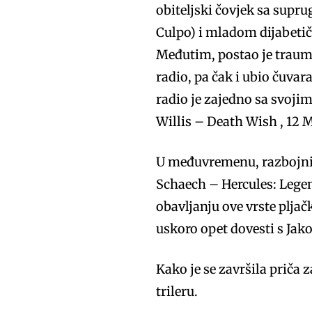
obiteljski čovjek sa supr
Culpo) i mladom dijabeti
Međutim, postao je trauma
radio, pa čak i ubio čuva
radio je zajedno sa svoj
Willis – Death Wish , 12 Mo
U međuvremenu, razbojnik 
Schaech – Hercules: Legend
obavljanju ove vrste pljačk
uskoro opet dovesti s Ja
Kako je se završila priča 
trileru.