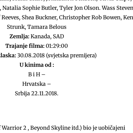
 Natalia Sophie Butler, Tyler Jon Olson. Wass Steven
ff Reeves, Shea Buckner, Christopher Rob Bowen, Ke
Strunk, Tamara Belous
Zemlja:
Kanada, SAD
Trajanje filma:
01:29:00
laska:
30.08.2018 (svjetska premijera)
U kinima od :
B i H –
Hrvatska –
Srbija 22.11.2018.
 Warrior 2 , Beyond Skyline itd.) bio je uobičajeni