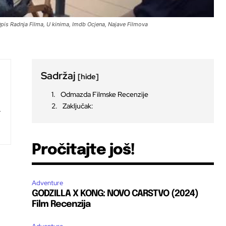
pis Radnja Filma, U kinima, Imdb Ocjena, Najave Filmova
Sadržaj
[hide]
Odmazda Filmske Recenzije
Zaključak:
Pročitajte još!
Adventure
GODZILLA X KONG: NOVO CARSTVO (2024)
Film Recenzija