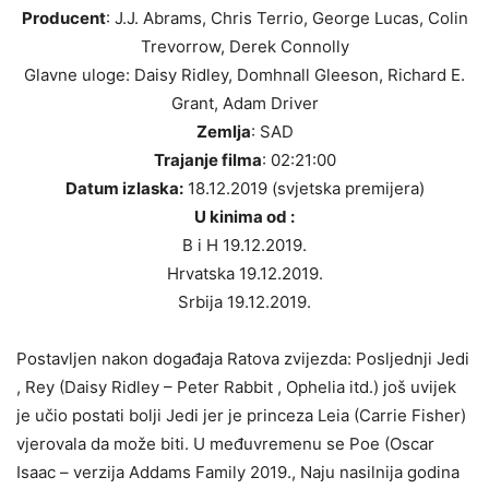
Producent
: J.J. Abrams, Chris Terrio, George Lucas, Colin
Trevorrow, Derek Connolly
Glavne uloge: Daisy Ridley, Domhnall Gleeson, Richard E.
Grant, Adam Driver
Zemlja
: SAD
Trajanje filma
: 02:21:00
Datum izlaska:
18.12.2019 (svjetska premijera)
U kinima od :
B i H 19.12.2019.
Hrvatska 19.12.2019.
Srbija 19.12.2019.
Postavljen nakon događaja Ratova zvijezda: Posljednji Jedi
, Rey (Daisy Ridley – Peter Rabbit , Ophelia itd.) još uvijek
je učio postati bolji Jedi jer je princeza Leia (Carrie Fisher)
vjerovala da može biti. U međuvremenu se Poe (Oscar
Isaac – verzija Addams Family 2019., Naju nasilnija godina