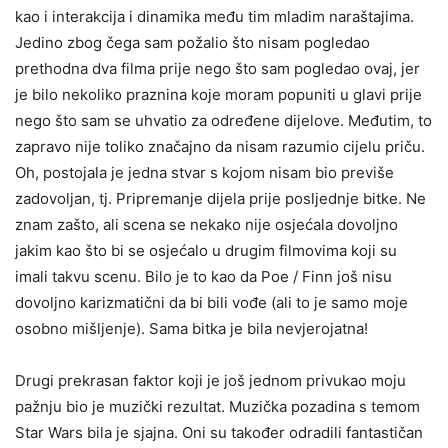
kao i interakcija i dinamika među tim mladim naraštajima.
Jedino zbog čega sam požalio što nisam pogledao
prethodna dva filma prije nego što sam pogledao ovaj, jer
je bilo nekoliko praznina koje moram popuniti u glavi prije
nego što sam se uhvatio za određene dijelove. Međutim, to
zapravo nije toliko značajno da nisam razumio cijelu priču.
Oh, postojala je jedna stvar s kojom nisam bio previše
zadovoljan, tj. Pripremanje dijela prije posljednje bitke. Ne
znam zašto, ali scena se nekako nije osjećala dovoljno
jakim kao što bi se osjećalo u drugim filmovima koji su
imali takvu scenu. Bilo je to kao da Poe / Finn još nisu
dovoljno karizmatični da bi bili vođe (ali to je samo moje
osobno mišljenje). Sama bitka je bila nevjerojatna!
Drugi prekrasan faktor koji je još jednom privukao moju
pažnju bio je muzički rezultat. Muzička pozadina s temom
Star Wars bila je sjajna. Oni su također odradili fantastičan