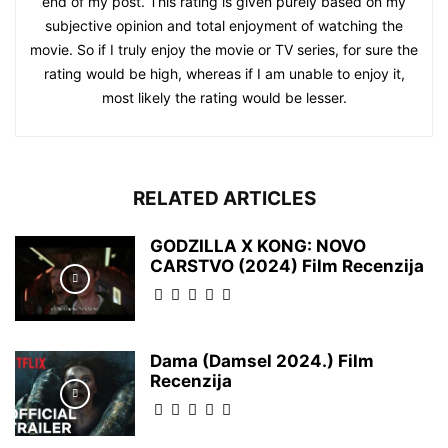
end of my post. This rating is given purely based on my
subjective opinion and total enjoyment of watching the
movie. So if I truly enjoy the movie or TV series, for sure the
rating would be high, whereas if I am unable to enjoy it,
most likely the rating would be lesser.
RELATED ARTICLES
GODZILLA X KONG: NOVO
CARSTVO (2024) Film Recenzija
Dama (Damsel 2024.) Film
Recenzija