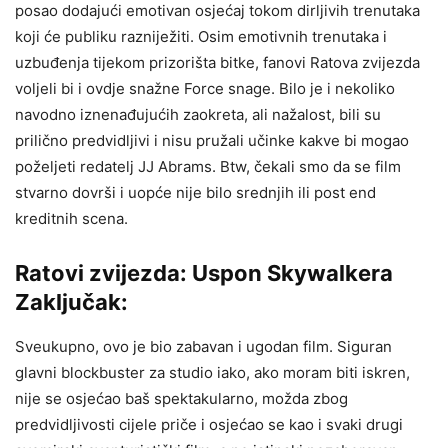
posao dodajući emotivan osjećaj tokom dirljivih trenutaka
koji će publiku razniježiti. Osim emotivnih trenutaka i
uzbuđenja tijekom prizorišta bitke, fanovi Ratova zvijezda
voljeli bi i ovdje snažne Force snage. Bilo je i nekoliko
navodno iznenađujućih zaokreta, ali nažalost, bili su
prilično predvidljivi i nisu pružali učinke kakve bi mogao
poželjeti redatelj JJ Abrams. Btw, čekali smo da se film
stvarno dovrši i uopće nije bilo srednjih ili post end
kreditnih scena.
Ratovi zvijezda: Uspon Skywalkera
Zaključak:
Sveukupno, ovo je bio zabavan i ugodan film. Siguran
glavni blockbuster za studio iako, ako moram biti iskren,
nije se osjećao baš spektakularno, možda zbog
predvidljivosti cijele priče i osjećao se kao i svaki drugi