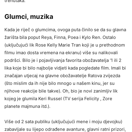
trenutaka.
Glumci, muzika
Kada je riječ o glumcima, ovoga puta činilo se da su glavna
žarišta bila poput Reya, Finna, Poea i Kylo Ren. Ostalo
(uključujući lik Rose Kelly Marie Tran koji je u prethodnom
filmu imao dosta vremena na ekranu) više su nalikovali
podršci. Bilo je i pojavljivanja favorita obožavatelja ‘1 ili 2
lika koje bi bilo najbolje vidjeti kada pogledate film. Imali bi
značajan utjecaj na glavne obožavatelje Ratova zvijezda
(što mislim da ih nije bilo mnogo u našem kinu, jer su
njihove reakcije bile takve). Oh, bio je novi zanimljiv lik
kojeg je glumila Keri Russel (TV serija Felicity , Zore
planete majmuna itd.).
Više od 2 sata publiku (uključujući mene i moju djevojku)
zabavljale su lijepo odrađene avanture, glavni ratni prizori,