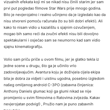
vizualnih efekata koji mi se nikad nisu činili starim jer sam
prvi put pogledao filmove Star Wars prije mnogo godina.
Bilo je nevjerojatno i realno učinjeno da je izgledalo kao da
nisu stvoreni pomoću računala (to su bili dobri efekti). Ali
kako to nisam vidio u kazalištu s sjajnim ozvučenjem,
mogao bih samo reći da zvučni efekti nisu bili dovoljno
spektakularni i osjećao sam se neumorno kad sam vidio
sjajnu kinematografiju.
Volio sam priču priče u ovom filmu, jer je glatko tekla iz
jedne scene u drugu, što ga je učinilo vrlo
zadovoljavajućim. Avantura koju je doživjela cijela ekipa
bila je dobra za vidjeti i uistinu ugodna, posebno izgledom
našeg omiljenog android C-3PO (zabavna činjenica:
Anthony Daniels glumac koji ga glumi nikad se nije
promijenio u svim filmovima o Ratovima zvijezda. Kakav
nevjerojatan podvig!) , Pružio nam je puno zabavnih