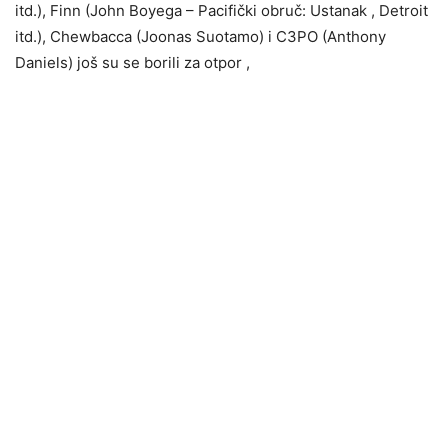
itd.), Finn (John Boyega – Pacifički obruč: Ustanak , Detroit
itd.), Chewbacca (Joonas Suotamo) i C3PO (Anthony
Daniels) još su se borili za otpor ,