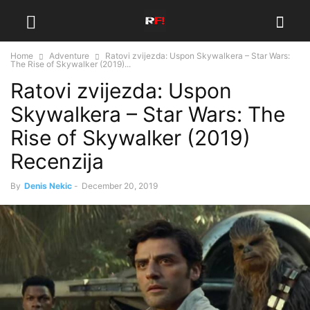
Home
Adventure
Ratovi zvijezda: Uspon Skywalkera – Star Wars:
The Rise of Skywalker (2019)...
Ratovi zvijezda: Uspon
Skywalkera – Star Wars: The
Rise of Skywalker (2019)
Recenzija
By
Denis Nekic
-
December 20, 2019