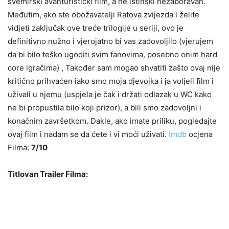
svemirski avanturistički film, a ne istinski nezaboravan.
Međutim, ako ste obožavatelji Ratova zvijezda i želite
vidjeti zaključak ove treće trilogije u seriji, ovo je
definitivno nužno i vjerojatno bi vas zadovoljilo (vjerujem
da bi bilo teško ugoditi svim fanovima, posebno onim hard
core igračima) , Također sam mogao shvatiti zašto ovaj nije
kritično prihvaćen iako smo moja djevojka i ja voljeli film i
uživali u njemu (uspjela je čak i držati odlazak u WC kako
ne bi propustila bilo koji prizor), a bili smo zadovoljni i
konačnim završetkom. Dakle, ako imate priliku, pogledajte
ovaj film i nadam se da ćete i vi moći uživati.
Imdb
ocjena
Filma:
7/10
Titlovan Trailer Filma: