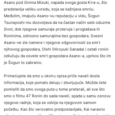
Asano pod činima Mizuki, napada svoga gosta Kira-u, što
predstavlja veliku uvredu, koja se kažnjava smrću.
Međutim, imajuću Asano-vu reputaciju u vidu, Šogun
Tsunayoshi mu dozvoljava da na častan način sebi oduzme
život, dok njegove samuraje proteruje i proglašava ih
Roninima, odnosno samurajima bez gospodara. Svesni
Asano-ve zle namere i njegove odgovornosti za smrt
njihovog gospodara, Oishi (Hiroyuki Sanada) i ostali ronini
odlučuju da osvete smrt gospodara Asano-a, uprkos što im
je Šogun to zabranio.
Primećujete da smo u okviru opisa priče naveli dosta
informacija, koje pomalo deluju i zbunjujuće. Možda ćete
pomisliti da smo ovoga puta u tome preterali, ali sve što
smo o filmu 47 Ronin do sada naveli, spada u samu osnovu
njegove radnje, koja se odvija na njegovom samom
početku. Kao što verovatno pretpostavljate, Kai naravno