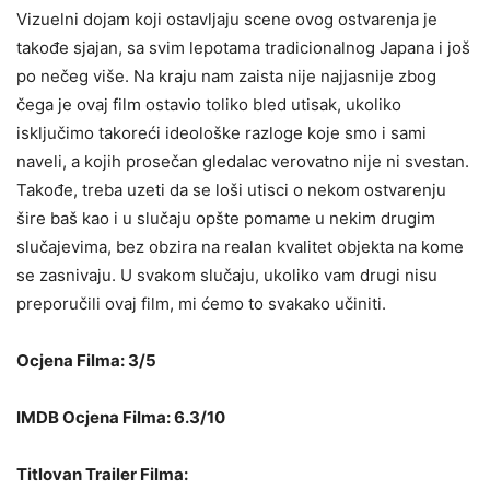
Vizuelni dojam koji ostavljaju scene ovog ostvarenja je
takođe sjajan, sa svim lepotama tradicionalnog Japana i još
po nečeg više. Na kraju nam zaista nije najjasnije zbog
čega je ovaj film ostavio toliko bled utisak, ukoliko
isključimo takoreći ideološke razloge koje smo i sami
naveli, a kojih prosečan gledalac verovatno nije ni svestan.
Takođe, treba uzeti da se loši utisci o nekom ostvarenju
šire baš kao i u slučaju opšte pomame u nekim drugim
slučajevima, bez obzira na realan kvalitet objekta na kome
se zasnivaju. U svakom slučaju, ukoliko vam drugi nisu
preporučili ovaj film, mi ćemo to svakako učiniti.
Ocjena Filma: 3/5
IMDB Ocjena Filma: 6.3/10
Titlovan Trailer Filma: