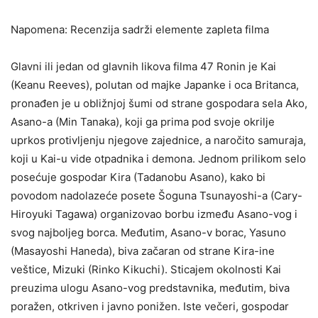
Napomena: Recenzija sadrži elemente zapleta filma
Glavni ili jedan od glavnih likova filma 47 Ronin je Kai
(Keanu Reeves), polutan od majke Japanke i oca Britanca,
pronađen je u obližnjoj šumi od strane gospodara sela Ako,
Asano-a (Min Tanaka), koji ga prima pod svoje okrilje
uprkos protivljenju njegove zajednice, a naročito samuraja,
koji u Kai-u vide otpadnika i demona. Jednom prilikom selo
posećuje gospodar Kira (Tadanobu Asano), kako bi
povodom nadolazeće posete Šoguna Tsunayoshi-a (Cary-
Hiroyuki Tagawa) organizovao borbu između Asano-vog i
svog najboljeg borca. Međutim, Asano-v borac, Yasuno
(Masayoshi Haneda), biva začaran od strane Kira-ine
veštice, Mizuki (Rinko Kikuchi). Sticajem okolnosti Kai
preuzima ulogu Asano-vog predstavnika, međutim, biva
poražen, otkriven i javno ponižen. Iste večeri, gospodar