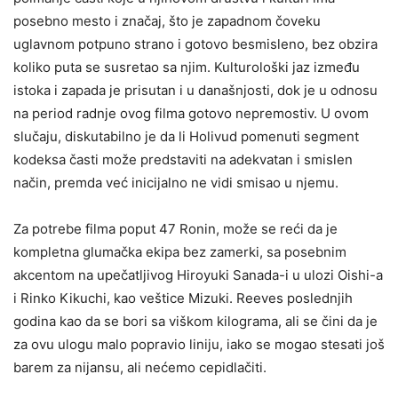
posebno mesto i značaj, što je zapadnom čoveku
uglavnom potpuno strano i gotovo besmisleno, bez obzira
koliko puta se susretao sa njim. Kulturološki jaz između
istoka i zapada je prisutan i u današnjosti, dok je u odnosu
na period radnje ovog filma gotovo nepremostiv. U ovom
slučaju, diskutabilno je da li Holivud pomenuti segment
kodeksa časti može predstaviti na adekvatan i smislen
način, premda već inicijalno ne vidi smisao u njemu.
Za potrebe filma poput 47 Ronin, može se reći da je
kompletna glumačka ekipa bez zamerki, sa posebnim
akcentom na upečatljivog Hiroyuki Sanada-i u ulozi Oishi-a
i Rinko Kikuchi, kao veštice Mizuki. Reeves poslednjih
godina kao da se bori sa viškom kilograma, ali se čini da je
za ovu ulogu malo popravio liniju, iako se mogao stesati još
barem za nijansu, ali nećemo cepidlačiti.