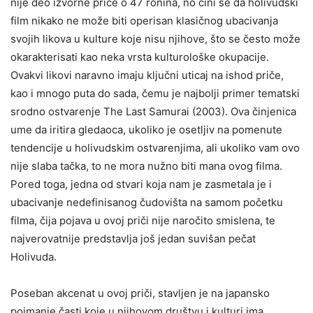
nije deo izvorne priče o 47 ronina, no čini se da holivudski
film nikako ne može biti operisan klasičnog ubacivanja
svojih likova u kulture koje nisu njihove, što se često može
okarakterisati kao neka vrsta kulturološke okupacije.
Ovakvi likovi naravno imaju ključni uticaj na ishod priče,
kao i mnogo puta do sada, čemu je najbolji primer tematski
srodno ostvarenje The Last Samurai (2003). Ova činjenica
ume da iritira gledaoca, ukoliko je osetljiv na pomenute
tendencije u holivudskim ostvarenjima, ali ukoliko vam ovo
nije slaba tačka, to ne mora nužno biti mana ovog filma.
Pored toga, jedna od stvari koja nam je zasmetala je i
ubacivanje nedefinisanog čudovišta na samom početku
filma, čija pojava u ovoj priči nije naročito smislena, te
najverovatnije predstavlja još jedan suvišan pečat
Holivuda.
Poseban akcenat u ovoj priči, stavljen je na japansko
poimanje časti koje u njihovom društvu i kulturi ima