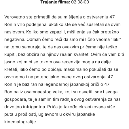
Trajanje filma:
02:08:00
Verovatno ste primetili da su mišljenja o ostvarenju 47
Ronin vrlo podeljena, ukoliko ste se već susretali sa ovim
naslovom. Koliko smo zapazili, mišljenja su čak pretežno
negativna. Odmah ćemo reći da smo mi lično veoma “laki”
na temu samuraja, te da nas ovakvim pričama nije teško
kupiti, bez obzira na njihov realan kvalitet. Ovim će vam biti
jasno kojim bi se tokom ova recenzija mogla na dalje
kretati, iako ćemo po običaju maksimalno pokušati da se
osvrnemo i na potencijalne mane ovog ostvarenja. 47
Ronin je baziran na legendarnoj japanskoj priči o 47
Ronina iz osamnaestog veka, koji su osvetili smrt svoga
gospodara, te je samim tim radnja ovog ostvarenja za nas
dovoljno intrigantna. Priča je takođe ekranizovana više
puta u prošlosti, uglavnom u okviru japanske
kinematografije.