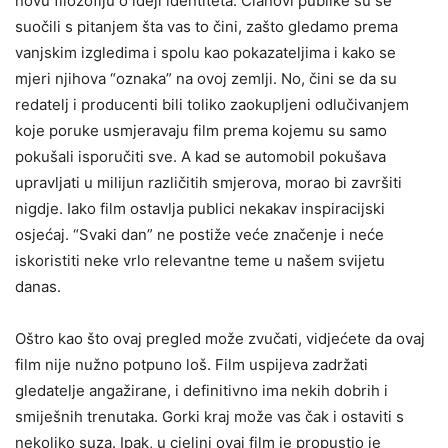
novu filozofiju o ideji identiteta. Članovi publike su se
suočili s pitanjem šta vas to čini, zašto gledamo prema
vanjskim izgledima i spolu kao pokazateljima i kako se
mjeri njihova “oznaka” na ovoj zemlji. No, čini se da su
redatelj i producenti bili toliko zaokupljeni odlučivanjem
koje poruke usmjeravaju film prema kojemu su samo
pokušali isporučiti sve. A kad se automobil pokušava
upravljati u milijun različitih smjerova, morao bi završiti
nigdje. Iako film ostavlja publici nekakav inspiracijski
osjećaj. “Svaki dan” ne postiže veće značenje i neće
iskoristiti neke vrlo relevantne teme u našem svijetu
danas.
Oštro kao što ovaj pregled može zvučati, vidjećete da ovaj
film nije nužno potpuno loš. Film uspijeva zadržati
gledatelje angažirane, i definitivno ima nekih dobrih i
smiješnih trenutaka. Gorki kraj može vas čak i ostaviti s
nekoliko suza. Ipak, u cjelini ovaj film je propustio je