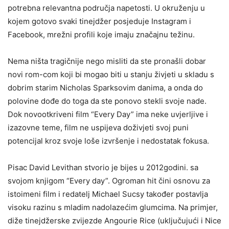
potrebna relevantna područja napetosti. U okruženju u
kojem gotovo svaki tinejdžer posjeduje Instagram i
Facebook, mrežni profili koje imaju značajnu težinu.
Nema ništa tragičnije nego misliti da ste pronašli dobar
novi rom-com koji bi mogao biti u stanju živjeti u skladu s
dobrim starim Nicholas Sparksovim danima, a onda do
polovine dođe do toga da ste ponovo stekli svoje nade.
Dok novootkriveni film “Every Day” ima neke uvjerljive i
izazovne teme, film ne uspijeva doživjeti svoj puni
potencijal kroz svoje loše izvršenje i nedostatak fokusa.
Pisac David Levithan stvorio je bijes u 2012godini. sa
svojom knjigom “Every day”. Ogroman hit čini osnovu za
istoimeni film i redatelj Michael Sucsy također postavlja
visoku razinu s mladim nadolazećim glumcima. Na primjer,
diže tinejdžerske zvijezde Angourie Rice (uključujući i Nice