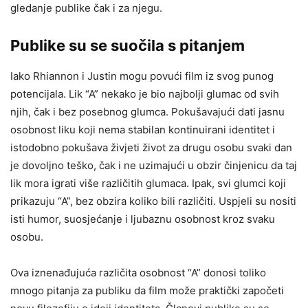
gledanje publike čak i za njegu.
Publike su se suočila s pitanjem
Iako Rhiannon i Justin mogu povući film iz svog punog
potencijala. Lik “A” nekako je bio najbolji glumac od svih
njih, čak i bez posebnog glumca. Pokušavajući dati jasnu
osobnost liku koji nema stabilan kontinuirani identitet i
istodobno pokušava živjeti život za drugu osobu svaki dan
je dovoljno teško, čak i ne uzimajući u obzir činjenicu da taj
lik mora igrati više različitih glumaca. Ipak, svi glumci koji
prikazuju “A”, bez obzira koliko bili različiti. Uspjeli su nositi
isti humor, suosjećanje i ljubaznu osobnost kroz svaku
osobu.
Ova iznenađujuća različita osobnost “A” donosi toliko
mnogo pitanja za publiku da film može praktički započeti