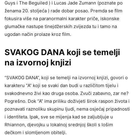
Guys i The Beguiled ) i Lucas Jade Zumann (poznate po
ženama 20. stoljeća ) rade dobar posao. Premda se film
fokusira više na paranormalni karakter priče, iskonske
glumačke nastupe tinejdžerskih zvijezda tu i tamo na
ugodan način prolaze kroz film.
SVAKOG DANA koji se temelji
na izvornoj knjizi
“SVAKOG DANA”, koji se temelji na izvornoj knjizi, govori o
karakteru “A” koji se svaki dan budi u različitom tijelu i
svakodnevno živi kao druga osoba. Zvuči zabavno, zar ne?
Pogrešno. Dok “A” ima priliku doživjeti širok raspon života i
poznavati raznoliku skupinu ljudi, nema osjećaj pripadnosti
i identiteta. Ipak, sve se mijenja kad se zaljubljuje u
Rhiannon, djevojku u lokalnoj srednjoj školi s lošim
dečkom i slomljenom obitelji.