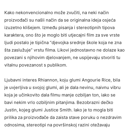
Kako nekonvencionalno može zvučiti, na neki način
proizvođači su našli način da se originalna ideja osjeća
izuzetno klišejem. Između pisanja i stereotipnih tipova
karaktera, ono što je moglo biti utjecajni film za sve vrste
ljudi postalo je tipična “djevojka srednje škole koja ne zna
šta zaslužuje” vrstu filma. Likovi jednostavno ne dolaze kao
povezani s njihovim djelovanjem, ne uspijevaju stvoriti tu
vitalnu povezanost s publikom.
Ljubavni interes Rhiannon, koju glumi Angourie Rice, bila
je uvjerljiva u svojoj glumi, ali je dala nevinu, naivnu vibru
koja je učinkovito dala filmu manje ozbiljan ton, iako se
bavi nekim vrlo ozbiljnim pitanjima. Bezobrazni dečko
Justin, kojeg glumi Justice Smith. Iako je to mogla biti
prilika za proizvođače da zaista stave poruku o nezdravim
odnosima, stereotipi na površinskoj razini otežavaju