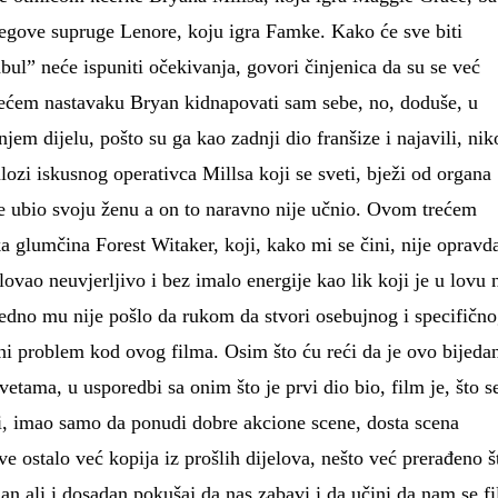
egove supruge Lenore, koju igra Famke. Kako će sve biti
bul” neće ispuniti očekivanja, govori činjenica da su se već
trećem nastavaku Bryan kidnapovati sam sebe, no, doduše, u
em dijelu, pošto su ga kao zadnji dio franšize i najavili, nik
ozi iskusnog operativca Millsa koji se sveti, bježi od organa
je ubio svoju ženu a on to naravno nije učnio. Ovom trećem
ka glumčina Forest Witaker, koji, kako mi se čini, nije opravd
elovao neuvjerljivo i bez imalo energije kao lik koji je u lovu 
ledno mu nije pošlo da rukom da stvori osebujnog i specifičn
vni problem kod ovog filma. Osim što ću reći da je ovo bijeda
vetama, u usporedbi sa onim što je prvi dio bio, film je, što s
vari, imao samo da ponudi dobre akcione scene, dosta scena
sve ostalo već kopija iz prošlih dijelova, nešto već prerađeno š
n ali i dosadan pokušaj da nas zabavi i da učini da nam se f