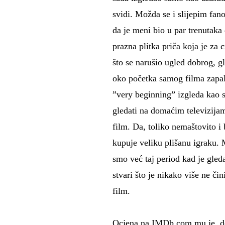
svidi. Možda se i slijepim fano
da je meni bio u par trenutaka
prazna plitka priča koja je za c
što se narušio ugled dobrog, gl
oko početka samog filma zapalo
”very beginning” izgleda kao s
gledati na domaćim televizijama
film. Da, toliko nemaštovito i 
kupuje veliku plišanu igraku. M
smo već taj period kad je gled
stvari što je nikako više ne č
film.
Ocjena na IMDb.com mu je, do