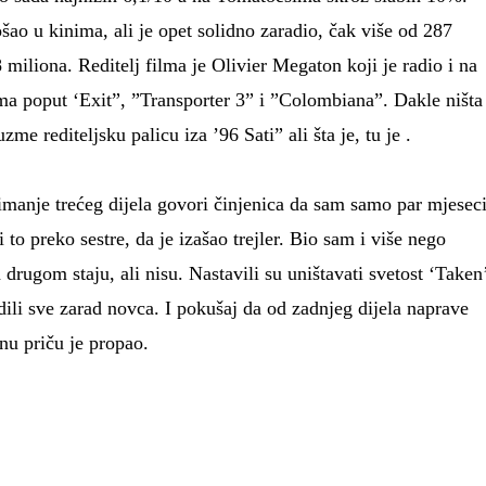
ošao u kinima, ali je opet solidno zaradio, čak više od 287
 miliona. Reditelj filma je Olivier Megaton koji je radio i na
ima poput ‘Exit”, ”Transporter 3” i ”Colombiana”. Dakle ništa
zme rediteljsku palicu iza ’96 Sati” ali šta je, tu je .
manje trećeg dijela govori činjenica da sam samo par mjesec
i to preko sestre, da je izašao trejler. Bio sam i više nego
drugom staju, ali nisu. Nastavili su uništavati svetost ‘Taken
dili sve zarad novca. I pokušaj da od zadnjeg dijela naprave
nu priču je propao.