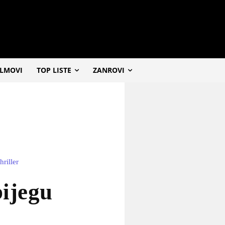
ILMOVI
TOP LISTE
ZANROVI
hriller
bijegu
a