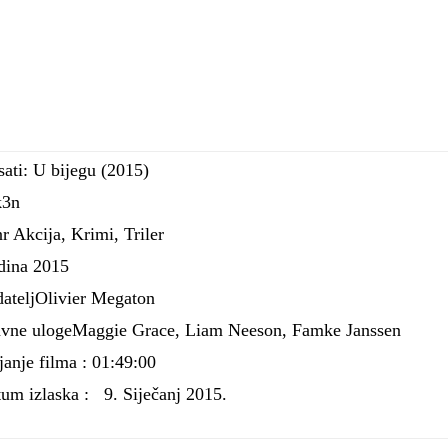
sati: U bijegu (2015)
k3n
r Akcija, Krimi, Triler
dina 2015
ateljOlivier Megaton
vne ulogeMaggie Grace, Liam Neeson, Famke Janssen
janje filma : 01:49:00
um izlaska :
9. Siječanj 2015.