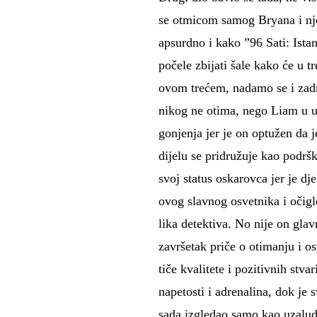
se otmicom samog Bryana i nj
apsurdno i kako ”96 Sati: Istan
počele zbijati šale kako će u 
ovom trećem, nadamo se i zadnj
nikog ne otima, nego Liam u ul
gonjenja jer je on optužen da 
dijelu se pridružuje kao podrš
svoj status oskarovca jer je dj
ovog slavnog osvetnika i očig
lika detektiva. No nije on gla
završetak priče o otimanju i os
tiče kvalitete i pozitivnih st
napetosti i adrenalina, dok je 
sada izgledao samo kao uzaluda