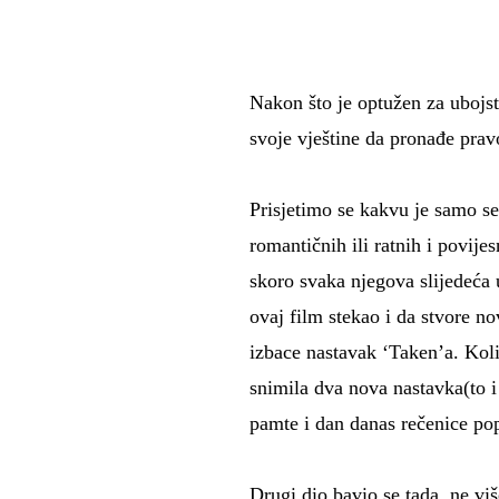
Nakon što je optužen za ubojstv
svoje vještine da pronađe prav
Prisjetimo se kakvu je samo s
romantičnih ili ratnih i povij
skoro svaka njegova slijedeća 
ovaj film stekao i da stvore n
izbace nastavak ‘Taken’a. Koli
snimila dva nova nastavka(to i 
pamte i dan danas rečenice pop
Drugi dio bavio se tada, ne v