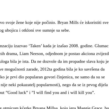
o svoje žene koje nije počinio. Bryan Mills će iskoristiti sve
og ubojicu i otkloni sve sumnje sa sebe.
enzaciju izazvao ‘Taken’ kada je izašao 2008. godine. Glumac
esnih drama, Liam Neeson, odjednom je postao akciona zvijezd
uloga bila je ista. Da ne dozvole da im propadne slava koju je
ove mogućnosti zarade, 2012ta godina bila je ko savršena da
ko je prvi dio popularan govori činjenica, ne samo da su se
nije neki pokazatelj popularnosti), nego da se iz prvog dijela
ut ”Good luck” i ”I will find you and i will kill you”.
iše otmicom kćerke Bryana Millsa, koju igra Maggie Grace, ba