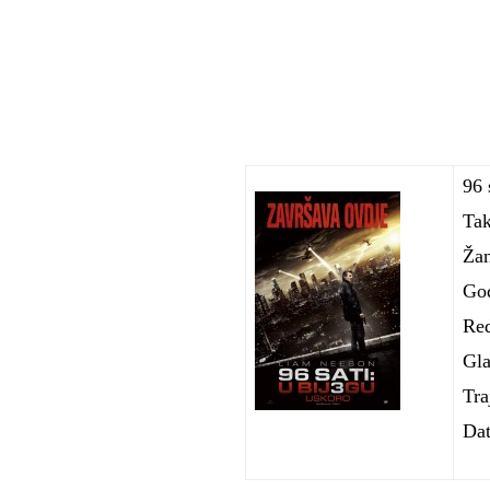
96 
Ta
Žan
Go
Red
Gla
Tra
Dat