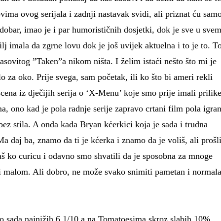
vima ovog serijala i zadnji nastavak svidi, ali priznat ću sam
 dobar, imao je i par humorističnih dosjetki, dok je sve u sve
ilj imala da zgrne lovu dok je još uvijek aktuelna i to je to. T
asovitog ”Taken”a nikom ništa. I želim istaći nešto što mi je
 za oko. Prije svega, sam početak, ili ko što bi ameri rekli
cena iz dječijih serija o ‘X-Menu’ koje smo prije imali prilik
, ono kad je pola radnje serije zapravo crtani film pola igran
bez stila. A onda kada Bryan kćerkici koja je sada i trudna
a daj ba, znamo da ti je kćerka i znamo da je voliš, ali prošl
aš ko curicu i odavno smo shvatili da je sposobna za mnoge
ini malom. Ali dobro, ne može svako snimiti pametan i normal
 sada najnižih 6,1/10 a na Tomatoesima skroz slabih 10%.