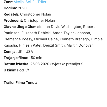
Žanr:
Akcija
,
Sci-Fi
,
Triler
Godina:
2020
Redatelj:
Christopher Nolan
Producent:
Christopher Nolan
Glavne Uloge Glumci:
John David Washington, Robert
Pattinson, Elizabeth Debicki, Aaron Taylor-Johnson,
Clemence Poesy, Michael Caine, Kenneth Branagh, Dimple
Kapadia, Himesh Patel, Denzil Smith, Martin Donovan
Zemlja:
UK | USA
Trajanje filma:
150 min
Datum izlaska:
26.08.2020 (svjetska premijera)
U kinima od :
//
Trailer Filma Tenet: