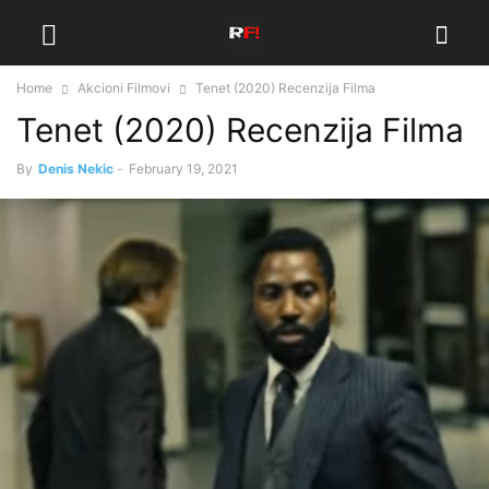
Home
Akcioni Filmovi
Tenet (2020) Recenzija Filma
Tenet (2020) Recenzija Filma
By
Denis Nekic
-
February 19, 2021