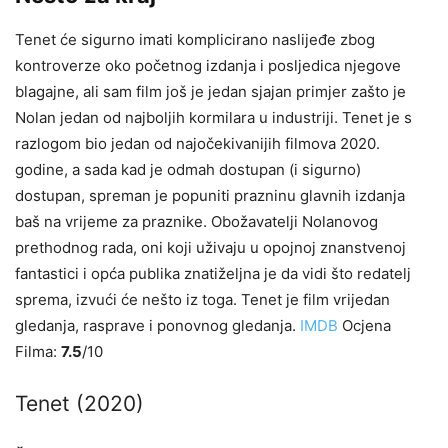
Tenet će sigurno imati komplicirano naslijeđe zbog
kontroverze oko početnog izdanja i posljedica njegove
blagajne, ali sam film još je jedan sjajan primjer zašto je
Nolan jedan od najboljih kormilara u industriji. Tenet je s
razlogom bio jedan od najočekivanijih filmova 2020.
godine, a sada kad je odmah dostupan (i sigurno)
dostupan, spreman je popuniti prazninu glavnih izdanja
baš na vrijeme za praznike. Obožavatelji Nolanovog
prethodnog rada, oni koji uživaju u opojnoj znanstvenoj
fantastici i opća publika znatiželjna je da vidi što redatelj
sprema, izvući će nešto iz toga. Tenet je film vrijedan
gledanja, rasprave i ponovnog gledanja.
IMDB
Ocjena
Filma:
7.5
/10
Tenet (2020)