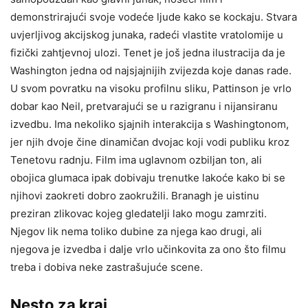
demonstrirajući svoje vodeće ljude kako se kockaju. Stvara
uvjerljivog akcijskog junaka, radeći vlastite vratolomije u
fizički zahtjevnoj ulozi. Tenet je još jedna ilustracija da je
Washington jedna od najsjajnijih zvijezda koje danas rade.
U svom povratku na visoku profilnu sliku, Pattinson je vrlo
dobar kao Neil, pretvarajući se u razigranu i nijansiranu
izvedbu. Ima nekoliko sjajnih interakcija s Washingtonom,
jer njih dvoje čine dinamičan dvojac koji vodi publiku kroz
Tenetovu radnju. Film ima uglavnom ozbiljan ton, ali
obojica glumaca ipak dobivaju trenutke lakoće kako bi se
njihovi zaokreti dobro zaokružili. Branagh je uistinu
preziran zlikovac kojeg gledatelji lako mogu zamrziti.
Njegov lik nema toliko dubine za njega kao drugi, ali
njegova je izvedba i dalje vrlo učinkovita za ono što filmu
treba i dobiva neke zastrašujuće scene.
Nesto za kraj