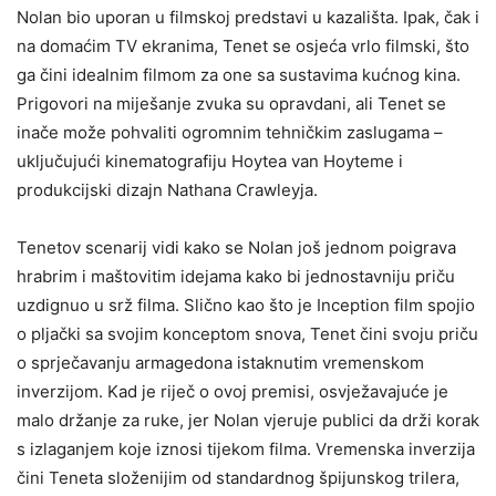
Nolan bio uporan u filmskoj predstavi u kazališta. Ipak, čak i
na domaćim TV ekranima, Tenet se osjeća vrlo filmski, što
ga čini idealnim filmom za one sa sustavima kućnog kina.
Prigovori na miješanje zvuka su opravdani, ali Tenet se
inače može pohvaliti ogromnim tehničkim zaslugama –
uključujući kinematografiju Hoytea van Hoyteme i
produkcijski dizajn Nathana Crawleyja.
Tenetov scenarij vidi kako se Nolan još jednom poigrava
hrabrim i maštovitim idejama kako bi jednostavniju priču
uzdignuo u srž filma. Slično kao što je Inception film spojio
o pljački sa svojim konceptom snova, Tenet čini svoju priču
o sprječavanju armagedona istaknutim vremenskom
inverzijom. Kad je riječ o ovoj premisi, osvježavajuće je
malo držanje za ruke, jer Nolan vjeruje publici da drži korak
s izlaganjem koje iznosi tijekom filma. Vremenska inverzija
čini Teneta složenijim od standardnog špijunskog trilera,