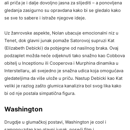
ali priča je i dalje dovoljno jasna za slijediti – a ponovljena
gledanja zasigurno su opravdana kako bi se gledalo kako
se sve to sabere i istraže njegove ideje.
Uz žanrovske aspekte, Nolan ubacuje emocionalni niz u
Tenet, dok glavni junak pomaže Satorovoj supruzi Kat
(Elizabeth Debicki) da pobjegne od nasilnog braka. Ovaj
podzaplet možda neće odjeknuti tako snažno kao Cobbova
obitelj u Inceptionu ili Cooperova i Murphina dinamika u
Interstellaru, ali svejedno je snažna udica koja omogućava
gledateljima da više ulože u priču. Nastup Debicki kao Kat
veliki je razlog zašto glumica kanalizira bol svog lika kako
bi od nje postala simpatična figura.
Washington
Drugdje u glumačkoj postavi, Washington je cool i
samopouzdan kao glavni junak, noseći film i