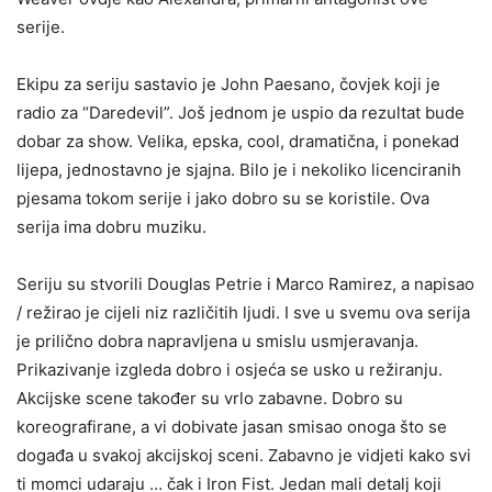
serije.
Ekipu za seriju sastavio je John Paesano, čovjek koji je
radio za “Daredevil”. Još jednom je uspio da rezultat bude
dobar za show. Velika, epska, cool, dramatična, i ponekad
lijepa, jednostavno je sjajna. Bilo je i nekoliko licenciranih
pjesama tokom serije i jako dobro su se koristile. Ova
serija ima dobru muziku.
Seriju su stvorili Douglas Petrie i Marco Ramirez, a napisao
/ režirao je cijeli niz različitih ljudi. I sve u svemu ova serija
je prilično dobra napravljena u smislu usmjeravanja.
Prikazivanje izgleda dobro i osjeća se usko u režiranju.
Akcijske scene također su vrlo zabavne. Dobro su
koreografirane, a vi dobivate jasan smisao onoga što se
događa u svakoj akcijskoj sceni. Zabavno je vidjeti kako svi
ti momci udaraju … čak i Iron Fist. Jedan mali detalj koji