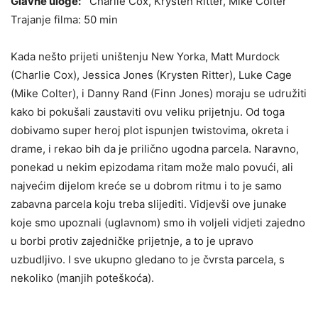
Glavne uloge:
Charlie Cox, Krysten Ritter, Mike Colter
Trajanje filma: 50 min
Kada nešto prijeti uništenju New Yorka, Matt Murdock
(Charlie Cox), Jessica Jones (Krysten Ritter), Luke Cage
(Mike Colter), i Danny Rand (Finn Jones) moraju se udružiti
kako bi pokušali zaustaviti ovu veliku prijetnju. Od toga
dobivamo super heroj plot ispunjen twistovima, okreta i
drame, i rekao bih da je prilično ugodna parcela. Naravno,
ponekad u nekim epizodama ritam može malo povući, ali
najvećim dijelom kreće se u dobrom ritmu i to je samo
zabavna parcela koju treba slijediti. Vidjevši ove junake
koje smo upoznali (uglavnom) smo ih voljeli vidjeti zajedno
u borbi protiv zajedničke prijetnje, a to je upravo
uzbudljivo. I sve ukupno gledano to je čvrsta parcela, s
nekoliko (manjih poteškoća).