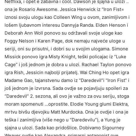
Netflixa, i opet e zabavna i cool. Dawson je sjajna u ulozi ..
ona je Rosario Awesome. Jessica Henwick iz “Iron Fist=
iznosi svoju ulogu kao Colleen Wing u ovom, zanimljivom i
lošem ljubavnom interesu Dannyja Randa. Elden Henson i
Deborah Ann Woll ponovo su održavali svoje uloge kao
Foggy Nelson i Karen Page, dok nemaju najveće uloge u
seriji, oni su prisutni, i dobri su u svojim ulogama. Simone
Missick ponovo igra Misty Knight, teški policajac iz “Luke
Cage” i još jednom je dobra u ulozi. Rachael Taylon ponovo
igra Rish, Jessicin najbolji prijatelj. Wai Ching Ho opet igra
Madame Gao, tajanstvenu damo iz “Daredevil”i “Iron Fist” i
još jednom je izvrsna. Sada ovdje se pojavljuju spoileri za
“Daredevil” 2. sezona, ali ovo je važno za ovu seriju, stoga
moram spomenuti …oprostite. Elodie Young glumi Elektra,
mrtvu bivšu djevojku Matt Murdocka. Ona je ovdje i ona je
teška i zanimljiva (više nego u “Daredevilu”), a Yung je
sjajna u ulozi. Sada kao pridošlice. Dobivamo Sigourney
Weaver ovdje kao Alexandra, primarni antagonist ove