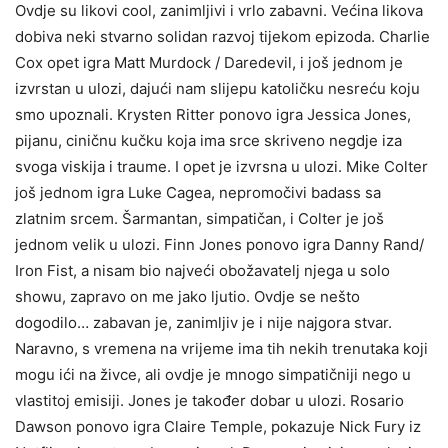
Ovdje su likovi cool, zanimljivi i vrlo zabavni. Većina likova
dobiva neki stvarno solidan razvoj tijekom epizoda. Charlie
Cox opet igra Matt Murdock / Daredevil, i još jednom je
izvrstan u ulozi, dajući nam slijepu katoličku nesreću koju
smo upoznali. Krysten Ritter ponovo igra Jessica Jones,
pijanu, ciničnu kučku koja ima srce skriveno negdje iza
svoga viskija i traume. I opet je izvrsna u ulozi. Mike Colter
još jednom igra Luke Cagea, nepromočivi badass sa
zlatnim srcem. Šarmantan, simpatičan, i Colter je još
jednom velik u ulozi. Finn Jones ponovo igra Danny Rand/
Iron Fist, a nisam bio najveći obožavatelj njega u solo
showu, zapravo on me jako ljutio. Ovdje se nešto
dogodilo… zabavan je, zanimljiv je i nije najgora stvar.
Naravno, s vremena na vrijeme ima tih nekih trenutaka koji
mogu ići na živce, ali ovdje je mnogo simpatičniji nego u
vlastitoj emisiji. Jones je također dobar u ulozi. Rosario
Dawson ponovo igra Claire Temple, pokazuje Nick Fury iz