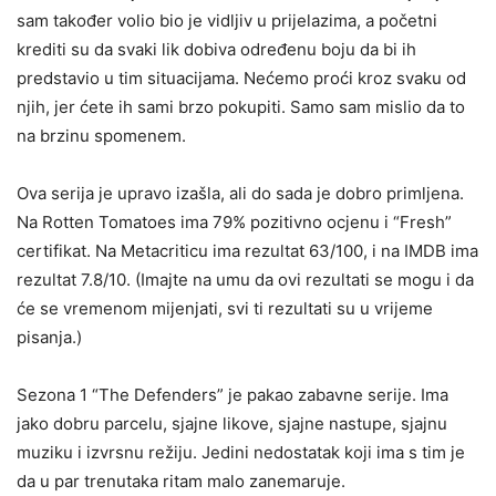
sam također volio bio je vidljiv u prijelazima, a početni
krediti su da svaki lik dobiva određenu boju da bi ih
predstavio u tim situacijama. Nećemo proći kroz svaku od
njih, jer ćete ih sami brzo pokupiti. Samo sam mislio da to
na brzinu spomenem.
Ova serija je upravo izašla, ali do sada je dobro primljena.
Na Rotten Tomatoes ima 79% pozitivno ocjenu i “Fresh”
certifikat. Na Metacriticu ima rezultat 63/100, i na IMDB ima
rezultat 7.8/10. (Imajte na umu da ovi rezultati se mogu i da
će se vremenom mijenjati, svi ti rezultati su u vrijeme
pisanja.)
Sezona 1 “The Defenders” je pakao zabavne serije. Ima
jako dobru parcelu, sjajne likove, sjajne nastupe, sjajnu
muziku i izvrsnu režiju. Jedini nedostatak koji ima s tim je
da u par trenutaka ritam malo zanemaruje.