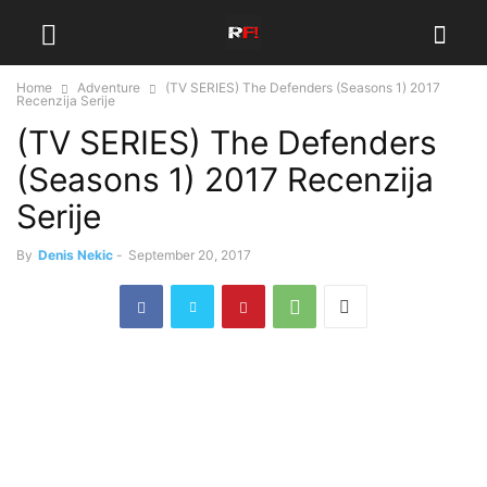
Home
Adventure
(TV SERIES) The Defenders (Seasons 1) 2017
Recenzija Serije
(TV SERIES) The Defenders
(Seasons 1) 2017 Recenzija
Serije
By
Denis Nekic
-
September 20, 2017