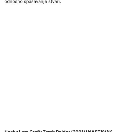
odnosno spasavanje stvari.
Naziv: Lara Croft: Tomb Raider (2001) i NASTAVAK