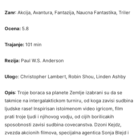
Zanr
: Akcija, Avantura, Fantazija, Naucna Fantastika, Triler
Ocena:
5.8
Trajanje:
101 min
Rezija:
Paul W.S. Anderson
Ulog
e: Christopher Lambert, Robin Shou, Linden Ashby
Opis
: Troje boraca sa planete Zemlje izabrani su da se
takmice na intergalaktickom turniru, od koga zavisi sudbina
ljudske rase! Inspirisan istoimenom video igricom, film
prati troje ljudi i njihovog vodju, od cijih borilicakih
sposobnosti zavisi sudbina covecanstva. Dzoni Kejdz,
zvezda akcionih filmova, specijalna agentica Sonja Blejd i