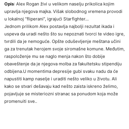
Opis
: Alex Rogan živi u velikom naselju prikolica kojim
upravlja njegova majka. Višak slobodnog vremena provodi
u lokalnoj “fliperani”, igrajući Starfighter…
Jednom prilikom Alex postavlja najbolji rezultat ikada i
uspeva da uradi nešto što su nepoznati tvorci te video igre,
tvrdili da je nemoguće. Opšte oduševljenje meštana učini
ga za trenutak herojem svoje siromašne komune. Međutim,
raspoloženje mu se naglo menja nakon što dobije
obaveštenje da je njegova molba za fakultetsku stipendiju
odbijena.U momentima depresije gubi svaku nadu da će
napustiti kamp naselje i uraditi nešto veliko u životu. Ali
kako se stvari dešavaju kad nešto zaista iskreno želimo,
pojavljuje se misteriozni stranac sa ponudom koja može
promenuiti sve..