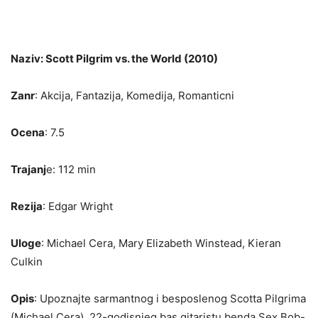
Naziv: Scott Pilgrim vs. the World (2010)
Zanr
: Akcija, Fantazija, Komedija, Romanticni
Ocena
: 7.5
Trajanj
e: 112 min
Rezija
: Edgar Wright
Uloge
: Michael Cera, Mary Elizabeth Winstead, Kieran
Culkin
Opis
: Upoznajte sarmantnog i besposlenog Scotta Pilgrima
(Michael Cera), 22-godisnjeg bas gitaristu benda Sex Bob-