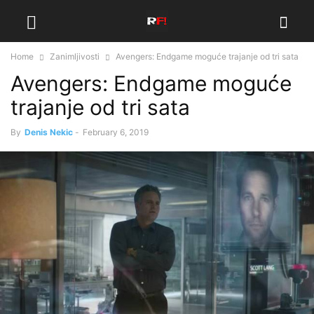
Home
Zanimljivosti
Avengers: Endgame moguće trajanje od tri sata
Avengers: Endgame moguće
trajanje od tri sata
By
Denis Nekic
-
February 6, 2019