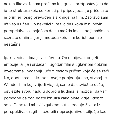
nakon likova. Nisam pročitao knjigu, ali pretpostavljam da
je to struktura koja se koristi pri pripovijedanju priče, a to
je primjer lošeg prevođenja s knjige na film. Zapravo sam
uživao u učenju o nekolicini različitih likova iz njihovih
perspektiva, ali osjećam da su možda imali i bolji način da
saznate o njima, jer je metoda koju film koristi pomalo
nestašna.
Ipak, većina filma je vrlo čvrsta. On uspijeva donijeti
emocije, ali je i srdačan i ugodan film s uglavnom dobrim
izvedbama i nadahnjujućom malom pričom koja će se reći.
No, opet, srce i iskrenost ovdje pobjeđuju dan, stvarajući
Wonder film koji vrijedi vidjeti, samo da osvježite dušu,
osvježite svoju nadu u dobro u ljudima, a možda i da vam
pomogne da pogledate iznutra kako biste vidjeli dobro u
sebi. Ponekad mi svi izgubimo put, gledanje života iz
perspektiva drugih može biti neprocjenjivo obilježje kao