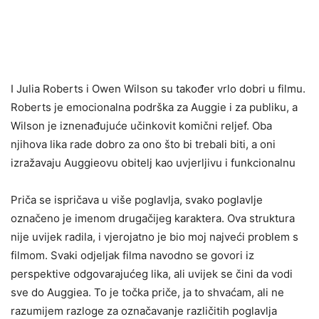
I Julia Roberts i Owen Wilson su također vrlo dobri u filmu.
Roberts je emocionalna podrška za Auggie i za publiku, a
Wilson je iznenađujuće učinkovit komični reljef. Oba
njihova lika rade dobro za ono što bi trebali biti, a oni
izražavaju Auggieovu obitelj kao uvjerljivu i funkcionalnu
Priča se ispričava u više poglavlja, svako poglavlje
označeno je imenom drugačijeg karaktera. Ova struktura
nije uvijek radila, i vjerojatno je bio moj najveći problem s
filmom. Svaki odjeljak filma navodno se govori iz
perspektive odgovarajućeg lika, ali uvijek se čini da vodi
sve do Auggiea. To je točka priče, ja to shvaćam, ali ne
razumijem razloge za označavanje različitih poglavlja