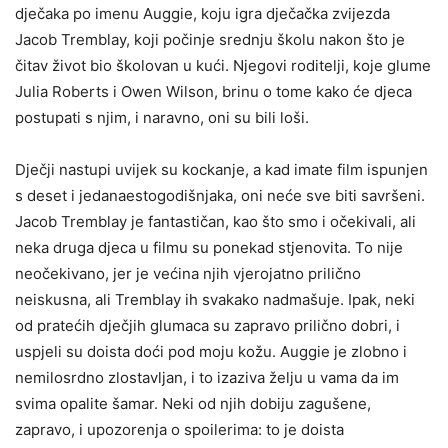
dječaka po imenu Auggie, koju igra dječačka zvijezda
Jacob Tremblay, koji počinje srednju školu nakon što je
čitav život bio školovan u kući. Njegovi roditelji, koje glume
Julia Roberts i Owen Wilson, brinu o tome kako će djeca
postupati s njim, i naravno, oni su bili loši.
Dječji nastupi uvijek su kockanje, a kad imate film ispunjen
s deset i jedanaestogodišnjaka, oni neće sve biti savršeni.
Jacob Tremblay je fantastičan, kao što smo i očekivali, ali
neka druga djeca u filmu su ponekad stjenovita. To nije
neočekivano, jer je većina njih vjerojatno prilično
neiskusna, ali Tremblay ih svakako nadmašuje. Ipak, neki
od pratećih dječjih glumaca su zapravo prilično dobri, i
uspjeli su doista doći pod moju kožu. Auggie je zlobno i
nemilosrdno zlostavljan, i to izaziva želju u vama da im
svima opalite šamar. Neki od njih dobiju zagušene,
zapravo, i upozorenja o spoilerima: to je doista