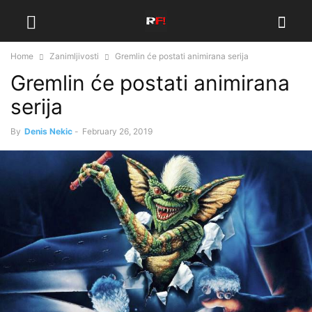
Home
Zanimljivosti
Gremlin će postati animirana serija
Gremlin će postati animirana
serija
By
Denis Nekic
-
February 26, 2019