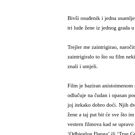
Bivši osuđenik i jedna usamlj
tri lude žene iz jednog grada u
Trejler me zaintrigirao, naroč
zaintrigiralo to što su film ne
znali i umjeli.
Film je baziran anistoimenom 
odlučuje na čudan i opasan pod
joj itekako dobro doći. Njih d
žene a taj put bit će sve što i
vestern filmova kad se upravo 
‘Odbjeglog Đanga’ ili ‘True Gri