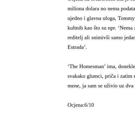
miliona dolara no nema podata
ujedno i glavna uloga, Tommy 
kultnih kao što su npr. ‘Nema z
reditelj ali snimivši samo jed
Estrada’.
‘The Homesman’ ima, donekle u
svakako glumci, priča i zatim 
mene, ja sam se uživio uz dva 
Ocjena:6/10