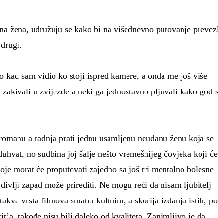
ena žena, udružuju se kako bi na višednevno putovanje prevezl
 drugi.
ito kad sam vidio ko stoji ispred kamere, a onda me još više
ki zakivali u zvijezde a neki ga jednostavno pljuvali kako god 
romanu a radnja prati jednu usamljenu neudanu ženu koja se
uhvat, no sudbina joj šalje nešto vremešnijeg čovjeka koji će
voje morat će proputovati zajedno sa još tri mentalno bolesne
m divlji zapad može prirediti. Ne mogu reći da nisam ljubitelj
takva vrsta filmova smatra kultnim, a skorija izdanja istih, p
t’a, takođe nisu bili daleko od kvaliteta. Zanimljivo je da