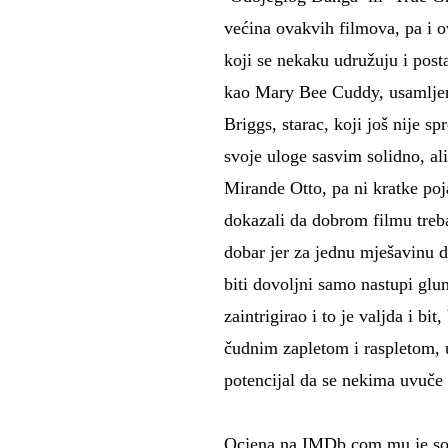
većina ovakvih filmova, pa i ov
koji se nekaku udružuju i pos
kao Mary Bee Cuddy, usamljena
Briggs, starac, koji još nije s
svoje uloge sasvim solidno, a
Mirande Otto, pa ni kratke poj
dokazali da dobrom filmu treba
dobar jer za jednu mješavinu 
biti dovoljni samo nastupi glu
zaintrigirao i to je valjda i bi
čudnim zapletom i raspletom, us
potencijal da se nekima uvuče
Ocjena na IMDb.com mu je sol