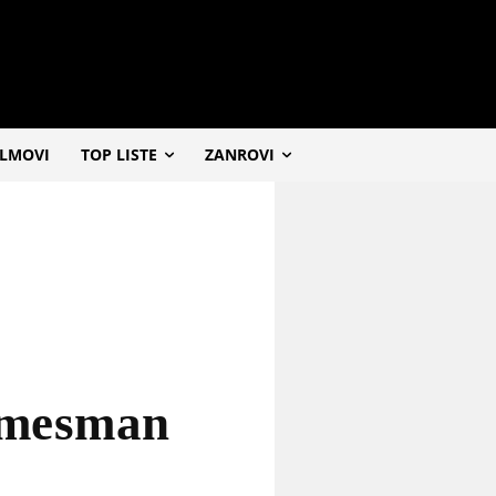
ILMOVI
TOP LISTE
ZANROVI
omesman
a