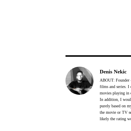
Denis Nekic
ABOUT: Founder of
films and series. 
movies playing in 
In addition, I woul
purely based on my
the movie or TV se
likely the rating w