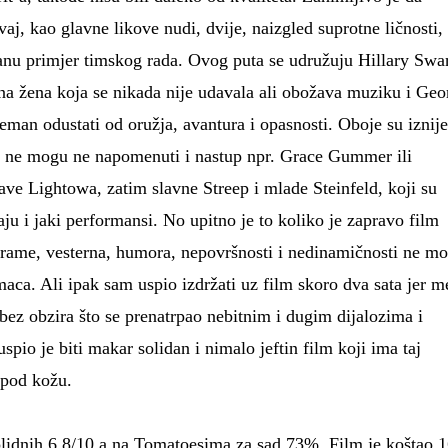
aj, kao glavne likove nudi, dvije, naizgled suprotne ličnosti,
tanu primjer timskog rada. Ovog puta se udružuju Hillary Swa
 žena koja se nikada nije udavala ali obožava muziku i Geo
preman odustati od oružja, avantura i opasnosti. Oboje su iznije
li ne mogu ne napomenuti i nastup npr. Grace Gummer ili
ave Lightowa, zatim slavne Streep i mlade Steinfeld, koji su
ju i jaki performansi. No upitno je to koliko je zapravo film
drame, vesterna, humora, nepovršnosti i nedinamičnosti ne m
maca. Ali ipak sam uspio izdržati uz film skoro dva sata jer m
t, bez obzira što se prenatrpao nebitnim i dugim dijalozima i
pio je biti makar solidan i nimalo jeftin film koji ima taj
 pod kožu.
idnih 6,8/10 a na Tomatoesima za sad 73%. Film je koštao 