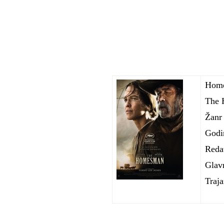
Home
The
Žanr
Godi
Reda
Glav
Traja