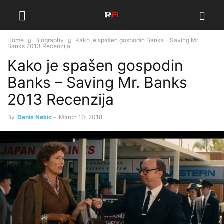
Home
Biography
Kako je spašen gospodin Banks – Saving Mr.
Banks 2013 Recenzija
Kako je spašen gospodin
Banks – Saving Mr. Banks
2013 Recenzija
By
Denis Nekic
-
March 10, 2018