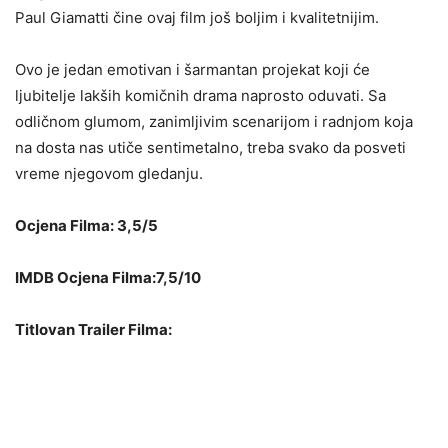
Paul Giamatti čine ovaj film još boljim i kvalitetnijim.
Ovo je jedan emotivan i šarmantan projekat koji će
ljubitelje lakših komičnih drama naprosto oduvati. Sa
odličnom glumom, zanimljivim scenarijom i radnjom koja
na dosta nas utiče sentimetalno, treba svako da posveti
vreme njegovom gledanju.
Ocjena Filma: 3,5/5
IMDB Ocjena Filma:7,5/10
Titlovan Trailer Filma: