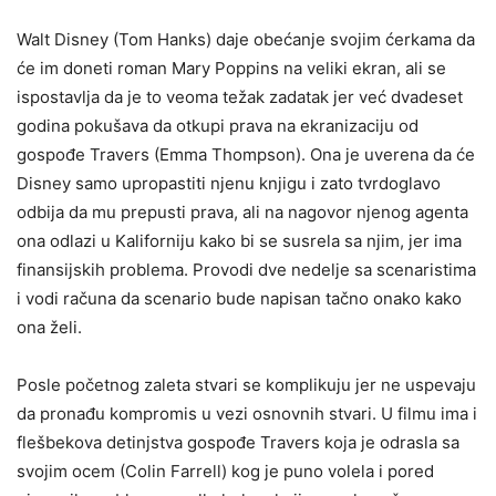
Walt Disney (Tom Hanks) daje obećanje svojim ćerkama da
će im doneti roman Mary Poppins na veliki ekran, ali se
ispostavlja da je to veoma težak zadatak jer već dvadeset
godina pokušava da otkupi prava na ekranizaciju od
gospođe Travers (Emma Thompson). Ona je uverena da će
Disney samo upropastiti njenu knjigu i zato tvrdoglavo
odbija da mu prepusti prava, ali na nagovor njenog agenta
ona odlazi u Kaliforniju kako bi se susrela sa njim, jer ima
finansijskih problema. Provodi dve nedelje sa scenaristima
i vodi računa da scenario bude napisan tačno onako kako
ona želi.
Posle početnog zaleta stvari se komplikuju jer ne uspevaju
da pronađu kompromis u vezi osnovnih stvari. U filmu ima i
flešbekova detinjstva gospođe Travers koja je odrasla sa
svojim ocem (Colin Farrell) kog je puno volela i pored