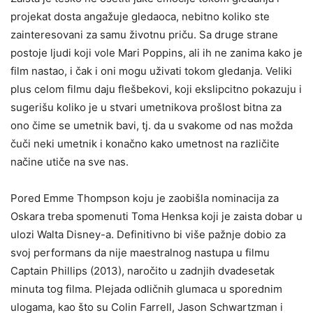
projekat dosta angažuje gledaoca, nebitno koliko ste
zainteresovani za samu životnu priču. Sa druge strane
postoje ljudi koji vole Mari Poppins, ali ih ne zanima kako je
film nastao, i čak i oni mogu uživati tokom gledanja. Veliki
plus celom filmu daju flešbekovi, koji ekslipcitno pokazuju i
sugerišu koliko je u stvari umetnikova prošlost bitna za
ono čime se umetnik bavi, tj. da u svakome od nas možda
čuči neki umetnik i konačno kako umetnost na različite
načine utiče na sve nas.
Pored Emme Thompson koju je zaobišla nominacija za
Oskara treba spomenuti Toma Henksa koji je zaista dobar u
ulozi Walta Disney-a. Definitivno bi više pažnje dobio za
svoj performans da nije maestralnog nastupa u filmu
Captain Phillips (2013), naročito u zadnjih dvadesetak
minuta tog filma. Plejada odličnih glumaca u sporednim
ulogama, kao što su Colin Farrell, Jason Schwartzman i