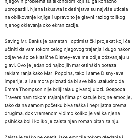
njegovih problema sa alkoholom koji su ga konačno
upropastili. Njena iskusvta iz detinjstva su najviše uticala
na oblikovanje knjige i upravo to je glavni razlog tolikog
njenog oklevanja oko ekranizacije.
Saving Mr. Banks je pametan i optimistički projekat koji će
učiniti da vam tokom celog njegovog trajanja i dugo nakon
odjavne špice klasične Disney-eve melodije odzvanjaju u
glavi. Ovo je jedan od najboljih marketinških poteza
reklamiranja kako Mari Poppins, tako i same Disny-eve
imperije, ali se mora priznati da bi sve bilo uzaludno da
Emma Thompson nije briljirala u glvanoj ulozi. Gospođa
Travers nam tokom trajanja filma prikazuje brojne emocije,
tako da na samom početku biva teška i neprijatna prema
drugima, dok vremenom vidimo koliko je velika njena
psihička bol i koliko je zaista njen roman bitan za nju.
Zaista je teško ne osetiti jake emocije tokom gledanja i