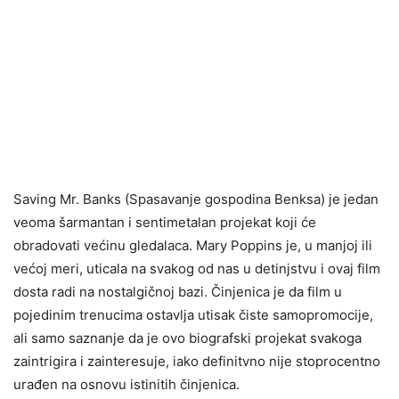
Saving Mr. Banks (Spasavanje gospodina Benksa) je jedan
veoma šarmantan i sentimetalan projekat koji će
obradovati većinu gledalaca. Mary Poppins je, u manjoj ili
većoj meri, uticala na svakog od nas u detinjstvu i ovaj film
dosta radi na nostalgičnoj bazi. Činjenica je da film u
pojedinim trenucima ostavlja utisak čiste samopromocije,
ali samo saznanje da je ovo biografski projekat svakoga
zaintrigira i zainteresuje, iako definitvno nije stoprocentno
urađen na osnovu istinitih činjenica.