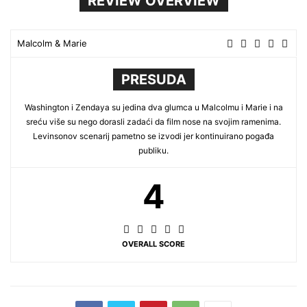
REVIEW OVERVIEW
Malcolm & Marie
PRESUDA
Washington i Zendaya su jedina dva glumca u Malcolmu i Marie i na
sreću više su nego dorasli zadaći da film nose na svojim ramenima.
Levinsonov scenarij pametno se izvodi jer kontinuirano pogađa
publiku.
4
OVERALL SCORE