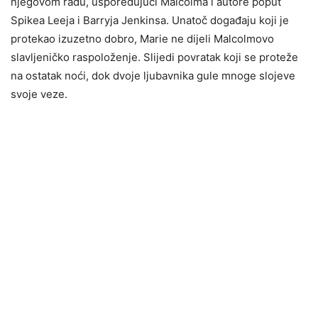
njegovom radu, uspoređujući Malcolma i autore poput
Spikea Leeja i Barryja Jenkinsa. Unatoč događaju koji je
protekao izuzetno dobro, Marie ne dijeli Malcolmovo
slavljeničko raspoloženje. Slijedi povratak koji se proteže
na ostatak noći, dok dvoje ljubavnika gule mnoge slojeve
svoje veze.