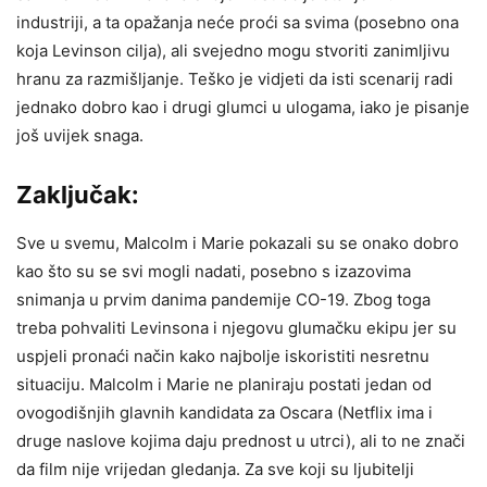
industriji, a ta opažanja neće proći sa svima (posebno ona
koja Levinson cilja), ali svejedno mogu stvoriti zanimljivu
hranu za razmišljanje. Teško je vidjeti da isti scenarij radi
jednako dobro kao i drugi glumci u ulogama, iako je pisanje
još uvijek snaga.
Zaključak:
Sve u svemu, Malcolm i Marie pokazali su se onako dobro
kao što su se svi mogli nadati, posebno s izazovima
snimanja u prvim danima pandemije CO-19. Zbog toga
treba pohvaliti Levinsona i njegovu glumačku ekipu jer su
uspjeli pronaći način kako najbolje iskoristiti nesretnu
situaciju. Malcolm i Marie ne planiraju postati jedan od
ovogodišnjih glavnih kandidata za Oscara (Netflix ima i
druge naslove kojima daju prednost u utrci), ali to ne znači
da film nije vrijedan gledanja. Za sve koji su ljubitelji