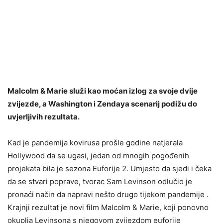
Malcolm & Marie služi kao moćan izlog za svoje dvije
zvijezde, a Washington i Zendaya scenarij podižu do
uvjerljivih rezultata.
Kad je pandemija kovirusa prošle godine natjerala
Hollywood da se ugasi, jedan od mnogih pogođenih
projekata bila je sezona Euforije 2. Umjesto da sjedi i čeka
da se stvari poprave, tvorac Sam Levinson odlučio je
pronaći način da napravi nešto drugo tijekom pandemije .
Krajnji rezultat je novi film Malcolm & Marie, koji ponovno
okuplja Levinsona s njegovom zvijezdom euforije