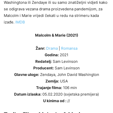
Washingtona ili Zendaye ili su samo znatiželjni vidjeti kako
se odigrava vezana drama proizvedena pandemijom, za
Malcolm i Marie vrijedi čekati u redu na strimeru kada
izađe.
IMDB
Malcolm & Marie (2021)
Žanr:
Drama
|
Romansa
Godina:
2021
Redatelj:
Sam Levinson
Producent:
Sam Levinson
Glavne uloge:
Zendaya, John David Washington
Zemlja:
USA
Trajanje filma:
106 min
Datum izlaska:
05.02.2020 (svjetska premijera)
U kinima od :
//