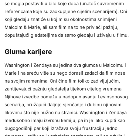
se mogla postaviti u bilo koje doba (unatoč suvremenim
referencama koje su zaokupljene cijelim scenarijem). Oni
koji gledaju znat će u kojim su okolnostima snimljeni
Malcolm & Marie, ali sam film na to ne privlači pažnju,
dopuštajući gledateljima da samo gledaju i uživaju u filmu.
Gluma karijere
Washington i Zendaya su jedina dva glumca u Malcolmu i
Marie i na sreću više su nego dorasli zadaći da film nose
na svojim ramenima. Oni čine film toliko zadivljujućim,
zahtijevajući pažnju gledatelja tijekom cijelog vremena.
Njihove izvedbe pomažu u nadopunjavanju Levinsonovog
scenarija, pružajući daljnje sjenčanje i dubinu njihovim
likovima što nije nužno na stranici. Washington i Zendaya
međusobno imaju izvrsnu kemiju, pa ih je lako kupiti kao
dugogodišnji par koji izražava svoju frustraciju jedno