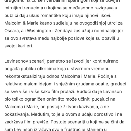
drugome. Ističu se i verbalnim sparingom koji se odvija i
mirnijim trenucima u kojima se međusobno razigravaju i
publici daju ukus romantike koju imaju njihovi likovi.
Malcolm & Marie kasno sudjeluju na ovogodišnjoj utrci za
Oscara, ali Washington i Zendaya zaslužuju nominacije jer
se ovo svrstava među najbolje poslove koje su obavili u
svojoj karijeri.
Levinsonov scenarij pametno se izvodi jer kontinuirano
pogađa publiku otkrićima koja u stvarnom vremenu
rekontekstualiziraju odnos Malcolma i Marie. Počinje s
relativno malom idejom i snježnim grudama odatle, gradeći
se sve više i više kako film prolazi. Budući da je Levinson
bio toliko ograničen onim što može učiniti pucajući na
Malcoma i Marie, on postaje žrtvom kazivanja, a ne
pokazivanja. Međutim, to je u ovom slučaju oprostivo i ne
zadržava film previše. Postoje scenariji u kojima se čini da i
sam Levinson izražava svoje frustracije stanjem u