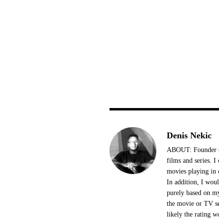
Denis Nekic
ABOUT: Founder of
films and series. 
movies playing in 
In addition, I woul
purely based on my
the movie or TV se
likely the rating w