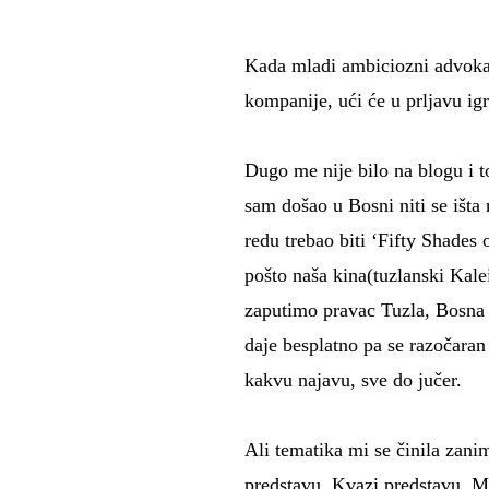
Kada mladi ambiciozni advokat
kompanije, ući će u prljavu igr
Dugo me nije bilo na blogu i 
sam došao u Bosni niti se išt
redu trebao biti ‘Fifty Shades 
pošto naša kina(tuzlanski Kale
zaputimo pravac Tuzla, Bosna 
daje besplatno pa se razočaran
kakvu najavu, sve do jučer.
Ali tematika mi se činila zani
predstavu. Kvazi predstavu. Ma