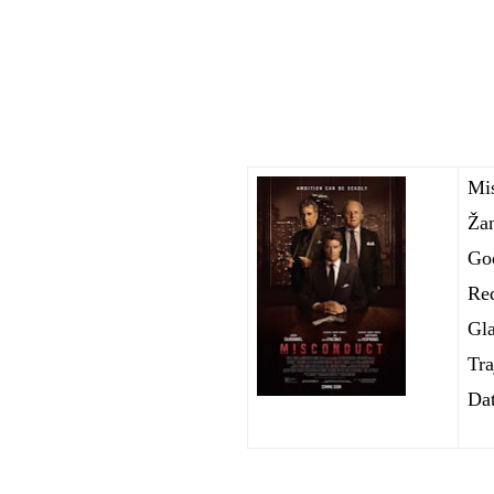
Mi
Žan
Go
Re
Gl
Tra
Dat