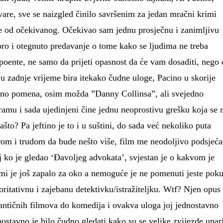
evare, sve se naizgled činilo savršenim za jedan mračni krimi
ije od očekivanog. Očekivao sam jednu prosječnu i zanimljivu
oro i otegnuto predavanje o tome kako se ljudima ne treba
 poente, ne samo da prijeti opasnost da će vam dosaditi, nego 
 u zadnje vrijeme bira itekako čudne uloge, Pacino u skorije
jedno pomena, osim možda ”Danny Collinsa”, ali svejedno
dramu i sada ujedinjeni čine jednu neoprostivu grešku koja se 
to? Pa jeftino je to i u suštini, do sada već nekoliko puta
om i trudom da bude nešto više, film me neodoljivo podsjeć
 ko je gledao ‘Đavoljeg advokata’, svjestan je o kakvom je
 mi je još zapalo za oko a nemoguće je ne pomenuti jeste poku
toritativnu i zajebanu detektivku/istražiteljku. Wtf? Njen opus
antičnih filmova do komedija i ovakva uloga joj jednostavno
nostavno je bilo čudno gledati kako su se velike zvijezde upar