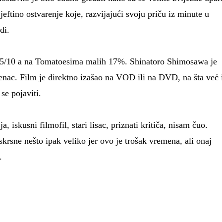
eftino ostvarenje koje, razvijajući svoju priču iz minute u
di.
5/10 a na Tomatoesima malih 17%. Shinatoro Shimosawa je
ijenac. Film je direktno izašao na VOD ili na DVD, na šta već 
se pojaviti.
a, iskusni filmofil, stari lisac, priznati kritiča, nisam čuo.
krsne nešto ipak veliko jer ovo je trošak vremena, ali onaj
.