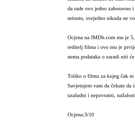
da rade ovo jedno zaboravno i j
minutu, svejedno nikuda ne vo
Ocjena na IMDb.com mu je 5,
reditelj filma i ovo mu je prv
nema podataka o zaradi niti će 
Toliko o filmu za kojeg čak ni j
Savjetujem vam da čekate da is
uzaludni i nepovratni, nažalost
Ocjena:3/10