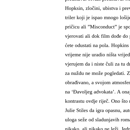
Hopksin, zločini, ubistva i pr
triler koji je ispao mnogo loš
pričicu ali ”Misconduct” je sp
vjerovati ali dok film dođe do
ćete odustati na pola. Hopkins
vrijeme nije uradio ništa vri
vjerujem da i niste čuli za tu 
za nuždu ne može pogledati. Zaš
obrađivano, a svojom atmosfer
na ‘Đavoljeg advokata’. A onaj
kontrastu ovdje riječ. Ono što
Julie Stiles da igra opasnu, au
uloga seže od sladunjavih rom
nikako, ali nikako ne leži. Jed