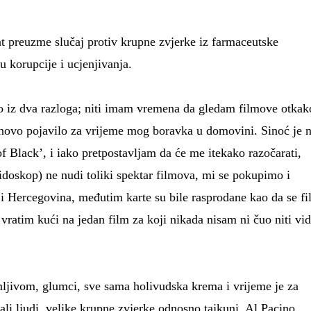
 preuzme slučaj protiv krupne zvjerke iz farmaceutske
u korupcije i ucjenjivanja.
to iz dva razloga; niti imam vremena da gledam filmove otkak
a novo pojavilo za vrijeme mog boravka u domovini. Sinoć je 
of Black’, i iako pretpostavljam da će me itekako razočarati,
idoskop) ne nudi toliki spektar filmova, mi se pokupimo i
i Hercegovina, međutim karte su bile rasprodane kao da se f
 vratim kući na jedan film za koji nikada nisam ni čuo niti vid
mljivom, glumci, sve sama holivudska krema i vrijeme je za
li ljudi, velike krupne zvjerke odnosno tajkuni, Al Pacino,