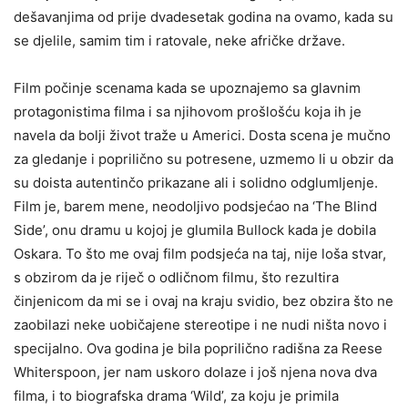
dešavanjima od prije dvadesetak godina na ovamo, kada su
se djelile, samim tim i ratovale, neke afričke države.
Film počinje scenama kada se upoznajemo sa glavnim
protagonistima filma i sa njihovom prošlošću koja ih je
navela da bolji život traže u Americi. Dosta scena je mučno
za gledanje i poprilično su potresene, uzmemo li u obzir da
su doista autentinčo prikazane ali i solidno odglumljenje.
Film je, barem mene, neodoljivo podsjećao na ‘The Blind
Side’, onu dramu u kojoj je glumila Bullock kada je dobila
Oskara. To što me ovaj film podsjeća na taj, nije loša stvar,
s obzirom da je riječ o odličnom filmu, što rezultira
činjenicom da mi se i ovaj na kraju svidio, bez obzira što ne
zaobilazi neke uobičajene stereotipe i ne nudi ništa novo i
specijalno. Ova godina je bila poprilično radišna za Reese
Whiterspoon, jer nam uskoro dolaze i još njena nova dva
filma, i to biografska drama ‘Wild’, za koju je primila