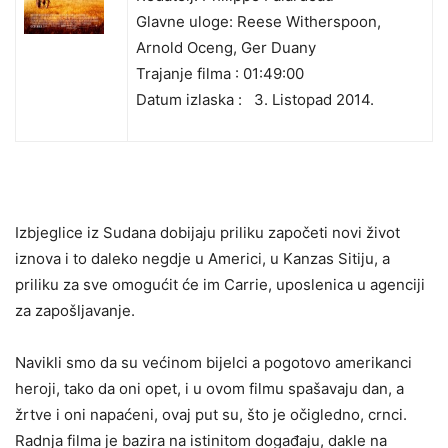
Glavne uloge: Reese Witherspoon,
Arnold Oceng, Ger Duany
Trajanje filma : 01:49:00
Datum izlaska :
3. Listopad 2014.
Izbjeglice iz Sudana dobijaju priliku započeti novi život
iznova i to daleko negdje u Americi, u Kanzas Sitiju, a
priliku za sve omogućit će im Carrie, uposlenica u agenciji
za zapošljavanje.
Navikli smo da su većinom bijelci a pogotovo amerikanci
heroji, tako da oni opet, i u ovom filmu spašavaju dan, a
žrtve i oni napaćeni, ovaj put su, što je očigledno, crnci.
Radnja filma je bazira na istinitom događaju, dakle na