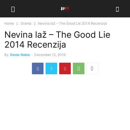
Home
Drama
Nevina laž – The Good Lie 2014 Recenzija
Nevina laž – The Good Lie
2014 Recenzija
By
Denis Nekic
-
December 12, 2016