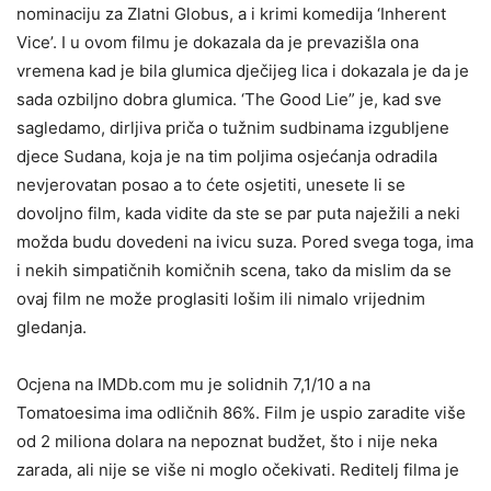
nominaciju za Zlatni Globus, a i krimi komedija ‘Inherent
Vice’. I u ovom filmu je dokazala da je prevazišla ona
vremena kad je bila glumica dječijeg lica i dokazala je da je
sada ozbiljno dobra glumica. ‘The Good Lie” je, kad sve
sagledamo, dirljiva priča o tužnim sudbinama izgubljene
djece Sudana, koja je na tim poljima osjećanja odradila
nevjerovatan posao a to ćete osjetiti, unesete li se
dovoljno film, kada vidite da ste se par puta naježili a neki
možda budu dovedeni na ivicu suza. Pored svega toga, ima
i nekih simpatičnih komičnih scena, tako da mislim da se
ovaj film ne može proglasiti lošim ili nimalo vrijednim
gledanja.
Ocjena na IMDb.com mu je solidnih 7,1/10 a na
Tomatoesima ima odličnih 86%. Film je uspio zaradite više
od 2 miliona dolara na nepoznat budžet, što i nije neka
zarada, ali nije se više ni moglo očekivati. Reditelj filma je