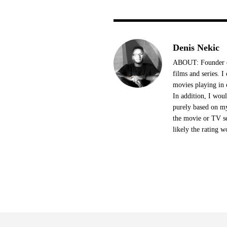
Denis Nekic
ABOUT: Founder of
films and series. 
movies playing in 
In addition, I woul
purely based on my
the movie or TV se
likely the rating w