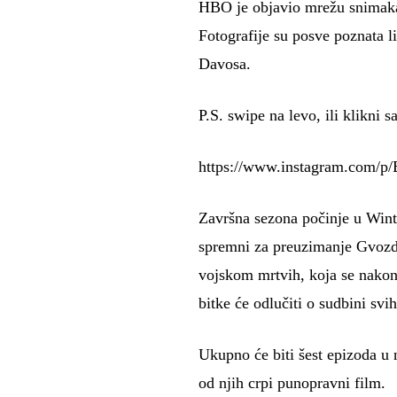
HBO je objavio mrežu snimaka p
Fotografije su posve poznata l
Davosa.
P.S. swipe na levo, ili klikni s
https://www.instagram.com/p
Završna sezona počinje u Winte
spremni za preuzimanje Gvozden
vojskom mrtvih, koja se nakon
bitke će odlučiti o sudbini svi
Ukupno će biti šest epizoda u 
od njih crpi punopravni film.