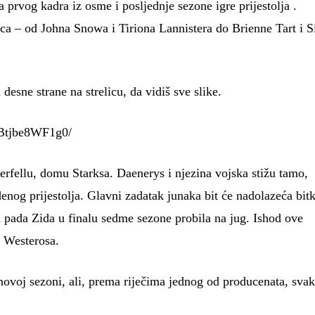
rvog kadra iz osme i posljednje sezone igre prijestolja .
ica – od Johna Snowa i Tiriona Lannistera do Brienne Tart i S
a desne strane na strelicu, da vidiš sve slike.
/Btjbe8WF1g0/
rfellu, domu Starksa. Daenerys i njezina vojska stižu tamo,
og prijestolja. Glavni zadatak junaka bit će nadolazeća bitk
 pada Zida u finalu sedme sezone probila na jug. Ishod ove
h Westerosa.
novoj sezoni, ali, prema riječima jednog od producenata, sva