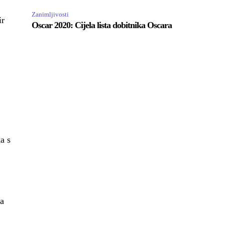
Zanimljivosti
ir
Oscar 2020: Cijela lista dobitnika Oscara
a s
ka