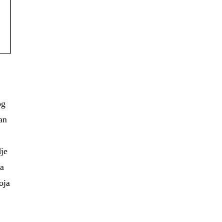
og
tan
dje
ra
oja