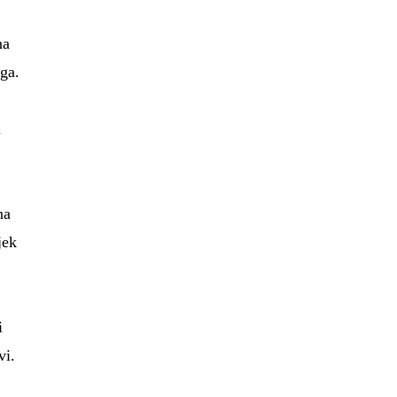
na
aga.
u
na
jek
i
vi.