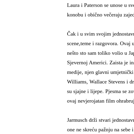
Laura i Paterson se unose u sv
konobu i obično večeraju zajed
Čak i u svim svojim jednostavn
scene,teme i razgovora. Ovaj u
nešto sto sam toliko volio u J
Sjevernoj Americi. Zaista je in
medije, njen glavni umjetnički
Williams, Wallace Stevens i d
su sjajne i lijepe. Pjesma se z
ovaj nevjerojatan film ohrabru
Jarmusch drži stvari jednosta
one ne skreću pažnju na sebe 