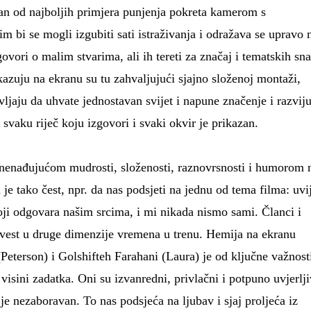
edan od najboljih primjera punjenja pokreta kamerom s
m bi se mogli izgubiti sati istraživanja i odražava se upravo 
govori o malim stvarima, ali ih tereti za značaj i tematskih sn
ikazuju na ekranu su tu zahvaljujući sjajno složenoj montaži,
ljaju da uhvate jednostavan svijet i napune značenje i razvij
svaku riječ koju izgovori i svaki okvir je prikazan.
iznenađujućom mudrosti, složenosti, raznovrsnosti i humorom 
e tako čest, npr. da nas podsjeti na jednu od tema filma: uvi
oji odgovara našim srcima, i mi nikada nismo sami. Članci i
dvest u druge dimenzije vremena u trenu. Hemija na ekranu
terson) i Golshifteh Farahani (Laura) je od ključne važnost
 visini zadatka. Oni su izvanredni, privlačni i potpuno uvjerlji
je nezaboravan. To nas podsjeća na ljubav i sjaj proljeća iz