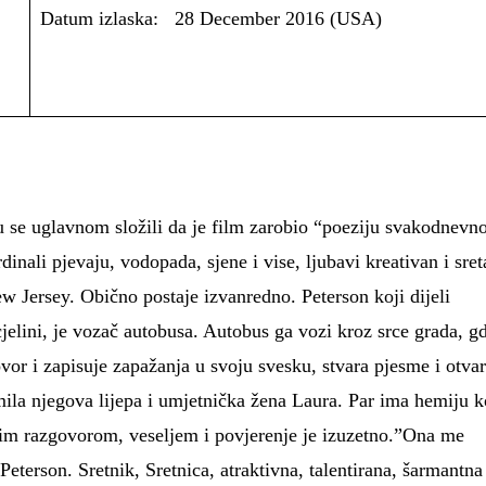
Datum izlaska: 28 December 2016 (USA)
u se uglavnom složili da je film zarobio “poeziju svakodnevn
dinali pjevaju, vodopada, sjene i vise, ljubavi kreativan i sre
ew Jersey. Obično postaje izvanredno. Peterson koji dijeli
elini, je vozač autobusa. Autobus ga vozi kroz srce grada, g
ovor i zapisuje zapažanja u svoju svesku, stvara pjesme i otva
mila njegova lijepa i umjetnička žena Laura. Par ima hemiju k
lnim razgovorom, veseljem i povjerenje je izuzetno.”Ona me
eterson. Sretnik, Sretnica, atraktivna, talentirana, šarmantna