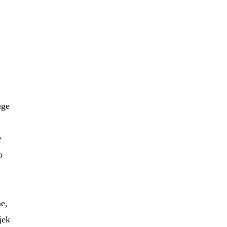
u
uge
e
o
ne,
jek