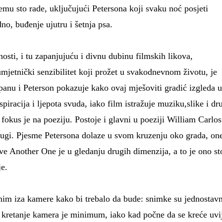
emu sto rade, uključujući Petersona koji svaku noć posjeti
no, buđenje ujutru i šetnja psa.
osti, i tu zapanjujuću i divnu dubinu filmskih likova,
mjetnički senzibilitet koji prožet u svakodnevnom životu, je
apanu i Peterson pokazuje kako ovaj mješoviti gradić izgleda 
spiracija i ljepota svuda, iako film istražuje muziku,slike i dr
 fokus je na poeziju. Postoje i glavni u poeziji William Carlos
rugi. Pjesme Petersona dolaze u svom kruzenju oko grada, on
ove Another One je u gledanju drugih dimenzija, a to je ono st
je.
vnim iza kamere kako bi trebalo da bude: snimke su jednostav
i kretanje kamera je minimum, iako kad počne da se kreće uvi