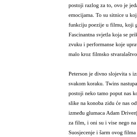
postoji razlog za to, ovo je j
emocijama. To su sitnice u koji
funkciju poezije u filmu, koji 
Fascinantna svjetla koja se pr
zvuku i performanse koje uprav
malo kroz filmsko stvaralaštvo 
Peterson je divno slojevita s 
svakom koraku. Twins nastupa j
postoji neko tamo poput nas k
slike na konoba zidu će nas o
između glumaca Adam Driver(Pe
za film, i oni su i vise nego na
Suosjecenje i šarm ovog filma 