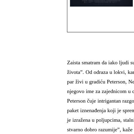
Zaista smatram da iako ljudi s
života”. Od odraza u lokvi, kar
par živi u gradiću Peterson, N
njegovo ime za zajednicom u cj
Peterson čuje intrigantan razg
paket iznenađenja koji je spre
je izražena u poljupcima, sta
stvarno dobro razumije”, kaže P