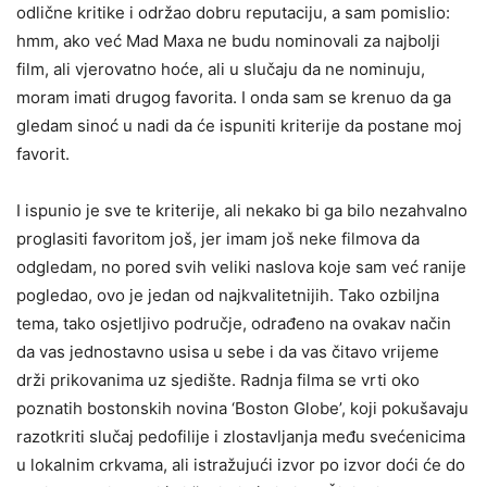
odlične kritike i održao dobru reputaciju, a sam pomislio:
hmm, ako već Mad Maxa ne budu nominovali za najbolji
film, ali vjerovatno hoće, ali u slučaju da ne nominuju,
moram imati drugog favorita. I onda sam se krenuo da ga
gledam sinoć u nadi da će ispuniti kriterije da postane moj
favorit.
I ispunio je sve te kriterije, ali nekako bi ga bilo nezahvalno
proglasiti favoritom još, jer imam još neke filmova da
odgledam, no pored svih veliki naslova koje sam već ranije
pogledao, ovo je jedan od najkvalitetnijih. Tako ozbiljna
tema, tako osjetljivo područje, odrađeno na ovakav način
da vas jednostavno usisa u sebe i da vas čitavo vrijeme
drži prikovanima uz sjedište. Radnja filma se vrti oko
poznatih bostonskih novina ‘Boston Globe’, koji pokušavaju
razotkriti slučaj pedofilije i zlostavljanja među svećenicima
u lokalnim crkvama, ali istražujući izvor po izvor doći će do