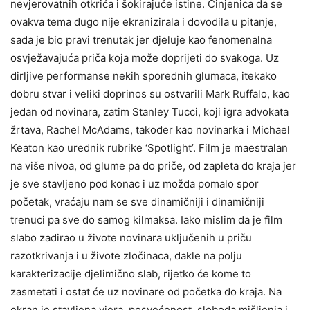
nevjerovatnih otkrića i šokirajuće istine. Činjenica da se
ovakva tema dugo nije ekranizirala i dovodila u pitanje,
sada je bio pravi trenutak jer djeluje kao fenomenalna
osvježavajuća priča koja može doprijeti do svakoga. Uz
dirljive performanse nekih sporednih glumaca, itekako
dobru stvar i veliki doprinos su ostvarili Mark Ruffalo, kao
jedan od novinara, zatim Stanley Tucci, koji igra advokata
žrtava, Rachel McAdams, također kao novinarka i Michael
Keaton kao urednik rubrike ‘Spotlight’. Film je maestralan
na više nivoa, od glume pa do priče, od zapleta do kraja jer
je sve stavljeno pod konac i uz možda pomalo spor
početak, vraćaju nam se sve dinamičniji i dinamičniji
trenuci pa sve do samog kilmaksa. Iako mislim da je film
slabo zadirao u živote novinara uključenih u priču
razotkrivanja i u živote zločinaca, dakle na polju
karakterizacije djelimično slab, rijetko će kome to
zasmetati i ostat će uz novinare od početka do kraja. Na
ekran je stavljena vjera, posvećenost, sloboda mišljenja i