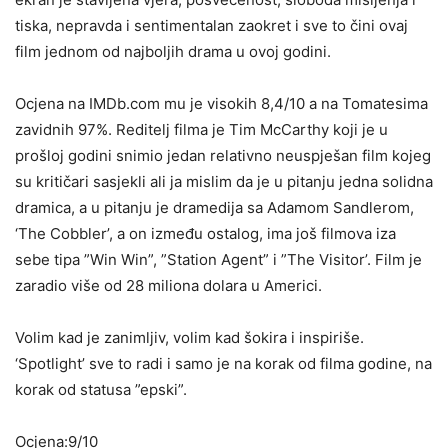
tiska, nepravda i sentimentalan zaokret i sve to čini ovaj
film jednom od najboljih drama u ovoj godini.
Ocjena na IMDb.com mu je visokih 8,4/10 a na Tomatesima
zavidnih 97%. Reditelj filma je Tim McCarthy koji je u
prošloj godini snimio jedan relativno neuspješan film kojeg
su kritičari sasjekli ali ja mislim da je u pitanju jedna solidna
dramica, a u pitanju je dramedija sa Adamom Sandlerom,
‘The Cobbler’, a on između ostalog, ima još filmova iza
sebe tipa ”Win Win”, ”Station Agent” i ”The Visitor’. Film je
zaradio više od 28 miliona dolara u Americi.
Volim kad je zanimljiv, volim kad šokira i inspiriše.
‘Spotlight’ sve to radi i samo je na korak od filma godine, na
korak od statusa ”epski”.
Ocjena:9/10