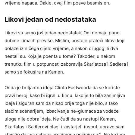
vrijeme napada. Dakle, ovaj film posve besmislen.
Likovi jedan od nedostataka
Likovi su samo još jedan nedostatak. Oni nemaju puno
dubine i ima ih previše. Mislim, postoje prateći likovi koji
dolaze iz ničega cijelo vrijeme, a nakon drugog ili dva
nestali su. Koja je poenta u tome? Također, u nekom
trenutku film u potpunosti zaboravlja Skarlatosa i Sadlera i
samo se fokusira na Kamen.
Onda je briljantna ideja Clinta Eastwooda da se koriste
pravi heroji kako bi igrali u filmu. Iako je to bila zanimljiva
ideja i siguran sam da nikad prije toga nije bilo, s tako
slabim scenarijem, izbacivanje ne-glumaca za vodeće
uloge nije dobra ideja. Ne čudi da su nastupi Kamen,
Skarlatos i Sadlerovi blagi i zastarjeli (usput, upravo sam
shvatio da sva njihova prezimena počinju s s’). Ne kažem