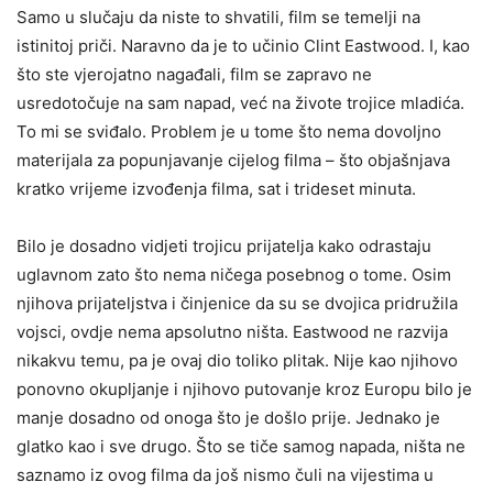
Samo u slučaju da niste to shvatili, film se temelji na
istinitoj priči. Naravno da je to učinio Clint Eastwood. I, kao
što ste vjerojatno nagađali, film se zapravo ne
usredotočuje na sam napad, već na živote trojice mladića.
To mi se sviđalo. Problem je u tome što nema dovoljno
materijala za popunjavanje cijelog filma – što objašnjava
kratko vrijeme izvođenja filma, sat i trideset minuta.
Bilo je dosadno vidjeti trojicu prijatelja kako odrastaju
uglavnom zato što nema ničega posebnog o tome. Osim
njihova prijateljstva i činjenice da su se dvojica pridružila
vojsci, ovdje nema apsolutno ništa. Eastwood ne razvija
nikakvu temu, pa je ovaj dio toliko plitak. Nije kao njihovo
ponovno okupljanje i njihovo putovanje kroz Europu bilo je
manje dosadno od onoga što je došlo prije. Jednako je
glatko kao i sve drugo. Što se tiče samog napada, ništa ne
saznamo iz ovog filma da još nismo čuli na vijestima u