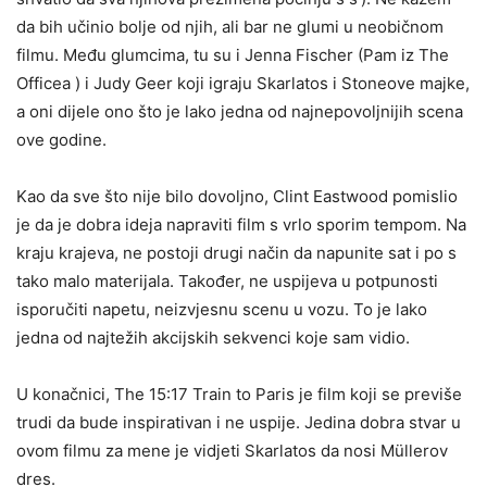
da bih učinio bolje od njih, ali bar ne glumi u neobičnom
filmu. Među glumcima, tu su i Jenna Fischer (Pam iz The
Officea ) i Judy Geer koji igraju Skarlatos i Stoneove majke,
a oni dijele ono što je lako jedna od najnepovoljnijih scena
ove godine.
Kao da sve što nije bilo dovoljno, Clint Eastwood pomislio
je da je dobra ideja napraviti film s vrlo sporim tempom. Na
kraju krajeva, ne postoji drugi način da napunite sat i po s
tako malo materijala. Također, ne uspijeva u potpunosti
isporučiti napetu, neizvjesnu scenu u vozu. To je lako
jedna od najtežih akcijskih sekvenci koje sam vidio.
U konačnici, The 15:17 Train to Paris je film koji se previše
trudi da bude inspirativan i ne uspije. Jedina dobra stvar u
ovom filmu za mene je vidjeti Skarlatos da nosi Müllerov
dres.