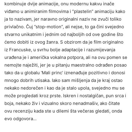
kombinuje dvije animacije, onu modernu kakvu inače
viđamo u animiranim filmovima i ”plastelin” animaciju kako
ja to nazivam, jer naravno originalni naziv ne zvuči toliko
privlačno. Čuj ”stop-motion”, ali nejse, to ga čini svejedno
stvarno unikatnim i jednim od najboljih od ove godine što
ćemo dobiti iz ovog žanra. S obzirom da je film originalno
iz Francuske, u svrhu bolje adaptacije i razumijevanja
urađena je i američka vokalna potpora, ali na ovu pomen se
nemojte naježiti, jer je u pitanju maestralno odrađen posao
tako da u globalu ‘Mali princ’ iznenađuje pozitivno i donosi
mnogo dobrih utisaka. Iako sam mišljenja da je kraj ostao
nekako nedorečen i kao da je stalo upola, svejedno mu se
može progledati kroz prste. Iskren i nostalgičan, pun srca i
boja, nekako živ i vizualno skoro nenadmašiv, ako čitate
ovu recenziju kada ste u dilemi šta večeras gledati, onda
evo odgovora…