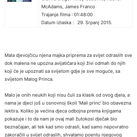
McAdams, James Franco
Trajanje filma : 01:48:00
Datum izlaska :
29. Srpanj 2015.
Mala djevojčicu njena majka priprema za svijet odraslih sve
dok malena ne upozna avijatičara koji živi odmah do njih
koji će je upoznati sa svijetom gdje je sve moguće, sa
svijetom Malog Princa.
Malo je onih neukih koji nisu čuli za klasik od ovog djela, a
nama je djeci još u osnovnoj školi ‘Mali princ’ bio obavezna
lektira. Koliko je većina djeca odbojna prema knjigama
pokazuje i to da nam je ovaj mali žutokosi dječak bio
beznačajan, ali tek kad smo odrasli, kad samo nepovratno
zakoračili u svijet odraslih, shvatamo poentu njegovog