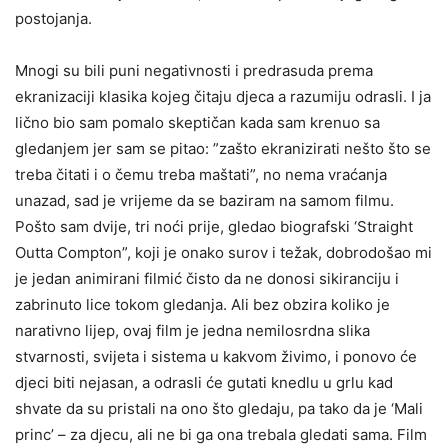
postojanja.
Mnogi su bili puni negativnosti i predrasuda prema
ekranizaciji klasika kojeg čitaju djeca a razumiju odrasli. I ja
lično bio sam pomalo skeptičan kada sam krenuo sa
gledanjem jer sam se pitao: ”zašto ekranizirati nešto što se
treba čitati i o čemu treba maštati”, no nema vraćanja
unazad, sad je vrijeme da se baziram na samom filmu.
Pošto sam dvije, tri noći prije, gledao biografski ‘Straight
Outta Compton”, koji je onako surov i težak, dobrodošao mi
je jedan animirani filmić čisto da ne donosi sikiranciju i
zabrinuto lice tokom gledanja. Ali bez obzira koliko je
narativno lijep, ovaj film je jedna nemilosrdna slika
stvarnosti, svijeta i sistema u kakvom živimo, i ponovo će
djeci biti nejasan, a odrasli će gutati knedlu u grlu kad
shvate da su pristali na ono što gledaju, pa tako da je ‘Mali
princ’ – za djecu, ali ne bi ga ona trebala gledati sama. Film