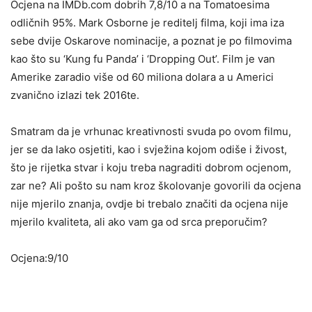
Ocjena na IMDb.com dobrih 7,8/10 a na Tomatoesima
odličnih 95%. Mark Osborne je reditelj filma, koji ima iza
sebe dvije Oskarove nominacije, a poznat je po filmovima
kao što su ‘Kung fu Panda’ i ‘Dropping Out’. Film je van
Amerike zaradio više od 60 miliona dolara a u Americi
zvanično izlazi tek 2016te.
Smatram da je vrhunac kreativnosti svuda po ovom filmu,
jer se da lako osjetiti, kao i svježina kojom odiše i živost,
što je rijetka stvar i koju treba nagraditi dobrom ocjenom,
zar ne? Ali pošto su nam kroz školovanje govorili da ocjena
nije mjerilo znanja, ovdje bi trebalo značiti da ocjena nije
mjerilo kvaliteta, ali ako vam ga od srca preporučim?
Ocjena:9/10