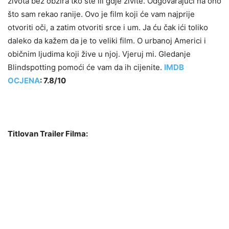
života bez obzira tko ste ili gdje živite. Odgovarajući na ono
što sam rekao ranije. Ovo je film koji će vam najprije
otvoriti oči, a zatim otvoriti srce i um. Ja ću čak ići toliko
daleko da kažem da je to veliki film. O urbanoj Americi i
običnim ljudima koji žive u njoj. Vjeruj mi. Gledanje
Blindspotting pomoći će vam da ih cijenite.
IMDB
OCJENA
:
7.8
/
10
Titlovan Trailer Filma: