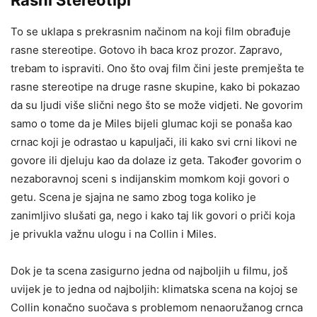
Rasni Stereotipi
To se uklapa s prekrasnim načinom na koji film obrađuje
rasne stereotipe. Gotovo ih baca kroz prozor. Zapravo,
trebam to ispraviti. Ono što ovaj film čini jeste premješta te
rasne stereotipe na druge rasne skupine, kako bi pokazao
da su ljudi više slični nego što se može vidjeti. Ne govorim
samo o tome da je Miles bijeli glumac koji se ponaša kao
crnac koji je odrastao u kapuljači, ili kako svi crni likovi ne
govore ili djeluju kao da dolaze iz geta. Također govorim o
nezaboravnoj sceni s indijanskim momkom koji govori o
getu. Scena je sjajna ne samo zbog toga koliko je
zanimljivo slušati ga, nego i kako taj lik govori o priči koja
je privukla važnu ulogu i na Collin i Miles.
Dok je ta scena zasigurno jedna od najboljih u filmu, još
uvijek je to jedna od najboljih: klimatska scena na kojoj se
Collin konačno suočava s problemom nenaoružanog crnca