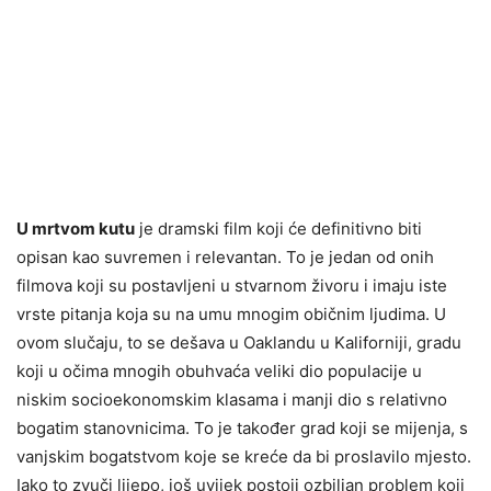
U mrtvom kutu
je dramski film koji će definitivno biti
opisan kao suvremen i relevantan. To je jedan od onih
filmova koji su postavljeni u stvarnom živoru i imaju iste
vrste pitanja koja su na umu mnogim običnim ljudima. U
ovom slučaju, to se dešava u Oaklandu u Kaliforniji, gradu
koji u očima mnogih obuhvaća veliki dio populacije u
niskim socioekonomskim klasama i manji dio s relativno
bogatim stanovnicima. To je također grad koji se mijenja, s
vanjskim bogatstvom koje se kreće da bi proslavilo mjesto.
Iako to zvuči lijepo, još uvijek postoji ozbiljan problem koji