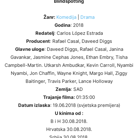
Blindspotting
Žanr:
Komedija
|
Drama
Godina
: 2018
Redatelj
: Carlos López Estrada
Producent
: Rafael Casal, Daveed Diggs
Glavne uloge
: Daveed Diggs, Rafael Casal, Janina
Gavankar, Jasmine Cephas Jones, Ethan Embry, Tisha
Campbell-Martin. Utkarsh Ambudkar, Kevin Carroll, Nyambi
Nyambi, Jon Chaffin, Wayne Knight, Margo Hall, Ziggy
Baitinger, Travis Parker, Lance Holloway
Zemlja
: SAD
Trajanje filma:
01:35:00
Datum izlaska
: 19.06.2018 (svjetska premijera)
U kinima od :
B i H 30.08.2018.
Hrvatska 30.08.2018.
Srbija 30.08.2018.