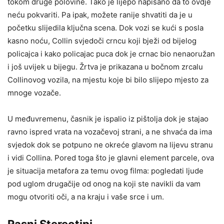
tokom druge polovine. Tako je lijepo napisano da to ovdje
neću pokvariti. Pa ipak, možete ranije shvatiti da je u
početku slijedila ključna scena. Dok vozi se kući s posla
kasno noću, Collin svjedoči crncu koji bježi od bijelog
policajca i kako policajac puca dok je crnac bio nenaoružan
i još uvijek u bijegu. Žrtva je prikazana u bočnom zrcalu
Collinovog vozila, na mjestu koje bi bilo slijepo mjesto za
mnoge vozače.
U međuvremenu, časnik je ispalio iz pištolja dok je stajao
ravno ispred vrata na vozačevoj strani, a ne shvaća da ima
svjedok dok se potpuno ne okreće glavom na lijevu stranu
i vidi Collina. Pored toga što je glavni element parcele, ova
je situacija metafora za temu ovog filma: pogledati ljude
pod uglom drugačije od onog na koji ste navikli da vam
mogu otvoriti oči, a na kraju i vaše srce i um.