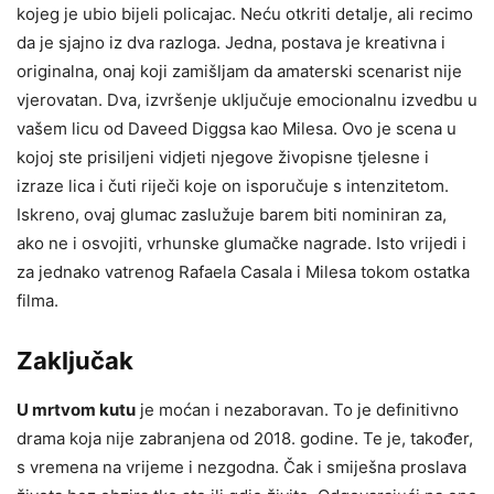
kojeg je ubio bijeli policajac. Neću otkriti detalje, ali recimo
da je sjajno iz dva razloga. Jedna, postava je kreativna i
originalna, onaj koji zamišljam da amaterski scenarist nije
vjerovatan. Dva, izvršenje uključuje emocionalnu izvedbu u
vašem licu od Daveed Diggsa kao Milesa. Ovo je scena u
kojoj ste prisiljeni vidjeti njegove živopisne tjelesne i
izraze lica i čuti riječi koje on isporučuje s intenzitetom.
Iskreno, ovaj glumac zaslužuje barem biti nominiran za,
ako ne i osvojiti, vrhunske glumačke nagrade. Isto vrijedi i
za jednako vatrenog Rafaela Casala i Milesa tokom ostatka
filma.
Zaključak
U mrtvom kutu
je moćan i nezaboravan. To je definitivno
drama koja nije zabranjena od 2018. godine. Te je, također,
s vremena na vrijeme i nezgodna. Čak i smiješna proslava