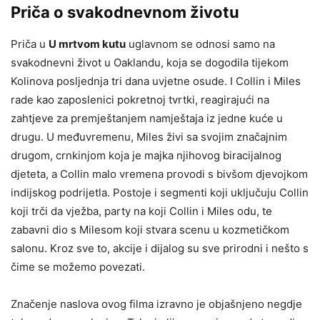
Priča o svakodnevnom životu
Priča u
U mrtvom kutu
uglavnom se odnosi samo na
svakodnevni život u Oaklandu, koja se dogodila tijekom
Kolinova posljednja tri dana uvjetne osude. I Collin i Miles
rade kao zaposlenici pokretnoj tvrtki, reagirajući na
zahtjeve za premještanjem namještaja iz jedne kuće u
drugu. U međuvremenu, Miles živi sa svojim značajnim
drugom, crnkinjom koja je majka njihovog biracijalnog
djeteta, a Collin malo vremena provodi s bivšom djevojkom
indijskog podrijetla. Postoje i segmenti koji uključuju Collin
koji trči da vježba, party na koji Collin i Miles odu, te
zabavni dio s Milesom koji stvara scenu u kozmetičkom
salonu. Kroz sve to, akcije i dijalog su sve prirodni i nešto s
čime se možemo povezati.
Značenje naslova ovog filma izravno je objašnjeno negdje