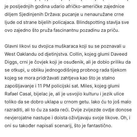
je posljednjih godina udario afričko-američke zajednice
diljem Sjedinjenih Država: pucanje u nenauružane crne
ljude od strane bijelih policajaca. Blindspotting stavlja sve
ovo zajedno što pruža fascinantnu pozadinu za priču.
Glavni likovi su dvojica muškaraca koji su se poznavali u
West Oaklandu od djetinjstva. Collin, kojeg glumi Daveed
Diggs, crni je čovjek koji je osuđenik, ali je dobio priliku da
se otkupi, u obliku jednogodišnjeg probnog rada tijekom
kojeg se mora pridržavati zahtjeva kao što je stalno
zapošljavanje i 11 PM policijski sat. Miles, kojeg glumi
Rafael Casal, bijelac je, ali je usvojio kulturu i jezik ulice
toliko da se dobro uklapa u crnom getu. Iako ću to još malo
razraditi, ali to ću za sada reći. Dvije zvijezde ovdje donose
nevjerojatne nastupe i doista oživljavaju svoje likove. Oh, i
oni su također napisali scenarij, što je fantastično.