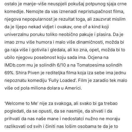
ostalo je manje-više neuspjeli pokušaj potpunog sjaja crne
komedije. Nemojte da vas iznenadi nepristupačnost filma,
njegova nepopularnost je rezultat toga, ali zauzvrat mislim
da je lijepo nekad vidjet i ovakav, one of a kind koji
univerzalnu poruku toliko neobično pakuje i plasira. Da je
imao zrnu više humora i malo više dinamičnosti, možda bi
ga raja više i gotivila i gledala, ali ko zna, opet, možda bi to
ubilo njegovu posebnost koju sada ima. Ocjena na
IMDb.com mu je solindih 6/10 a na Tomatoesima solindih
69%. Shira Piven je rediteljka filma koja iza sebe ima jednu
nepoznatu komediju ‘Fully Loaded’. Film je zaradio tek malo
više od pola miliona dolara u Americi.
‘Welcome to Me’ nije za svakoga, ali svako bi ga trebao
pogledati, da se opusti, da se nasmije, da shvati i da
prihvati da nas naše mane i nedostatci nužno ne moraju
razlikovati od svih i činiti nas lošim osobama te da je to