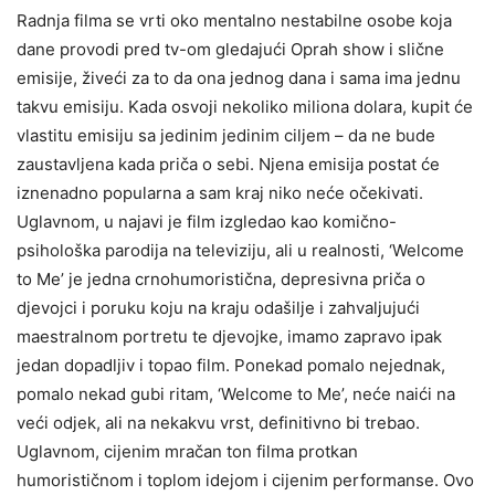
Radnja filma se vrti oko mentalno nestabilne osobe koja
dane provodi pred tv-om gledajući Oprah show i slične
emisije, živeći za to da ona jednog dana i sama ima jednu
takvu emisiju. Kada osvoji nekoliko miliona dolara, kupit će
vlastitu emisiju sa jedinim jedinim ciljem – da ne bude
zaustavljena kada priča o sebi. Njena emisija postat će
iznenadno popularna a sam kraj niko neće očekivati.
Uglavnom, u najavi je film izgledao kao komično-
psihološka parodija na televiziju, ali u realnosti, ‘Welcome
to Me’ je jedna crnohumoristična, depresivna priča o
djevojci i poruku koju na kraju odašilje i zahvaljujući
maestralnom portretu te djevojke, imamo zapravo ipak
jedan dopadljiv i topao film. Ponekad pomalo nejednak,
pomalo nekad gubi ritam, ‘Welcome to Me’, neće naići na
veći odjek, ali na nekakvu vrst, definitivno bi trebao.
Uglavnom, cijenim mračan ton filma protkan
humorističnom i toplom idejom i cijenim performanse. Ovo