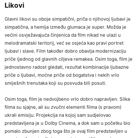
Likovi
Glavni likovi su oboje simpatični, priča o njihovoj ljubavi je
simpatična, a hemija između glumaca je super. Možda je
većini osvježavajuća činjenica da film nikad ne ulazi u
melodramatski teritorij, već se osjeća kao pravi portret
ljubavi i slave. Film također dobro obavlja modernizaciju
priče (jednog od glavnih ciljeva remakea. Osim toga, film je
jednostavno radost gledati, rezultat kombinacije ljubazne
priče o ljubavi, moćne priče od bogatstva i nekih vrlo
smiješnih trenutaka koji su posvuda bili posuti.
Osim toga, film je nedvojbeno vrlo dobro napravljen. Slike
filma su sjajne, ali su zvučni elementi filma (s pravom)
ukrali emisiju. Projekcija na kojoj sam sudjelovao
predstavljena je u Dolby Cinema, a dok sam u početku bio
pomalo zbunjen zbog toga što je ovaj film predstavljen u