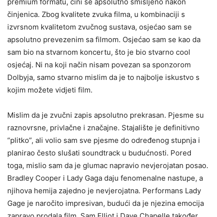
premium formatu, čini se apsolutno smišljeno nakon
činjenica. Zbog kvalitete zvuka filma, u kombinaciji s
izvrsnom kvalitetom zvučnog sustava, osjećao sam se
apsolutno prevezenim sa filmom. Osjećao sam se kao da
sam bio na stvarnom koncertu, što je bio stvarno cool
osjećaj. Ni na koji način nisam povezan sa sponzorom
Dolbyja, samo stvarno mislim da je to najbolje iskustvo s
kojim možete vidjeti film.
Mislim da je zvučni zapis apsolutno prekrasan. Pjesme su
raznovrsne, privlačne i značajne. Stajalište je definitivno
“plitko”, ali volio sam sve pjesme do određenog stupnja i
planirao često slušati soundtrack u budućnosti. Pored
toga, mislio sam da je glumac napravio nevjerojatan posao.
Bradley Cooper i Lady Gaga daju fenomenalne nastupe, a
njihova hemija zajedno je nevjerojatna. Performans Lady
Gage je naročito impresivan, budući da je njezina emocija
zapravo prodala film. Sam Elliot i Dave Chapelle također