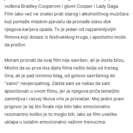
vođena Bradley Cooperom i glumi Cooper i Lady Gaga.
Film (ako već ne znate) prati starog i alkoholičnog muzičara
koji pomaže mladom pjevaču da pronađe slavu dok
njegova karijera opada. To je jedan od najzanimljivijih
filmova koji dolaze iz festivalskog kruga, i apsolutno može
da preživi.
Moram priznati da ovaj film nije savršen, ali je dosta blizu.
Mislim da su prva dva djela filma nešto bolja od trećeg
čina, ali je pad iznimno blag, od gotovo savršenog do
“samo” nevjerojatnog. Zaista sam se našao da sam
apsorbovan u ovom filmu, jer je njegova priča temeljito
zanimljiva i razvoj likova vrlo je privlačan. Moj jedini pravi
prigovor je taj što finale nije bilo tako emocionalno
rezonantno koliko je to moglo biti, iako se film uvelike
uklapa u ostalim emocionalno važnim trenucima.