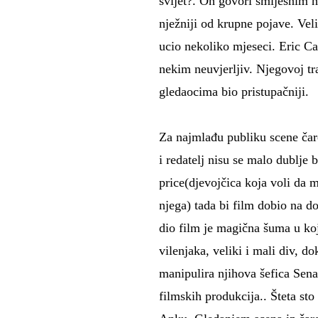
svijet?. On govori smiješnim 
nježniji od krupne pojave. Vel
ucio nekoliko mjeseci. Eric C
nekim neuvjerljiv. Njegovoj tr
gledaocima bio pristupačniji.
Za najmlađu publiku scene čarob
i redatelj nisu se malo dublje 
price(djevojčica koja voli da ma
njega) tada bi film dobio na do
dio film je magična šuma u koj
vilenjaka, veliki i mali div, d
manipulira njihova šefica Sena.
filmskih produkcija.. Šteta sto