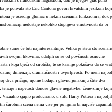
hrvatskim s francuskim naglaskom, dok je njegov glas puno
ika je pohvala sto Eric Cantona govori hrvatskim jezikom koji
antona je osrednji glumac u nekim scenama funkcionira, dok j
ansformaciji nedostaje nekoliko stupnjeva emotivnosti da bi
ne sume će biti najinteresantnije. Velika je šteta sto scenari
bavili svojim likovima, udaljili su se od povšnosti osnovne
šta i koja bježi od sirotišta, te se kasnije pokušava da se vrat
datnoj dimenziji, dramatičnosti i uvjerljivosti. Po meni najbol
oj drva pričaju, njome hodaju i glavnu junakinju štite dva
ok tenzije i napetosti donose glavne negativke: žene-zmije koj
 Vizualno sjajno producirano, u stilu Harry Pottera i najbolji
 tih čarobnih scena nema vise jer po njima bi najviše zapamtil