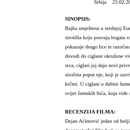
Srbija 23.02.201
SINOPSIS:
Bajka smještena u srednjoj Eu
sirotišta koju posvaja bogata
pokazuje drugo lice te razočaran
dovodi do ciglane okružene vi
srca, ciglari joj daju novi pri
siročeta poput nje, koji je za
krčmi. U ciglani u dubini šume
svijet šumskih bića, koja vid
RECENZIJA FILMA:
Dejan Aćimović jedan od boljih