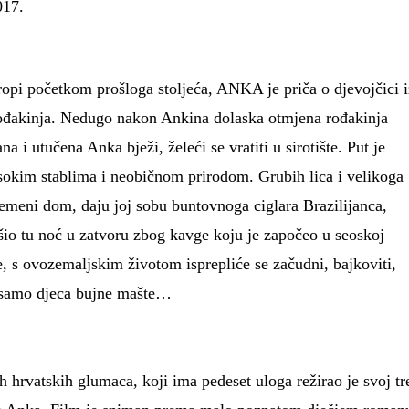
7.
ropi početkom prošloga stoljeća, ANKA je priča o djevojčici i
 rođakinja. Nedugo nakon Ankina dolaska otmjena rođakinja
a i utučena Anka bježi, želeći se vratiti u sirotište. Put je
sokim stablima i neobičnom prirodom. Grubih lica i velikoga
vremeni dom, daju joj sobu buntovnoga ciglara Brazilijanca,
vršio tu noć u zatvoru zbog kavge koju je započeo u seoskoj
, s ovozemaljskim životom isprepliće se začudni, bajkoviti,
e samo djeca bujne mašte…
 hrvatskih glumaca, koji ima pedeset uloga režirao je svoj tr