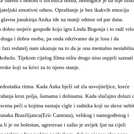
ke barem s nekom o štićenica doma, nemoguće je da nije nis
ijateljski emotivni odnos. Opraštanje je bez ikakvih emocija
a glavna junakinja Anika ide na manji odmor od par dana.
m dobro stojeće gospođe koju igra Linda Begonja i to radi vrl
draga i dobra osoba, pa onda otkrivamo da je losa i da
oj fazi redatelj nam ukazuje na to da je ona mentalno nestabiln
lkoholu. Tijekom cijelog filma ništa drugo nisu uspjeli saznati
zroke koji su krivi za to njeno stanje.
nedostatka ritma. Kada Anka bježi od zla usvojiteljice, kreće
odanja kroz polja, šumama i dolinama. Kada slučajno dolazi 
 scena peči u kojima nastaju cigle i radnika koji su skroz nebi
junaka Brazilijanca(Eric Cantona), velikog i namrgođenog i
 li je on bolestan, agresivan i zašto je uvijek ljut na cijeli