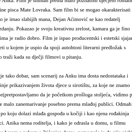
ve Anka. Film je sniman prema malo poznatom dječjem roman
ine pisca Mate Lovraka. Sam film bi se mogao okarakterisati
 je imao slabijih mana, Dejan Aćimović se kao redatelj
danju. Pokazao je svoju kreativnu zrelost, kamara ga je fino
cima je radio dobro. Film je ispao producentski i estetski sjaja
eti u kojem je uspio da spoji autohtoni literarni predložak s
 traži kada su dječji filmovi u pitanju.
je tako dobar, sam scenarij za Anku ima dosta nedostataka i
nje prikazivanjem života djece u sirotištu, za koje ne znamo
nje(pretpostavljamo da je početkom prošloga stoljeća, vidimo 
o je malo zanemarivanje posebno prema mlađoj publici. Odmah
po koju dolazi mlađa gospođa u kočiji i kao njena rođakinja
ci. Anika nema roditelja, i kako je odrasla u domu, u filmu