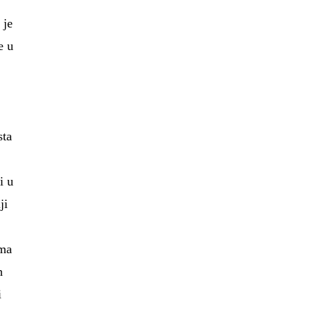
 je
e u
sta
i u
ji
ima
h
i