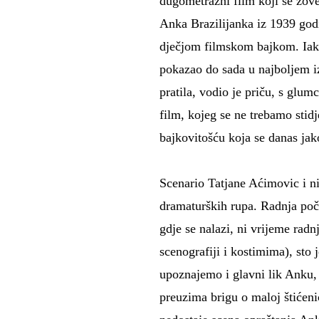
dugometražni film koji se zo
Anka Brazilijanka iz 1939 god
dječjom filmskom bajkom. Iako
pokazao do sada u najboljem iz
pratila, vodio je priču, s glum
film, kojeg se ne trebamo stidj
bajkovitošću koja se danas jako
Scenario Tatjane Aćimovic i ni
dramaturških rupa. Radnja poči
gdje se nalazi, ni vrijeme rad
scenografiji i kostimima), st
upoznajemo i glavni lik Anku, 
preuzima brigu o maloj štićeni