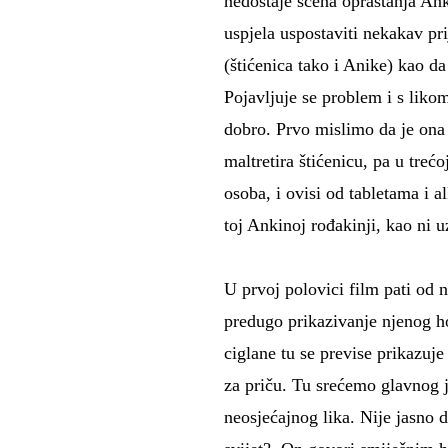
nedostaje scena opraštanja An
uspjela uspostaviti nekakav pr
(štićenica tako i Anike) kao d
Pojavljuje se problem i s liko
dobro. Prvo mislimo da je ona 
maltretira štićenicu, pa u treć
osoba, i ovisi od tabletama i a
toj Ankinoj rođakinji, kao ni u
U prvoj polovici film pati od 
predugo prikazivanje njenog h
ciglane tu se previse prikazuje
za priču. Tu srećemo glavnog 
neosjećajnog lika. Nije jasno da