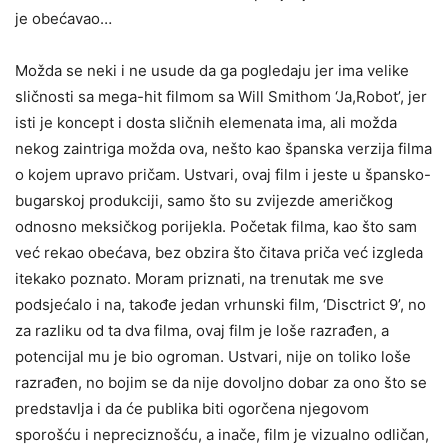
je obećavao…
Možda se neki i ne usude da ga pogledaju jer ima velike
sličnosti sa mega-hit filmom sa Will Smithom ‘Ja,Robot’, jer
isti je koncept i dosta sličnih elemenata ima, ali možda
nekog zaintriga možda ova, nešto kao španska verzija filma
o kojem upravo pričam. Ustvari, ovaj film i jeste u špansko-
bugarskoj produkciji, samo što su zvijezde američkog
odnosno meksičkog porijekla. Početak filma, kao što sam
već rekao obećava, bez obzira što čitava priča već izgleda
itekako poznato. Moram priznati, na trenutak me sve
podsjećalo i na, takođe jedan vrhunski film, ‘Disctrict 9’, no
za razliku od ta dva filma, ovaj film je loše razrađen, a
potencijal mu je bio ogroman. Ustvari, nije on toliko loše
razrađen, no bojim se da nije dovoljno dobar za ono što se
predstavlja i da će publika biti ogorčena njegovom
sporošću i nepreciznošću, a inače, film je vizualno odličan,