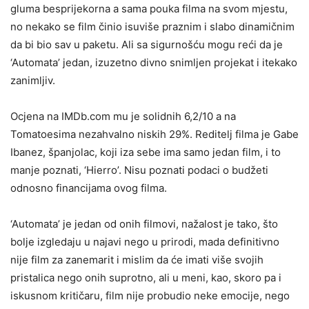
gluma besprijekorna a sama pouka filma na svom mjestu,
no nekako se film činio isuviše praznim i slabo dinamičnim
da bi bio sav u paketu. Ali sa sigurnošću mogu reći da je
‘Automata’ jedan, izuzetno divno snimljen projekat i itekako
zanimljiv.
Ocjena na IMDb.com mu je solidnih 6,2/10 a na
Tomatoesima nezahvalno niskih 29%. Reditelj filma je Gabe
Ibanez, španjolac, koji iza sebe ima samo jedan film, i to
manje poznati, ‘Hierro’. Nisu poznati podaci o budžeti
odnosno financijama ovog filma.
‘Automata’ je jedan od onih filmovi, nažalost je tako, što
bolje izgledaju u najavi nego u prirodi, mada definitivno
nije film za zanemarit i mislim da će imati više svojih
pristalica nego onih suprotno, ali u meni, kao, skoro pa i
iskusnom kritičaru, film nije probudio neke emocije, nego