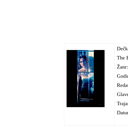
Dečko
The 
Žanr:
Godi
Reda
Glav
Traja
Datum