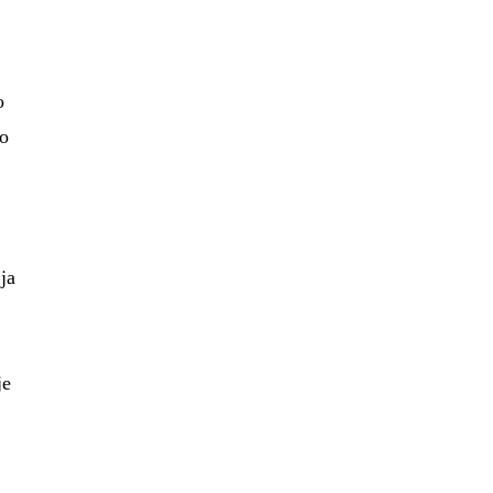
o
zo
 ja
je