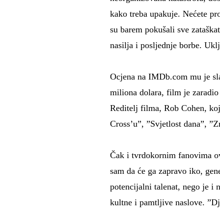
kako treba upakuje. Nećete pro
su barem pokušali sve zataška
nasilja i posljednje borbe. Uk
Ocjena na IMDb.com mu je sla
miliona dolara, film je zaradio
Reditelj filma, Rob Cohen, ko
Cross’u”, ”Svjetlost dana”, ”
Čak i tvrdokornim fanovima ova
sam da će ga zapravo iko, gene
potencijalni talenat, nego je i
kultne i pamtljive naslove. ”Dj