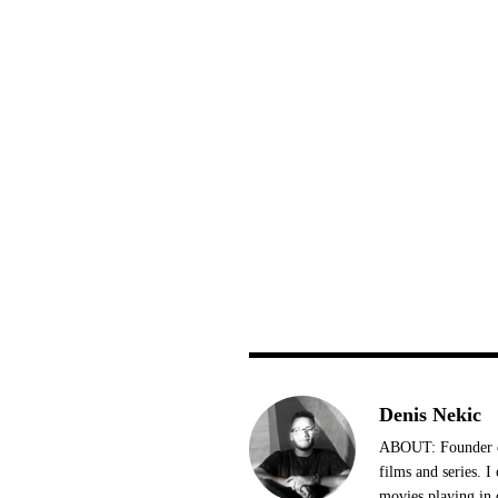
Denis Nekic
ABOUT: Founder of
films and series. 
movies playing in 