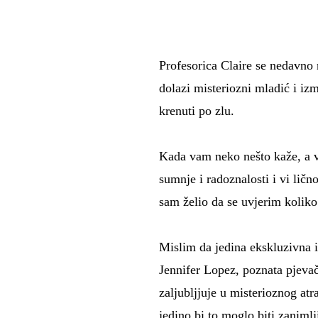
Profesorica Claire se nedavno 
dolazi misteriozni mladić i iz
krenuti po zlu.
Kada vam neko nešto kaže, a v
sumnje i radoznalosti i vi lično
sam želio da se uvjerim koliko
Mislim da jedina ekskluzivna i
Jennifer Lopez, poznata pjevač
zaljubljjuje u misterioznog a
jedino bi to moglo biti zanimlj