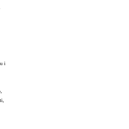
o
u i
,
ti,