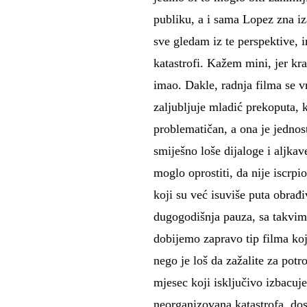
publiku, a i sama Lopez zna iza
sve gledam iz te perspektive, 
katastrofi. Kažem mini, jer kra
imao. Dakle, radnja filma se vr
zaljubljuje mladić prekoputa, 
problematičan, a ona je jednos
smiješno loše dijaloge i aljka
moglo oprostiti, da nije iscrpi
koji su već isuviše puta obrađ
dugogodišnja pauza, sa takvim
dobijemo zapravo tip filma koji
nego je loš da zažalite za po
mjesec koji isključivo izbacuje
neorganizovana katastrofa, dost