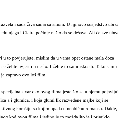
razvela i sada živa sama sa sinom. U njihovo susjedstvo ubrz
među njega i Claire počinje nešto da se dešava. Ali će sve ubr
i u to povjerujete, mislim da u vama opet ostane mala doza
 se želite uvjeriti u nešto. I želite to sami iskusiti. Tako sam i
 je zapravo ovo loš film.
 specijalna stvar oko ovog filma jeste što se u njemu pojavlju
ica a i glumica, i koja glumi lik razvedene majke koji se
traktivnog komšiju sa kojim upada u neobičnu romansu. Dakle,
ivog kod ovog filma i jedino je to možda što je i privuklo