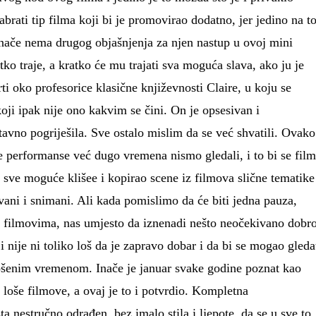
brati tip filma koji bi je promovirao dodatno, jer jedino na t
inače nema drugog objašnjenja za njen nastup u ovoj mini
tko traje, a kratko će mu trajati sva moguća slava, ako ju je
ti oko profesorice klasične književnosti Claire, u koju se
koji ipak nije ono kakvim se čini. On je opsesivan i
tavno pogriješila. Sve ostalo mislim da se već shvatili. Ovako
ve performanse već dugo vremena nismo gledali, i to bi se film
o sve moguće klišee i kopirao scene iz filmova slične tematike
ivani i snimani. Ali kada pomislimo da će biti jedna pauza,
 filmovima, nas umjesto da iznenadi nešto neočekivano dobro
 nije ni toliko loš da je zapravo dobar i da bi se mogao gleda
trošenim vremenom. Inače je januar svake godine poznat kao
 loše filmove, a ovaj je to i potvrdio. Kompletna
a nestručno odrađen, bez imalo stila i ljepote, da se u sve to