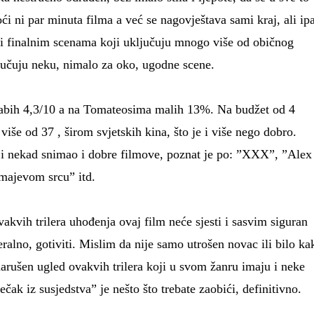
ći ni par minuta filma a već se nagovještava sami kraj, ali ip
ti finalnim scenama koji uključuju mnogo više od običnog
ljučuju neku, nimalo za oko, ugodne scene.
bih 4,3/10 a na Tomateosima malih 13%. Na budžet od 4
 više od 37 , širom svjetskih kina, što je i više nego dobro.
ji nekad snimao i dobre filmove, poznat je po: ”XXX”, ”Alex
Zmajevom srcu” itd.
kvih trilera uhođenja ovaj film neće sjesti i sasvim siguran
ralno, gotiviti. Mislim da nije samo utrošen novac ili bilo ka
 narušen ugled ovakvih trilera koji u svom žanru imaju i neke
ečak iz susjedstva” je nešto što trebate zaobići, definitivno.