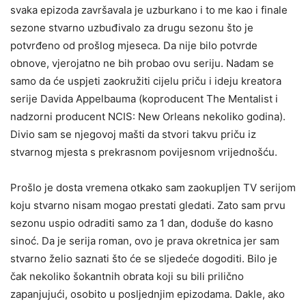
svaka epizoda završavala je uzburkano i to me kao i finale
sezone stvarno uzbuđivalo za drugu sezonu što je
potvrđeno od prošlog mjeseca. Da nije bilo potvrde
obnove, vjerojatno ne bih probao ovu seriju. Nadam se
samo da će uspjeti zaokružiti cijelu priču i ideju kreatora
serije Davida Appelbauma (koproducent The Mentalist i
nadzorni producent NCIS: New Orleans nekoliko godina).
Divio sam se njegovoj mašti da stvori takvu priču iz
stvarnog mjesta s prekrasnom povijesnom vrijednošću.
Prošlo je dosta vremena otkako sam zaokupljen TV serijom
koju stvarno nisam mogao prestati gledati. Zato sam prvu
sezonu uspio odraditi samo za 1 dan, doduše do kasno
sinoć. Da je serija roman, ovo je prava okretnica jer sam
stvarno želio saznati što će se sljedeće dogoditi. Bilo je
čak nekoliko šokantnih obrata koji su bili prilično
zapanjujući, osobito u posljednjim epizodama. Dakle, ako