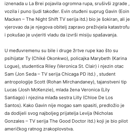
iznenada u La Brei pojavila ogromna rupa, srušivši zgrade ,
vozila i puno ljudi također. Evin otuđeni suprug Gavin (Eoin
Macken – The Night Shift TV serija itd.) bio je šokiran, ali je
vjerovao da je njegova obitelj zapravo preživjela katastrofu
i pokušao je uvjeriti vladu da izvrši misiju spašavanja.
U međuvremenu su bile i druge žrtve rupe kao što su
psihijatar Ty (Chiké Okonkwo), policajka Marybeth (Karina
Logue), studentica Riley (Veronica St. Clair) i njezin otac
Sam (Jon Seda – TV serija Chicaga PD itd.) , student
antropologije Scott (Rohan Mirchandaney), tajanstveni tip
Lucas (Josh McKenzie), mlada žena Veronica (Lily
Santiago) i njezina mlađa sestra Lilly (Chloe De Los
Santos). Kako Gavin nije mogao sam spasiti, predložio je
da dodijeli svog najboljeg prijatelja Levija (Nicholas
Gonzales – TV serija The Good Doctor itd.) koji je bio pilot
američkog ratnog zrakoplovstva.