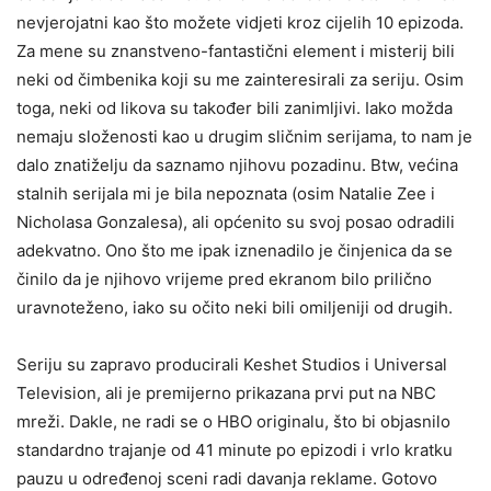
nevjerojatni kao što možete vidjeti kroz cijelih 10 epizoda.
Za mene su znanstveno-fantastični element i misterij bili
neki od čimbenika koji su me zainteresirali za seriju. Osim
toga, neki od likova su također bili zanimljivi. Iako možda
nemaju složenosti kao u drugim sličnim serijama, to nam je
dalo znatiželju da saznamo njihovu pozadinu. Btw, većina
stalnih serijala mi je bila nepoznata (osim Natalie Zee i
Nicholasa Gonzalesa), ali općenito su svoj posao odradili
adekvatno. Ono što me ipak iznenadilo je činjenica da se
činilo da je njihovo vrijeme pred ekranom bilo prilično
uravnoteženo, iako su očito neki bili omiljeniji od drugih.
Seriju su zapravo producirali Keshet Studios i Universal
Television, ali je premijerno prikazana prvi put na NBC
mreži. Dakle, ne radi se o HBO originalu, što bi objasnilo
standardno trajanje od 41 minute po epizodi i vrlo kratku
pauzu u određenoj sceni radi davanja reklame. Gotovo