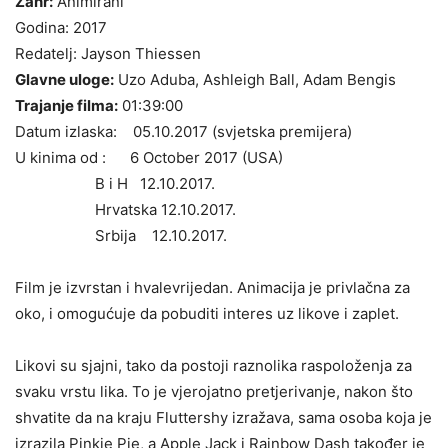
Žanr:
Animirani
Godina: 2017
Redatelj: Jayson Thiessen
Glavne uloge:
Uzo Aduba, Ashleigh Ball, Adam Bengis
Trajanje filma:
01:39:00
Datum izlaska: 05.10.2017 (svjetska premijera)
U kinima od :
6 October 2017 (USA)
B i H 12.10.2017.
Hrvatska 12.10.2017.
Srbija 12.10.2017.
Film je izvrstan i hvalevrijedan. Animacija je privlačna za
oko, i omogućuje da pobuditi interes uz likove i zaplet.
Likovi su sjajni, tako da postoji raznolika raspoloženja za
svaku vrstu lika. To je vjerojatno pretjerivanje, nakon što
shvatite da na kraju Fluttershy izražava, sama osoba koja je
izrazila Pinkie Pie, a Apple Jack i Rainbow Dash također je