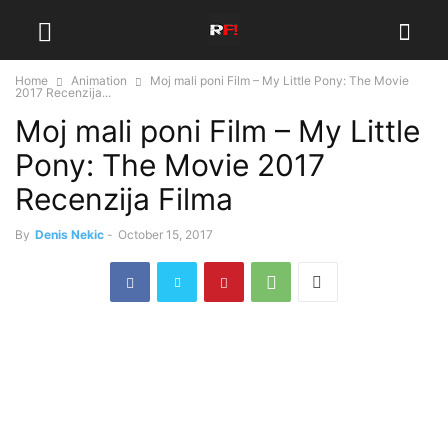
Home
Animation
Moj mali poni Film – My Little Pony: The Movie
2017 Recenzija...
Moj mali poni Film – My Little
Pony: The Movie 2017
Recenzija Filma
By
Denis Nekic
-
October 15, 2017