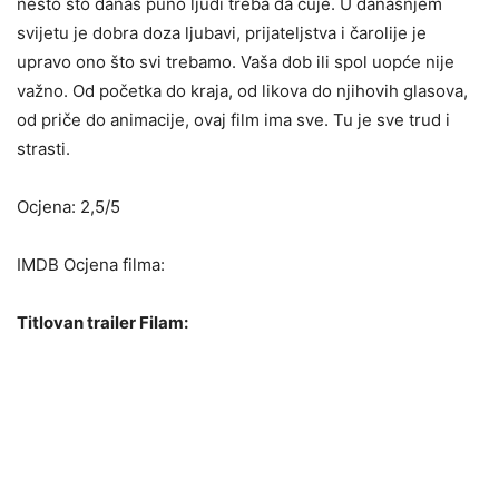
nešto što danas puno ljudi treba da čuje. U današnjem
svijetu je dobra doza ljubavi, prijateljstva i čarolije je
upravo ono što svi trebamo. Vaša dob ili spol uopće nije
važno. Od početka do kraja, od likova do njihovih glasova,
od priče do animacije, ovaj film ima sve. Tu je sve trud i
strasti.
Ocjena: 2,5/5
IMDB Ocjena filma:
Titlovan trailer Filam: