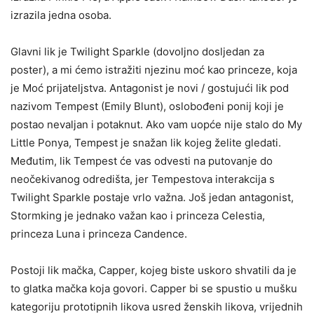
izrazila jedna osoba.
Glavni lik je Twilight Sparkle (dovoljno dosljedan za
poster), a mi ćemo istražiti njezinu moć kao princeze, koja
je Moć prijateljstva. Antagonist je novi / gostujući lik pod
nazivom Tempest (Emily Blunt), oslobođeni ponij koji je
postao nevaljan i potaknut. Ako vam uopće nije stalo do My
Little Ponya, Tempest je snažan lik kojeg želite gledati.
Međutim, lik Tempest će vas odvesti na putovanje do
neočekivanog odredišta, jer Tempestova interakcija s
Twilight Sparkle postaje vrlo važna. Još jedan antagonist,
Stormking je jednako važan kao i princeza Celestia,
princeza Luna i princeza Candence.
Postoji lik mačka, Capper, kojeg biste uskoro shvatili da je
to glatka mačka koja govori. Capper bi se spustio u mušku
kategoriju prototipnih likova usred ženskih likova, vrijednih