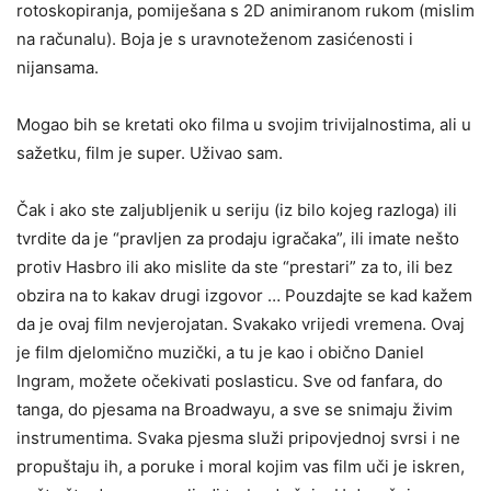
rotoskopiranja, pomiješana s 2D animiranom rukom (mislim
na računalu). Boja je s uravnoteženom zasićenosti i
nijansama.
Mogao bih se kretati oko filma u svojim trivijalnostima, ali u
sažetku, film je super. Uživao sam.
Čak i ako ste zaljubljenik u seriju (iz bilo kojeg razloga) ili
tvrdite da je “pravljen za prodaju igračaka”, ili imate nešto
protiv Hasbro ili ako mislite da ste “prestari” za to, ili bez
obzira na to kakav drugi izgovor … Pouzdajte se kad kažem
da je ovaj film nevjerojatan. Svakako vrijedi vremena. Ovaj
je film djelomično muzički, a tu je kao i obično Daniel
Ingram, možete očekivati ​​poslasticu. Sve od fanfara, do
tanga, do pjesama na Broadwayu, a sve se snimaju živim
instrumentima. Svaka pjesma služi pripovjednoj svrsi i ne
propuštaju ih, a poruke i moral kojim vas film uči je iskren,