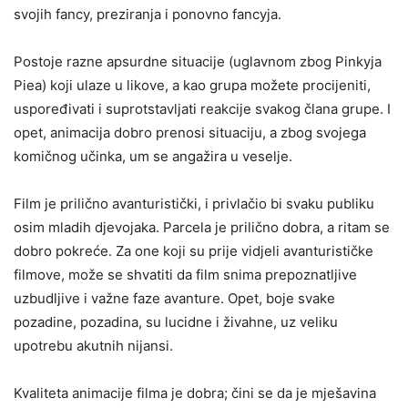
svojih fancy, preziranja i ponovno fancyja.
Postoje razne apsurdne situacije (uglavnom zbog Pinkyja
Piea) koji ulaze u likove, a kao grupa možete procijeniti,
uspoređivati ​​i suprotstavljati reakcije svakog člana grupe. I
opet, animacija dobro prenosi situaciju, a zbog svojega
komičnog učinka, um se angažira u veselje.
Film je prilično avanturistički, i privlačio bi svaku publiku
osim mladih djevojaka. Parcela je prilično dobra, a ritam se
dobro pokreće. Za one koji su prije vidjeli avanturističke
filmove, može se shvatiti da film snima prepoznatljive
uzbudljive i važne faze avanture. Opet, boje svake
pozadine, pozadina, su lucidne i živahne, uz veliku
upotrebu akutnih nijansi.
Kvaliteta animacije filma je dobra; čini se da je mješavina