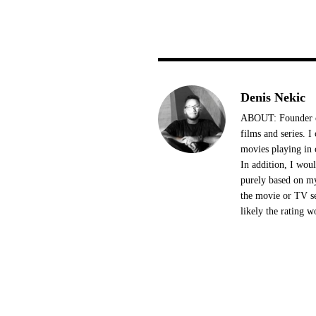
Denis Nekic
ABOUT: Founder of
films and series. 
movies playing in 
In addition, I woul
purely based on my
the movie or TV se
likely the rating w