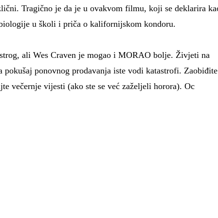
zlični. Tragično je da je u ovakvom filmu, koji se deklarira ka
 biologije u školi i priča o kalifornijskom kondoru.
strog, ali Wes Craven je mogao i MORAO bolje. Živjeti na
, a pokušaj ponovnog prodavanja iste vodi katastrofi. Zaobiđite
te večernje vijesti (ako ste se već zaželjeli horora). Oc