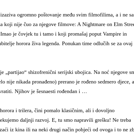
izaziva ogromno poštovanje među svim filmofilima, a i ne s
a koji nije čuo za njegove filmove: A Nightmare on Elm Stree
Imao je čovjek tu i tamo i koji promašaj poput Vampire in
jubitelje horora živa legenda. Ponukan time odlučih se za ovaj
je „partijao“ shizofrenični serijski ubojica. Na noć njegove sm
ijelo nije nikada pronađeno) prerano je rođeno sedmero djece, 
vratiti. Njihov je šesnaesti rođendan i …
orora i trilera, čini pomalo klasičnim, ali i dovoljno
čekujemo daljnji razvoj. E, tu smo napravili grešku! Ne treba
izaći iz kina ili na neki drugi način pobjeći od ovoga i to ne z