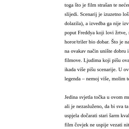
toga što je film strašan te ne
slijedi. Scenarij je izuzetno l
dolazila), a izvedba ga nije i
poput Freddya koji lovi žrtve,
horor/triler bio dobar. Što je n
na ovakav način unište dobru i
filmove. Ljudima koji pišu ova
ikada više pišu scenarije. U ov
legenda – nemoj više, molim t
Jedina svjetla točka u ovom m
ali je nezasluženo, da bi sva t
uspjela dočarati stari šarm kval
film čovjek ne uspije vezati ni