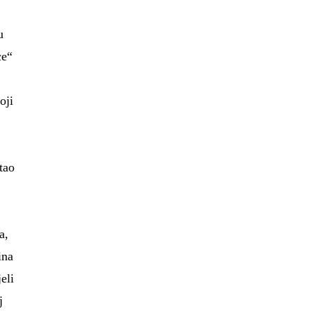
u
ce“
oji
stao
a,
ina
eli
j