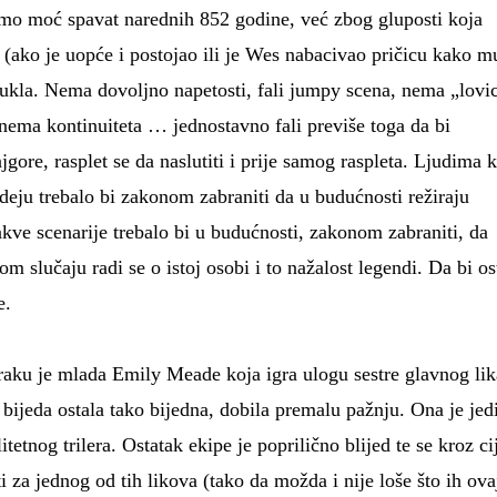
ćemo moć spavat narednih 852 godine, već zbog gluposti koja
oš (ako je uopće i postojao ili je Wes nabacivao pričicu kako m
zvukla. Nema dovoljno napetosti, fali jumpy scena, nema „lovi
 nema kontinuiteta … jednostavno fali previše toga da bi
ajgore, rasplet se da naslutiti i prije samog raspleta. Ljudima k
deju trebalo bi zakonom zabraniti da u budućnosti režiraju
kve scenarije trebalo bi u budućnosti, zakonom zabraniti, da
om slučaju radi se o istoj osobi i to nažalost legendi. Da bi o
e.
raku je mlada Emily Meade koja igra ulogu sestre glavnog lik
a bijeda ostala tako bijedna, dobila premalu pažnju. Ona je jed
itetnog trilera. Ostatak ekipe je poprilično blijed te se kroz cij
ti za jednog od tih likova (tako da možda i nije loše što ih ova