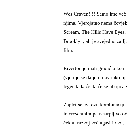
Wes Craven!!!! Samo ime već 
njima. Vjerojatno nema čovjek
Scream, The Hills Have Eyes. 
Brooklyn, ali je svejedno za l
film.
Riverton je mali gradić u kom 
(vjeruje se da je mrtav iako t
legenda kaže da će se ubojica 
Zaplet se, za ovu kombinaciju h
interesantnim pa nestrpljivo o
čekati razvoj već ugasiti dvd, 