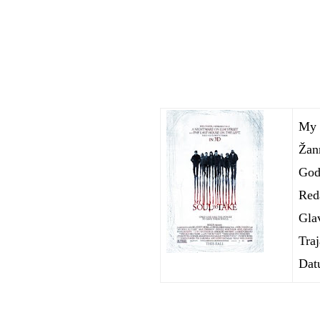
My 
Žanr
God
Red
Gla
Traj
Dat