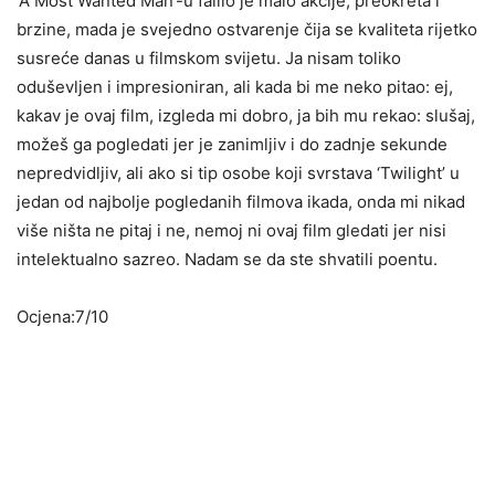
‘A Most Wanted Man’-u falilo je malo akcije, preokreta i
brzine, mada je svejedno ostvarenje čija se kvaliteta rijetko
susreće danas u filmskom svijetu. Ja nisam toliko
oduševljen i impresioniran, ali kada bi me neko pitao: ej,
kakav je ovaj film, izgleda mi dobro, ja bih mu rekao: slušaj,
možeš ga pogledati jer je zanimljiv i do zadnje sekunde
nepredvidljiv, ali ako si tip osobe koji svrstava ‘Twilight’ u
jedan od najbolje pogledanih filmova ikada, onda mi nikad
više ništa ne pitaj i ne, nemoj ni ovaj film gledati jer nisi
intelektualno sazreo. Nadam se da ste shvatili poentu.
Ocjena:7/10