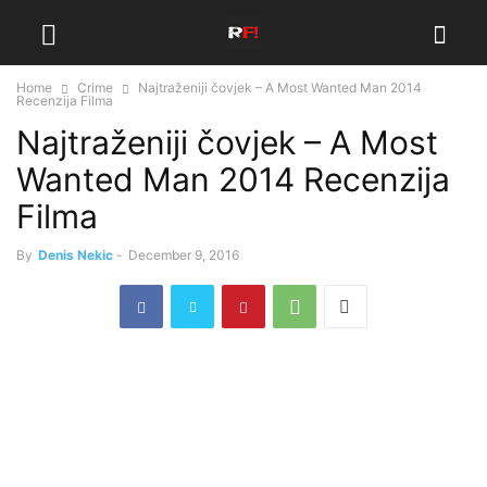
Home
Crime
Najtraženiji čovjek – A Most Wanted Man 2014
Recenzija Filma
Najtraženiji čovjek – A Most
Wanted Man 2014 Recenzija
Filma
By
Denis Nekic
-
December 9, 2016