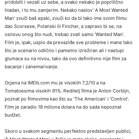
pridobiti i vezati uz sebe, a ovako nekako je poprilično
hladan, i to mu zamjerim. Nekako naslov’ A Most Wanted
Man’ zvuči baš epski, zvuči ko da bi tako ime svom filmu
dao Scorsese, Polanski ili Fincher, a zapravo bi se, na
osnovu onog što nudi, trebao zvati samo ‘Wanted Man’.
Film je, ipak, uspio da prevaziđe sve probleme i mane tako
što je scenario odlično i pametno izrežiran ali i nastupi
glumaca su na nivou, tako da ovo definitivno nije film za
bacanje i zanemarivanje.
Ocjena na IMDb.com mu je visokiih 7,2/10 a na
Tomatoesima visokih 91%. Reditelj filma je Anton Corbijn,
poznat po filmovima kao što su ‘The American’ i ‘Control’.
Film je zaradio 18 miliona dolara na do sada nepoznat
budžet.
Skoro u svakom segmentu perfektno predstavljen publici,