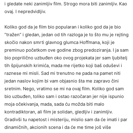
i gledate neki zanimljiv film. Strogo mora biti zanimljiv. Kao
ovaj. I nepredvidljiv.
Koliko god da je film bio popularan i koliko god da je bio
”tražen” i gledan, jedan od tih razloga je to što mu je rejting
skočio nakon smrti glavnog glumca Hoffmana, koji je
preminuo početkom ove godine zbog predoziranja. I ja sam
bio poprilično uzbuđen oko ovog projekata jer sam ljubitelj
tih špijunskih krimića, mada me rijetko koji baš oduševi i
raznese mi misli. Sad mi trenutno ne pada na pamet niti
jedan naslov kojim bi vam objasnio šta me zapravo čini
sretnim. Nego, vratimo se mi na ovaj film. Koliko god sam
bio uzbuđen, toliko sam i ostao razočaran jer nije ispunio
moja očekivanja, mada, sada ću možda biti malo
kontradiktoran, ali film je solidan, gledljiv i zanimljiv.
Gradivši tu napetost i misteriju, mislio sam da će imati i par
dinamičnih, akcionih scena i da će me time još više