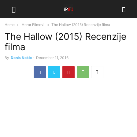
Home
Horor Filmovi
The Hallow (2015) Recenzije filma
The Hallow (2015) Recenzije
filma
By
Denis Nekic
-
December 11, 2016