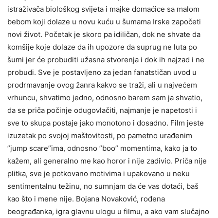
istraživača biološkog svijeta i majke domaćice sa malom
bebom koji dolaze u novu kuću u šumama Irske započeti
novi život. Početak je skoro pa idiličan, dok ne shvate da
komšije koje dolaze da ih upozore da suprug ne luta po
šumi jer će probuditi užasna stvorenja i dok ih najzad i ne
probudi. Sve je postavljeno za jedan fanatstičan uvod u
prodrmavanje ovog žanra kakvo se traži, ali u najvećem
vrhuncu, shvatimo jedno, odnosno barem sam ja shvatio,
da se priča počinje odugovlačiti, najmanje je napetosti i
sve to skupa postaje jako monotono i dosadno. Film jeste
izuzetak po svojoj maštovitosti, po pametno urađenim
”jump scare”ima, odnosno ”boo” momentima, kako ja to
kažem, ali generalno me kao horor i nije zadivio. Priča nije
plitka, sve je potkovano motivima i upakovano u neku
sentimentalnu težinu, no sumnjam da će vas dotaći, baš
kao što i mene nije. Bojana Novaković, rođena
beograđanka, igra glavnu ulogu u filmu, a ako vam slučajno