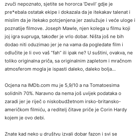
zvuči nepoznato, sjetite se hororca ‘Devil’ gdje je
pre*ebala ostatak ekipe i dokazala da je itekakav talenat i
mislim da je itekako potcjenjena jer zaslužuje i veće uloge i
poznatije filmove. Joseph Mawle, njen kolega u filmu koji
joj igra supruga, također je vrlo dobar. Ništa još ne bih
dodao niti oduzimao jer je na vama da pogledate film i
odlučite je li ovo vaš ”fah” ili ipak ne? U suštini, ovakva, ne
toliko originalna priča, sa originalnim zapletom i mračnom
atmosferom mogla je ispasti daleko, daleko bolja…
Ocjena na IMDb.com mu je 5,9/10 a na Tomatoesima
solidnih 70%. Naravno da nema još uvijek podataka o
zaradi jer je riječ o niskobudžetnom irsko-britansko-
američkom filmiću, a reditelj čitave priče je Corin Hardy
kojem je ovo debi.
Znate kad neko u društvu izvali dobar fazon i svi se