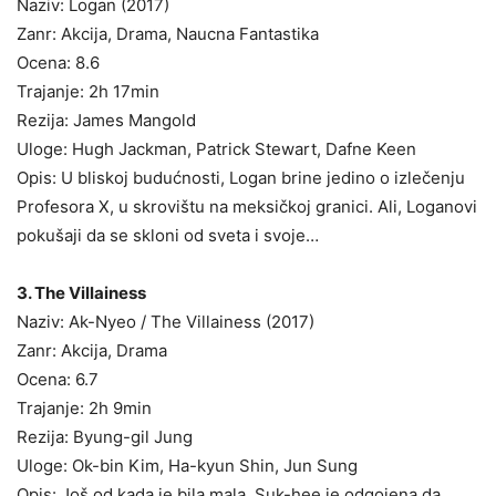
Naziv: Logan (2017)
Zanr: Akcija, Drama, Naucna Fantastika
Ocena: 8.6
Trajanje: 2h 17min
Rezija: James Mangold
Uloge: Hugh Jackman, Patrick Stewart, Dafne Keen
Opis: U bliskoj budućnosti, Logan brine jedino o izlečenju
Profesora X, u skrovištu na meksičkoj granici. Ali, Loganovi
pokušaji da se skloni od sveta i svoje…
3. The Villainess
Naziv: Ak-Nyeo / The Villainess (2017)
Zanr: Akcija, Drama
Ocena: 6.7
Trajanje: 2h 9min
Rezija: Byung-gil Jung
Uloge: Ok-bin Kim, Ha-kyun Shin, Jun Sung
Opis: Još od kada je bila mala, Suk-hee je odgojena da