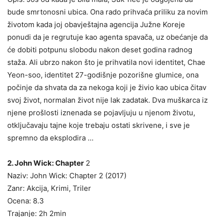
bude smrtonosni ubica. Ona rado prihvaća priliku za novim
životom kada joj obavještajna agencija Južne Koreje
ponudi da je regrutuje kao agenta spavača, uz obećanje da
će dobiti potpunu slobodu nakon deset godina radnog
staža. Ali ubrzo nakon što je prihvatila novi identitet, Chae
Yeon-soo, identitet 27-godišnje pozorišne glumice, ona
počinje da shvata da za nekoga koji je živio kao ubica čitav
svoj život, normalan život nije lak zadatak. Dva muškarca iz
njene prošlosti iznenada se pojavljuju u njenom životu,
otključavaju tajne koje trebaju ostati skrivene, i sve je
spremno da eksplodira …
2. John Wick: Chapter
2
Naziv: John Wick: Chapter 2 (2017)
Zanr: Akcija, Krimi, Triler
Ocena: 8.3
Trajanje: 2h 2min