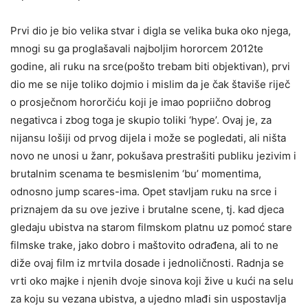
Prvi dio je bio velika stvar i digla se velika buka oko njega,
mnogi su ga proglašavali najboljim hororcem 2012te
godine, ali ruku na srce(pošto trebam biti objektivan), prvi
dio me se nije toliko dojmio i mislim da je čak štaviše riječ
o prosječnom hororčiću koji je imao popriično dobrog
negativca i zbog toga je skupio toliki ‘hype’. Ovaj je, za
nijansu lošiji od prvog dijela i može se pogledati, ali ništa
novo ne unosi u žanr, pokušava prestrašiti publiku jezivim i
brutalnim scenama te besmislenim ‘bu’ momentima,
odnosno jump scares-ima. Opet stavljam ruku na srce i
priznajem da su ove jezive i brutalne scene, tj. kad djeca
gledaju ubistva na starom filmskom platnu uz pomoć stare
filmske trake, jako dobro i maštovito odrađena, ali to ne
diže ovaj film iz mrtvila dosade i jednoličnosti. Radnja se
vrti oko majke i njenih dvoje sinova koji žive u kući na selu
za koju su vezana ubistva, a ujedno mlađi sin uspostavlja