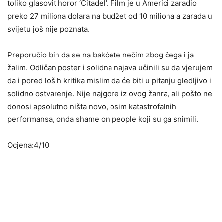
toliko glasovit horor ‘Citadel’. Film je u Americi zaradio
preko 27 miliona dolara na budžet od 10 miliona a zarada u
svijetu još nije poznata.
Preporučio bih da se na bakćete nečim zbog čega i ja
žalim. Odličan poster i solidna najava učinili su da vjerujem
da i pored loših kritika mislim da će biti u pitanju gledljivo i
solidno ostvarenje. Nije najgore iz ovog žanra, ali pošto ne
donosi apsolutno ništa novo, osim katastrofalnih
performansa, onda shame on people koji su ga snimili.
Ocjena:4/10