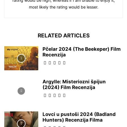
rating would be high, whereas if I am unable to enjoy it,
most likely the rating would be lesser.
RELATED ARTICLES
Pčelar 2024 (The Beekeper) Film
Recenzija
Argylle: Misteriozni špijun
(2024) Film Recenzija
Lovci u pustoši 2024 (Badland
Hunters) Recenzija Filma