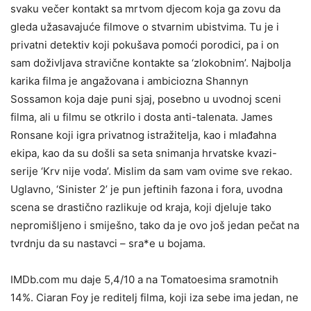
svaku večer kontakt sa mrtvom djecom koja ga zovu da
gleda užasavajuće filmove o stvarnim ubistvima. Tu je i
privatni detektiv koji pokušava pomoći porodici, pa i on
sam doživljava stravične kontakte sa ‘zlokobnim’. Najbolja
karika filma je angažovana i ambiciozna Shannyn
Sossamon koja daje puni sjaj, posebno u uvodnoj sceni
filma, ali u filmu se otkrilo i dosta anti-talenata. James
Ronsane koji igra privatnog istražitelja, kao i mlađahna
ekipa, kao da su došli sa seta snimanja hrvatske kvazi-
serije ‘Krv nije voda’. Mislim da sam vam ovime sve rekao.
Uglavno, ‘Sinister 2’ je pun jeftinih fazona i fora, uvodna
scena se drastično razlikuje od kraja, koji djeluje tako
nepromišljeno i smiješno, tako da je ovo još jedan pečat na
tvrdnju da su nastavci – sra*e u bojama.
IMDb.com mu daje 5,4/10 a na Tomatoesima sramotnih
14%. Ciaran Foy je reditelj filma, koji iza sebe ima jedan, ne