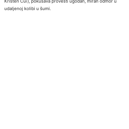
Kristen Cui), pokušava provesti ugodan, miran odmor u
udaljenoj kolibi u šumi.