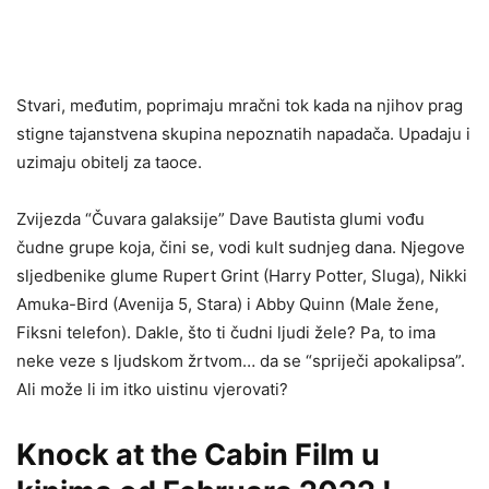
Stvari, međutim, poprimaju mračni tok kada na njihov prag
stigne tajanstvena skupina nepoznatih napadača. Upadaju i
uzimaju obitelj za taoce.
Zvijezda “Čuvara galaksije” Dave Bautista glumi vođu
čudne grupe koja, čini se, vodi kult sudnjeg dana. Njegove
sljedbenike glume Rupert Grint (Harry Potter, Sluga), Nikki
Amuka-Bird (Avenija 5, Stara) i Abby Quinn (Male žene,
Fiksni telefon). Dakle, što ti čudni ljudi žele? Pa, to ima
neke veze s ljudskom žrtvom… da se “spriječi apokalipsa”.
Ali može li im itko uistinu vjerovati?
Knock at the Cabin Film u