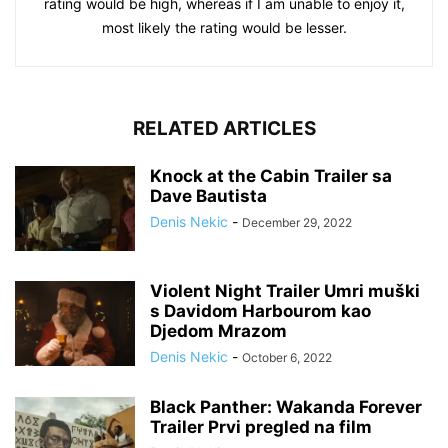
rating would be high, whereas if I am unable to enjoy it,
most likely the rating would be lesser.
RELATED ARTICLES
Knock at the Cabin Trailer sa
Dave Bautista
Denis Nekic
-
December 29, 2022
Violent Night Trailer Umri muški
s Davidom Harbourom kao
Djedom Mrazom
Denis Nekic
-
October 6, 2022
Black Panther: Wakanda Forever
Trailer Prvi pregled na film