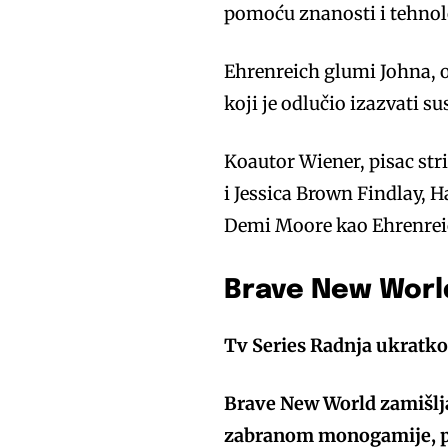
pomoću znanosti i tehnol
Ehrenreich glumi Johna, 
koji je odlučio izazvati s
Koautor Wiener, pisac stri
i Jessica Brown Findlay, 
Demi Moore kao Ehrenrei
Brave New World
Tv Series Radnja ukratko
Brave New World zamišlja 
zabranom monogamije, priv