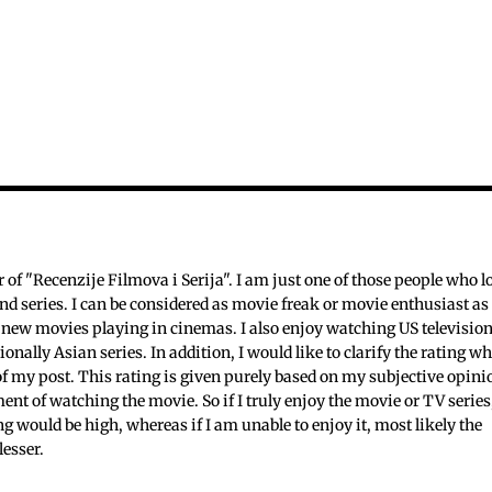
c
f "Recenzije Filmova i Serija". I am just one of those people who l
nd series. I can be considered as movie freak or movie enthusiast as 
 new movies playing in cinemas. I also enjoy watching US televisio
ionally Asian series. In addition, I would like to clarify the rating w
 of my post. This rating is given purely based on my subjective opini
ent of watching the movie. So if I truly enjoy the movie or TV series
ing would be high, whereas if I am unable to enjoy it, most likely the
lesser.