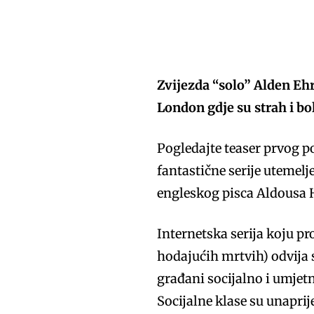
Zvijezda “solo” Alden Ehr
London gdje su strah i b
Pogledajte teaser prvog 
fantastične serije uteme
engleskog pisca Aldousa 
Internetska serija koju p
hodajućih mrtvih) odvija 
građani socijalno i umjetn
Socijalne klase su unaprij