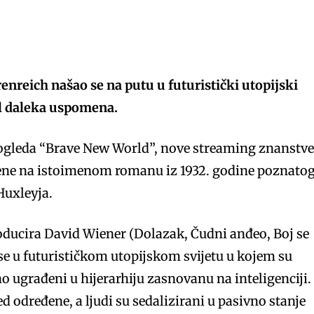
enreich našao se na putu u futuristički utopijski
ol daleka uspomena.
pogleda “Brave New World”, nove streaming znanstv
ljene na istoimenom romanu iz 1932. godine poznato
Huxleyja.
roducira David Wiener (Dolazak, Čudni anđeo, Boj se
se u futurističkom utopijskom svijetu u kojem su
o ugrađeni u hijerarhiju zasnovanu na inteligenciji.
ed određene, a ljudi su sedalizirani u pasivno stanje