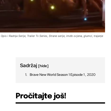
is i Radnja Serije, Trailer Tv Series, Strane serije, imdb ocjena, glumci, trajanje
Sadržaj
[hide]
Brave New World Season 1 Episode 1 , 2020
Pročitajte još!