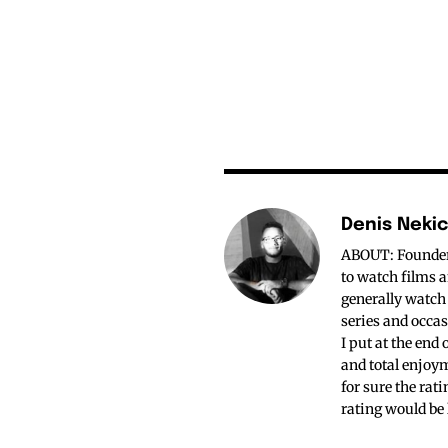
Denis Neki
ABOUT: Founder o
to watch films a
generally watch
series and occas
I put at the end
and total enjoym
for sure the rat
rating would be 