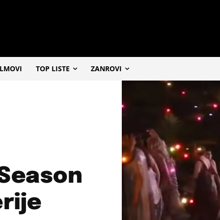
ILMOVI
TOP LISTE
ZANROVI
 Season
rije