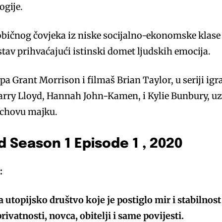
ogije.
običnog čovjeka iz niske socijalno-ekonomske klase
ustav prihvaćajući istinski domet ljudskih emocija.
pa Grant Morrison i filmaš Brian Taylor, u seriji igr
Harry Lloyd, Hannah John-Kamen, i Kylie Bunbury, u
chovu majku.
 Season 1 Episode 1 , 2020
:
utopijsko društvo koje je postiglo mir i stabilnost
atnosti, novca, obitelji i same povijesti.