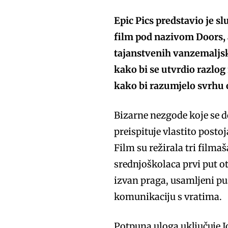
Epic Pics predstavio je s
film pod nazivom Doors, 
tajanstvenih vanzemaljsk
kako bi se utvrdio razlo
kako bi razumjelo svrhu
Bizarne nezgode koje se 
preispituje vlastito posto
Film su režirala tri film
srednjoškolaca prvi put ot
izvan praga, usamljeni p
komunikaciju s vratima.
Potpuna uloga uključuje 