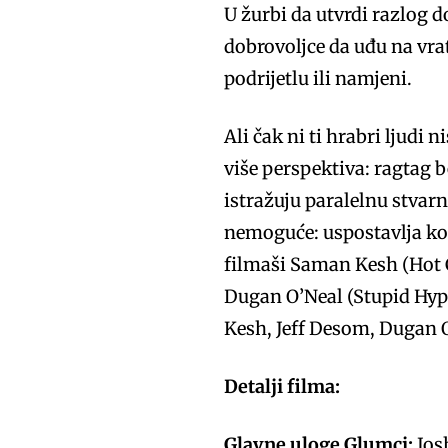
U žurbi da utvrdi razlog 
dobrovoljce da uđu na vr
podrijetlu ili namjeni.
Ali čak ni ti hrabri ljudi 
više perspektiva: ragtag b
istražuju paralelnu stvar
nemoguće: uspostavlja kom
filmaši Saman Kesh (Hot C
Dugan O’Neal (Stupid Hype
Kesh, Jeff Desom, Dugan O
Detalji filma:
Glavne uloge Glumci:
Jos