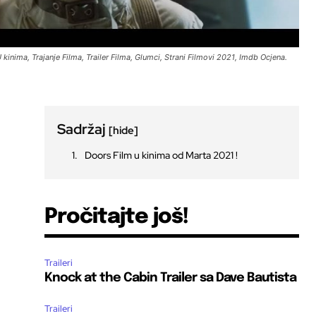
kinima, Trajanje Filma, Trailer Filma, Glumci, Strani Filmovi 2021, Imdb Ocjena.
Sadržaj
[hide]
Doors Film u kinima od Marta 2021 !
Pročitajte još!
Traileri
Knock at the Cabin Trailer sa Dave Bautista
Traileri