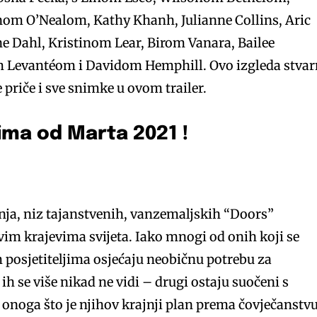
 O’Nealom, Kathy Khanh, Julianne Collins, Aric
e Dahl, Kristinom Lear, Birom Vanara, Bailee
 Levantéom i Davidom Hemphill. Ovo izgleda stva
 priče i sve snimke u ovom trailer.
nima od Marta 2021 !
nja, niz tajanstvenih, vanzemaljskih “Doors”
svim krajevima svijeta. Iako mnogi od onih koji se
 posjetiteljima osjećaju neobičnu potrebu za
ih se više nikad ne vidi – drugi ostaju suočeni s
onoga što je njihov krajnji plan prema čovječanstvu