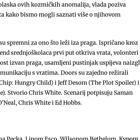
dolaska ovih kozmičkih anomalija, vlada poziva
ata kako bismo mogli saznati više o njihovom
nisu spremni za ono što leži iza praga. Ispričano kroz
end srednjoškolaca prvi put otkriva vrata, volonteri
nost izvan praga, usamljeni pustinjak uspijeva naizg
unikaciju s vratima. Doors su zajedno režirali
hip: Hungry Child) i Jeff Desom (The Plot Spoiler) i
). Stvorio Chris White. Scenarij potpisuju Saman
’Neal, Chris White i Ed Hobbs.
ha Pecka, Linom Esco, Wilsonom Bethelom, Kypom