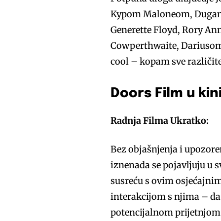
Kypom Maloneom, Duganom
Generette Floyd, Rory Ann
Cowperthwaite, Dariusom
cool – kopam sve različite
Doors Film u ki
Radnja Filma Ukratko:
Bez objašnjenja i upozore
iznenada se pojavljuju u 
susreću s ovim osjećajnim
interakcijom s njima – da 
potencijalnom prijetnjom 