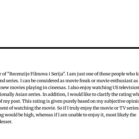
c
f "Recenzije Filmova i Serija". I am just one of those people who l
nd series. I can be considered as movie freak or movie enthusiast as 
 new movies playing in cinemas. I also enjoy watching US televisio
ionally Asian series. In addition, I would like to clarify the rating w
 of my post. This rating is given purely based on my subjective opini
ent of watching the movie. So if I truly enjoy the movie or TV series
ing would be high, whereas if I am unable to enjoy it, most likely the
lesser.