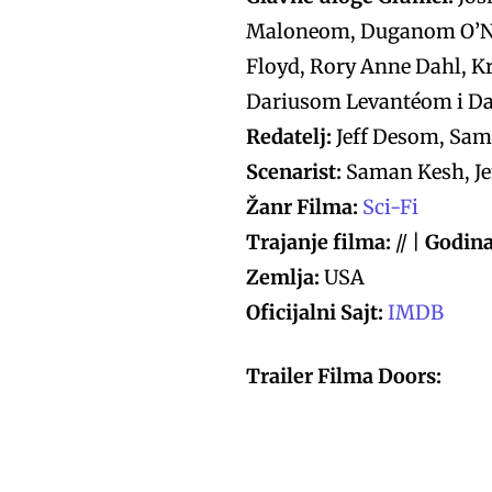
Maloneom, Duganom O’Nea
Floyd, Rory Anne Dahl, K
Dariusom Levantéom i D
Redatelj:
Jeff Desom, Sa
Scenarist:
Saman Kesh, Je
Žanr Filma:
Sci-Fi
Trajanje filma:
// |
Godina
Zemlja:
USA
Oficijalni Sajt:
IMDB
Trailer Filma Doors: