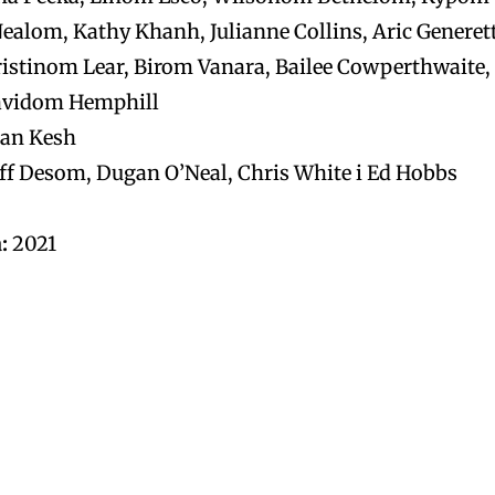
lom, Kathy Khanh, Julianne Collins, Aric Generet
ristinom Lear, Birom Vanara, Bailee Cowperthwaite,
avidom Hemphill
man Kesh
ff Desom, Dugan O’Neal, Chris White i Ed Hobbs
:
2021