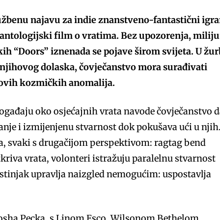
lužbenu najavu za indie znanstveno-fantastični igra
antologijski film o vratima. Bez upozorenja, miliju
ih “Doors” iznenada se pojave širom svijeta. U žur
g njihovog dolaska, čovječanstvo mora surađivati
 ovih kozmičkih anomalija.
događaju oko osjećajnih vrata navode čovječanstvo 
janje i izmijenjenu stvarnost dok pokušava ući u njih
aša, svaki s drugačijom perspektivom: ragtag bend
kriva vrata, volonteri istražuju paralelnu stvarnost
ustinjak upravlja naizgled nemogućim: uspostavlja
Josha Pecka, s Linom Esco, Wilsonom Bethelom,