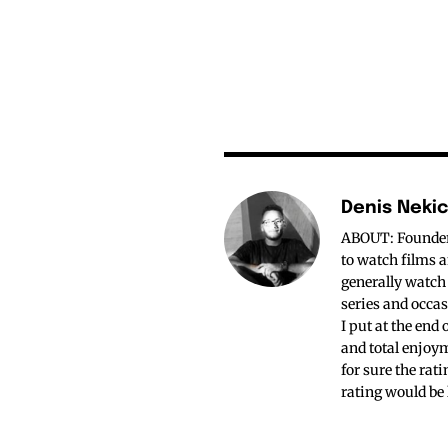
Denis Neki
ABOUT: Founder o
to watch films a
generally watch
series and occas
I put at the end
and total enjoym
for sure the rat
rating would be 