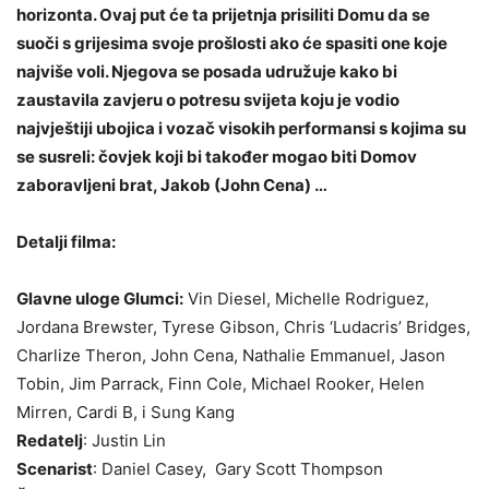
horizonta. Ovaj put će ta prijetnja prisiliti Domu da se
suoči s grijesima svoje prošlosti ako će spasiti one koje
najviše voli. Njegova se posada udružuje kako bi
zaustavila zavjeru o potresu svijeta koju je vodio
najvještiji ubojica i vozač visokih performansi s kojima su
se susreli: čovjek koji bi također mogao biti Domov
zaboravljeni brat, Jakob (John Cena) …
Detalji filma:
Glavne uloge Glumci:
Vin Diesel, Michelle Rodriguez,
Jordana Brewster, Tyrese Gibson, Chris ‘Ludacris’ Bridges,
Charlize Theron, John Cena, Nathalie Emmanuel, Jason
Tobin, Jim Parrack, Finn Cole, Michael Rooker, Helen
Mirren, Cardi B, i Sung Kang
Redatelj
: Justin Lin
Scenarist
: Daniel Casey, Gary Scott Thompson