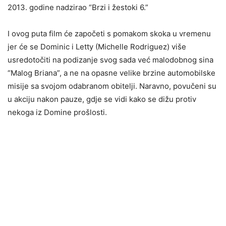
2013. godine nadzirao “Brzi i žestoki 6.”
I ovog puta film će započeti s pomakom skoka u vremenu
jer će se Dominic i Letty (Michelle Rodriguez) više
usredotočiti na podizanje svog sada već malodobnog sina
“Malog Briana”, a ne na opasne velike brzine automobilske
misije sa svojom odabranom obitelji. Naravno, povučeni su
u akciju nakon pauze, gdje se vidi kako se dižu protiv
nekoga iz Domine prošlosti.