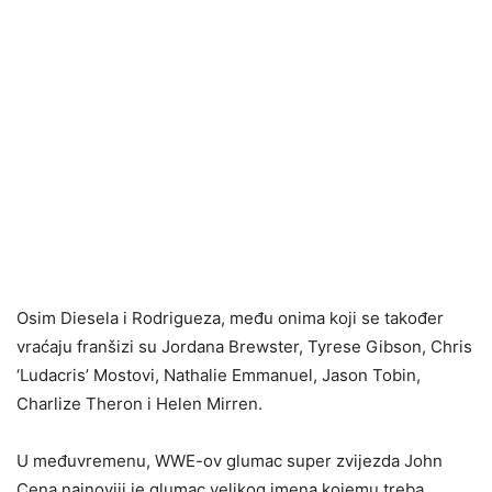
Osim Diesela i Rodrigueza, među onima koji se također
vraćaju franšizi su Jordana Brewster, Tyrese Gibson, Chris
‘Ludacris’ Mostovi, Nathalie Emmanuel, Jason Tobin,
Charlize Theron i Helen Mirren.
U međuvremenu, WWE-ov glumac super zvijezda John
Cena najnoviji je glumac velikog imena kojemu treba