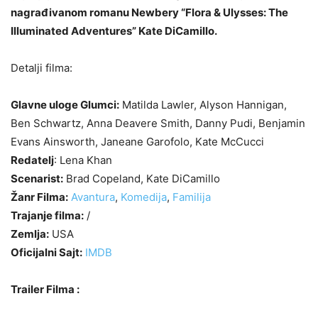
nagrađivanom romanu Newbery “Flora & Ulysses: The
Illuminated Adventures” Kate DiCamillo.
Detalji filma:
Glavne uloge Glumci:
Matilda Lawler, Alyson Hannigan,
Ben Schwartz, Anna Deavere Smith, Danny Pudi, Benjamin
Evans Ainsworth, Janeane Garofolo, Kate McCucci
Redatelj
: Lena Khan
Scenarist:
Brad Copeland, Kate DiCamillo
Žanr Filma:
Avantura
,
Komedija
,
Familija
Trajanje filma:
/
Zemlja:
USA
Oficijalni Sajt:
IMDB
Trailer Filma :