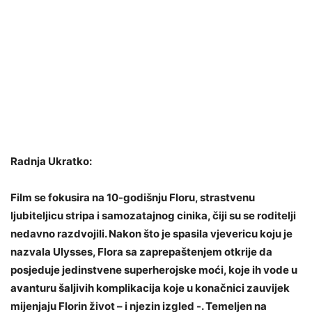
Radnja Ukratko:
Film se fokusira na 10-godišnju Floru, strastvenu
ljubiteljicu stripa i samozatajnog cinika, čiji su se roditelji
nedavno razdvojili. Nakon što je spasila vjevericu koju je
nazvala Ulysses, Flora sa zaprepaštenjem otkrije da
posjeduje jedinstvene superherojske moći, koje ih vode u
avanturu šaljivih komplikacija koje u konačnici zauvijek
mijenjaju Florin život – i njezin izgled -. Temeljen na